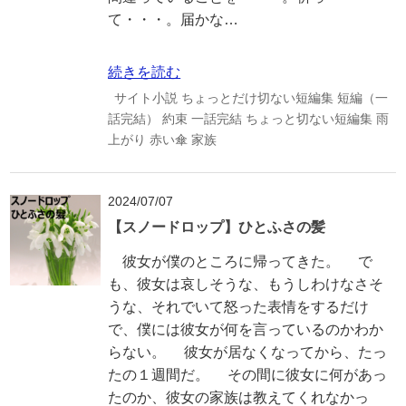
て・・・。届かな…
続きを読む
サイト小説
ちょっとだけ切ない短編集
短編（一
話完結）
約束
一話完結
ちょっと切ない短編集
雨
上がり
赤い傘
家族
2024/07/07
【スノードロップ】ひとふさの髪
彼女が僕のところに帰ってきた。 で
も、彼女は哀しそうな、もうしわけなさそ
うな、それでいて怒った表情をするだけ
で、僕には彼女が何を言っているのかわか
らない。 彼女が居なくなってから、たっ
たの１週間だ。 その間に彼女に何があっ
たのか、彼女の家族は教えてくれなかっ