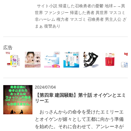
サイト小説
帰還した召喚勇者の憂鬱
地球←→異
世界
ファンタジー
帰還した勇者
異世界
マスコミ
非ハーレム
権力者
マスゴミ
召喚勇者
男主人公
ざ
まぁ
復讐あり
広告
2024/07/04
【第四章 建国騒動】第十話 オイゲンとエミ
リーエ
おっさんからの命令を受けたエミリーエ
とオイゲンが嬉々として王都に向かう準備
を始めた。それに合わせて、アンレーネが