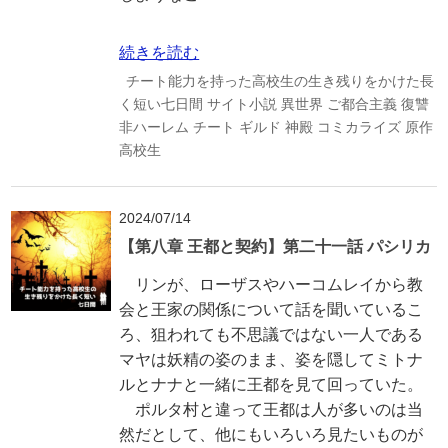
続きを読む
チート能力を持った高校生の生き残りをかけた長
く短い七日間
サイト小説
異世界
ご都合主義
復讐
非ハーレム
チート
ギルド
神殿
コミカライズ
原作
高校生
2024/07/14
【第八章 王都と契約】第二十一話 パシリカ
リンが、ローザスやハーコムレイから教
会と王家の関係について話を聞いているこ
ろ、狙われても不思議ではない一人である
マヤは妖精の姿のまま、姿を隠してミトナ
ルとナナと一緒に王都を見て回っていた。
ポルタ村と違って王都は人が多いのは当
然だとして、他にもいろいろ見たいものが