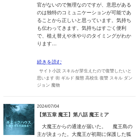
官がないので無理なのですが、意思がある
のは独特のコミュニケーションが可能であ
ることから正しいと思っています。気持ち
も伝わってきます。気持ちはすごく便利
で、植え替えや水やりのタイミングがわか
ります…
続きを読む
サイト小説
スキルが芽生えたので復讐したいと
思います
街
ギルド
擬態
高校生
復讐
スキル
ダン
ジョン
魔物
2024/07/04
【第五章 魔王】第八話 魔王ミア
大魔王からの通達が届いた。 魔王島の
主が決まった。大魔王が初期に保護した狐