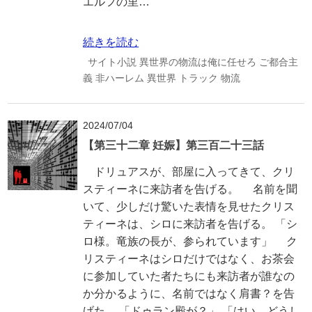
エルフの里…
続きを読む
サイト小説
異世界の物流は俺に任せろ
ご都合主
義
非ハーレム
異世界
トラック
物流
2024/07/04
【第三十二章 妊娠】第三百二十三話
ドリュアスが、部屋に入ってきて、クリ
スティーネに来訪者を告げる。 名前を聞
いて、少しだけ驚いた表情を見せたクリス
ティーネは、シロに来訪者を告げる。 「シ
ロ様。竜族の長が、参られています」 ク
リスティーネはシロだけではなく、お茶会
に参加していた者たちにも来訪者が誰なの
か分かるように、名前ではなく肩書？を告
げた。 「ドゥラン殿が？」 「はい。どうし