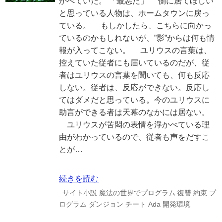
かべていた。 「最悪だ」 側に居てほしい
と思っている人物は、ホームタウンに戻っ
ている。 もしかしたら、こちらに向かっ
ているのかもしれないが、”影”からは何も情
報が入ってこない。 ユリウスの言葉は、
控えていた従者にも届いているのだが、従
者はユリウスの言葉を聞いても、何も反応
しない。従者は、反応ができない。反応し
てはダメだと思っている。今のユリウスに
助言ができる者は天幕のなかには居ない。
ユリウスが苦悶の表情を浮かべている理
由がわかっているので、従者も声をだすこ
とが…
続きを読む
サイト小説
魔法の世界でプログラム
復讐
約束
プ
ログラム
ダンジョン
チート
Ada
開発環境