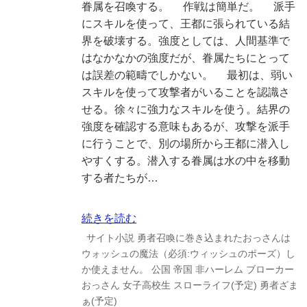
眷属を召喚する。 作戦は簡単だ。 派手
にスキルを使って、王都に張られている結
界を破壊する。強度としては、人間基準で
はなかなかの強度だが、眷属たちにとって
は誤差の範疇でしかない。 最初は、弱い
スキルを使って攻撃者がいることを認識さ
せる。徐々に強力なスキルを使う。結界の
強度を確認する意味もあるが、攻撃を派手
に行うことで、別の場所から王都に潜入し
やすくする。潜入する眷属は水の中を移動
する者たちが…
続きを読む
サイト小説
勇者召喚に巻き込まれたおっさんは
ウォッシュの魔法（必須:ウィッシュのポーズ）し
か使えません。
公国
帝国
非ハーレム
ブローカー
おっさん
女子高校生
スローライフ(予定)
勇者ざま
ぁ(予定)