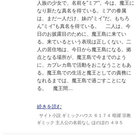
人族の少女で、名前を”ミア”。今は、魔王に
なり新たな真名を得ている。ミアの眷属
は、まだ一人だけ、妹の”ミイ”だ。もちろ
ん”ミイ”も真名を得ている。 二人は、今
日のお披露目のために、魔王島に来てい
る。来ているという表現は正しくない。二
人の居住地は、今日から魔王島になる。拠
点となる場所が、魔王島で今までのよう
に、カプレカ島で活動をおこなうこともあ
る。魔王島での生活と魔王としての責務に
なれるまでは、魔王島で過ごすことにな
る。 魔王間…
続きを読む
サイト小説
ギミックハウス
６１７４
暗躍
宗教
ギミック
主人公の名前なし
ほのぼの
４９５