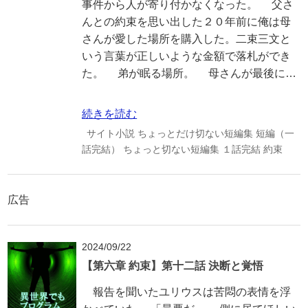
事件から人が寄り付かなくなった。 父さ
んとの約束を思い出した２０年前に俺は母
さんが愛した場所を購入した。二束三文と
いう言葉が正しいような金額で落札ができ
た。 弟が眠る場所。 母さんが最後に…
続きを読む
サイト小説
ちょっとだけ切ない短編集
短編（一
話完結）
ちょっと切ない短編集
１話完結
約束
広告
2024/09/22
【第六章 約束】第十二話 決断と覚悟
報告を聞いたユリウスは苦悶の表情を浮