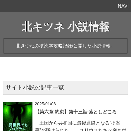
NAVI
北キツネ 小説情報
北きつねの積読本攻略記録/公開した小説情報。
サイト小説の記事一覧
2025/01/03
【第六章 約束】第十三話 落としどころ
王国から共和国に最後通牒となる”提案
書”が届けられた。 ユリウスたちが突き付