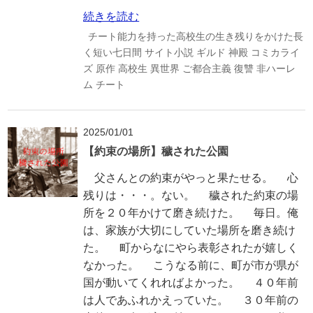
続きを読む
チート能力を持った高校生の生き残りをかけた長
く短い七日間
サイト小説
ギルド
神殿
コミカライ
ズ
原作
高校生
異世界
ご都合主義
復讐
非ハーレ
ム
チート
2025/01/01
【約束の場所】穢された公園
父さんとの約束がやっと果たせる。 心
残りは・・・。ない。 穢された約束の場
所を２０年かけて磨き続けた。 毎日。俺
は、家族が大切にしていた場所を磨き続け
た。 町からなにやら表彰されたが嬉しく
なかった。 こうなる前に、町が市が県が
国が動いてくれればよかった。 ４０年前
は人であふれかえっていた。 ３０年前の