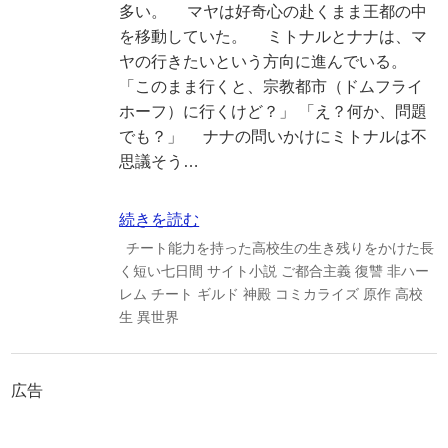
多い。 マヤは好奇心の赴くまま王都の中
を移動していた。 ミトナルとナナは、マ
ヤの行きたいという方向に進んでいる。
「このまま行くと、宗教都市（ドムフライ
ホーフ）に行くけど？」 「え？何か、問題
でも？」 ナナの問いかけにミトナルは不
思議そう…
続きを読む
チート能力を持った高校生の生き残りをかけた長
く短い七日間
サイト小説
ご都合主義
復讐
非ハー
レム
チート
ギルド
神殿
コミカライズ
原作
高校
生
異世界
広告