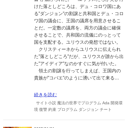
けた落としどころは、デュ・コロワ国にあ
る”ダンジョン”の割譲と共和国とデュ・コロ
ワ国の議会に、王国の議席を用意させるこ
とだ。一定数の議席を、両方の議会に確保
させることで、共和国の流儀にのっとって
国を支配する。ユリウスの発想ではない。
クリスティーネからユリウスに伝えられ
た”落としどころ”だが、ユリウスが誰から出
た”アイディア”なのかすぐに気が付いた。
領土の割譲を行ってしまえば、王国内の
貴族が”コバエ”のように湧いて出て来る…
続きを読む
サイト小説
魔法の世界でプログラム
Ada
開発環
境
復讐
約束
プログラム
ダンジョン
チート