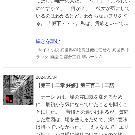
てほしい唯一の人だ。 「何？」 「よろしい
のですか？」 「何が？」 彼女が気にして
いるのはわかるけど、わからないフリをす
る。 「殿下・・・。私は、貴族といって…
続きを読む
サイト小説
異世界の物流は俺に任せろ
異世界
ト
ラック
物流
ご都合主義
非ハーレム
2024/05/04
【第三十二章 妊娠】第三百二十二話
ナーシャは、場の雰囲気を変えるため
に、最初から気になっていたことを聞くこ
とにした。 普段との違いはあるが、質問
した意図は、場を整えるためで、深い意味
は持っていなかった。 「えぇなんで、エリ
ン姫は、シロ様に縋りついているの？珍し