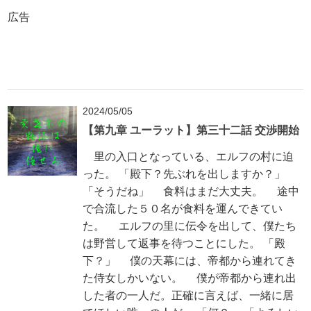
広告
2024/05/05
【第九章 ユーラット】第三十二話 交渉開始
里の入口となっている、エルフの村に迫
った。 「殿下？先ぶれを出しますか？」
「そうだね」 食料はまだ大丈夫。 途中
で合流した５０名が食料を運んできてい
た。 エルフの里に伝令を出して、僕たち
は野営して返事を待つことにした。 「殿
下？」 僕の天幕には、帝都から連れてき
た侍女しかいない。 僕が帝都から連れ出
した者の一人だ。正確に言えば、一緒に居