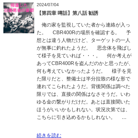
2024/07/04
【第四章 噂話】第八話 勧誘
俺の家を監視していた者から連絡が入っ
た。 CBR400Rの場所を確認する。 予
想とは違う人物だけど、ターゲットの一人
が無事に釣れたようだ。 思念体を飛ばし
て様子を見ていれば・・・。 何か考えが
あってCBR400Rを盗んだのかと思ったが、
何も考えていなかったようだ。 様子を見
た限りだと、整備士は半分拉致の様な形で
連れてこられたようだ。背後関係は調べた
限りでは、直接の関係はなさそうだ。いわ
ゆる金の繋がりだけだ。あとは直接聞いた
ほうがいいかもしれない。状況次第では、
こちらに引き込めるかもしれない。 …
続きを読む