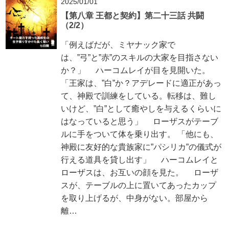
2025/01/01
【第八章 王都と契約】第二十三話 共闘
（2/2）
「例えばだが、ミヤナック家で
は、”弓”と”赤”のスキルの大家を目指さない
か？」 ハーコムレイが目を見開いた。
「王家は、”白”か？アデレードに適正があっ
て、神殿で訓練をしている。転移は、難し
いけど、”白”として癒やしを与えるくらいに
はなっていると思う」 ローザスがテーブ
ルに手をついて体を乗り出す。 「他にも、
神殿に友好的な貴族家に”パシリカ”の儀式が
行える道具を貸し出す」 ハーコムレイと
ローザスは、お互いの顔を見た。 ローザ
スが、テーブルの上に置いてあったカップ
を取り上げるが、中身がない。部屋から
離…