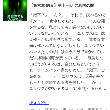
【第六章 約束】第十一話 共和国の闇
「殿下？」 「ん？」 「それで、調べるので
すか？」 「命令だからな・・・。そんな顔
をするな。私としても、調べないほうがい
いような気がしている」 ユリウスは、燃
え残った紙片を見つめている。 重要な文
面は残されていない。しかし、ユリウスや
ハンスたちの頭には命令の形で書かれてい
た”共和国の闇”が残っている。 確認しな
いほうがいいのは、自分たちというより
も、ライムバッハ家のためだ。 「殿下。ご
命令を・・・」 ユリウスは、天幕の中で
もっとも信頼できる者を探した。しかし、
ユリウスが求める者は、”約束”を守るため…
続きを読む
サイト小説
魔法の世界でプログラム
復讐
約束
プ