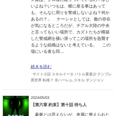
いよね？いつもは、横に座る事はあって
も、そんなに周りを警戒しないよね？何か
あるの？」 ナーシャとしては、敵の存在
が気になるところだが、チアル大陸の中央
と言ってもいい場所で、カズトたちが構築
した警戒網を掻い潜ってこの場所を急襲す
るような組織はないと考えている。 この
場にいる者も同…
続きを読む
サイト小説
スキルイータ
バトル要素少
テンプレ
異世界
転移？
非ハーレム
スキル
ダンジョン
2024/05/03
【第六章 約束】第十話 待ち人
豪奢とは思えないが、奇麗に整えられた