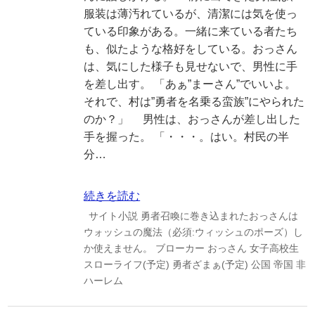
服装は薄汚れているが、清潔には気を使っ
ている印象がある。一緒に来ている者たち
も、似たような格好をしている。おっさん
は、気にした様子も見せないで、男性に手
を差し出す。 「あぁ”まーさん”でいいよ。
それで、村は”勇者を名乗る蛮族”にやられた
のか？」 男性は、おっさんが差し出した
手を握った。 「・・・。はい。村民の半
分…
続きを読む
サイト小説
勇者召喚に巻き込まれたおっさんは
ウォッシュの魔法（必須:ウィッシュのポーズ）し
か使えません。
ブローカー
おっさん
女子高校生
スローライフ(予定)
勇者ざまぁ(予定)
公国
帝国
非
ハーレム