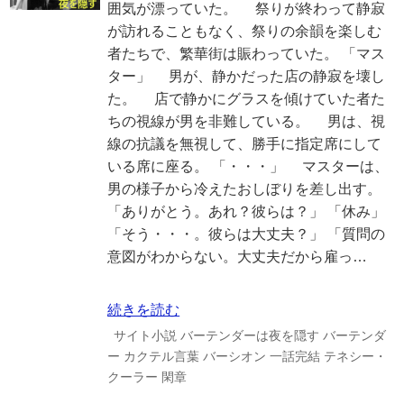
囲気が漂っていた。 祭りが終わって静寂
が訪れることもなく、祭りの余韻を楽しむ
者たちで、繁華街は賑わっていた。 「マス
ター」 男が、静かだった店の静寂を壊し
た。 店で静かにグラスを傾けていた者た
ちの視線が男を非難している。 男は、視
線の抗議を無視して、勝手に指定席にして
いる席に座る。 「・・・」 マスターは、
男の様子から冷えたおしぼりを差し出す。
「ありがとう。あれ？彼らは？」 「休み」
「そう・・・。彼らは大丈夫？」 「質問の
意図がわからない。大丈夫だから雇っ…
続きを読む
サイト小説
バーテンダーは夜を隠す
バーテンダ
ー
カクテル言葉
バーシオン
一話完結
テネシー・
クーラー
閑章