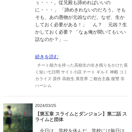
ぅ・・・。従兄殿も諦めればいいの
に・・・」 「諦めきれないのだろう。そも
そも、あの愚物が元凶なのだ。なぜ、生か
しておく必要がある！」 ん？ 元凶？生
かしておく必要？ 「なぁ俺が聞いてもいい
話なのか？」…
続きを読む
チート能力を持った高校生の生き残りをかけた長
く短い七日間
サイト小説
チート
ギルド
神殿
コミ
カライズ
原作
高校生
異世界
ご都合主義
復讐
非
ハーレム
2024/03/25
【第五章 スライムとダンジョン】第二話 ス
ライムと団体
今日は、学校を休んだ。学校には毎日は