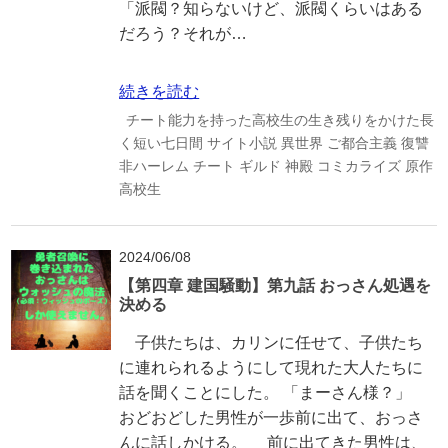
「派閥？知らないけど、派閥くらいはある
だろう？それが…
続きを読む
チート能力を持った高校生の生き残りをかけた長
く短い七日間
サイト小説
異世界
ご都合主義
復讐
非ハーレム
チート
ギルド
神殿
コミカライズ
原作
高校生
2024/06/08
【第四章 建国騒動】第九話 おっさん処遇を
決める
子供たちは、カリンに任せて、子供たち
に連れられるようにして現れた大人たちに
話を聞くことにした。 「まーさん様？」
おどおどした男性が一歩前に出て、おっさ
んに話しかける。 前に出てきた男性は、