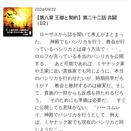
2024/09/22
【第八章 王都と契約】第二十二話 共闘
（1/2）
ローザスから話を聞いて考えがまとまっ
た。 神殿でもパシリカを行う。教会が行
っているパシリカとは違う方法で・・・。
ロルフが言っている本当のパシリカを公開
する。 あと可能であれば、ミヤナック家
や王家に近い貴族家でも同じように、本当
のパシリカを行わせたいが、時期尚早だろ
うか？ 教会と敵対するのは確実だ。そし
て、貴族の一部からも反感を持たれるだろ
う。 そのためにも準備は必要だ。 すぐ
に公開しても意味がない。 「ハーコムレ
イ。神殿でパシリカを行うとして、例え
ば、ミヤナック家でも現在のパシリカと同
じようなこ…