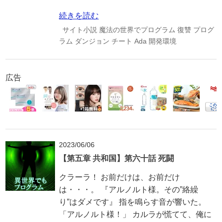
続きを読む
サイト小説
魔法の世界でプログラム
復讐
プログ
ラム
ダンジョン
チート
Ada
開発環境
広告
2023/06/06
【第五章 共和国】第六十話 死闘
クラーラ！ お前だけは、お前だけ
は・・・。 『アルノルト様。その”絡繰
り”はダメです』 指を鳴らす音が響いた。
「アルノルト様！」 カルラが慌てて、俺に