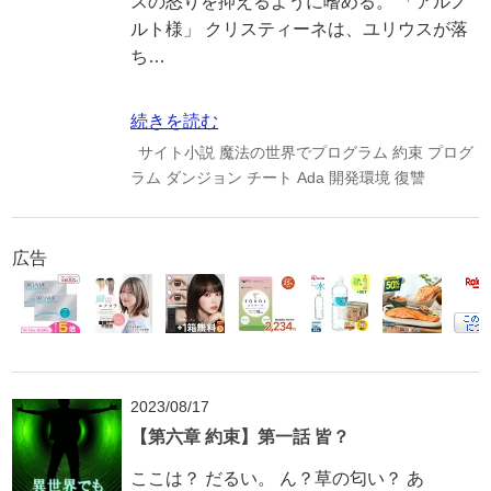
スの怒りを抑えるように嗜める。 「アルノ
ルト様」 クリスティーネは、ユリウスが落
ち…
続きを読む
サイト小説
魔法の世界でプログラム
約束
プログ
ラム
ダンジョン
チート
Ada
開発環境
復讐
広告
2023/08/17
【第六章 約束】第一話 皆？
ここは？ だるい。 ん？草の匂い？ あ