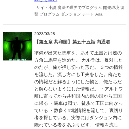
サイト小説
魔法の世界でプログラム
開発環境
復
讐
プログラム
ダンジョン
チート
Ada
2023/03/28
【第五章 共和国】第五十五話 内通者
準備が出来た馬車を、あえて王国とは逆の
方角に馬車を進めた。 カルラは、反対した
のだが、俺が押し切った形だ。 ３つの情報
を流した。流し方にも工夫をした。俺たち
の情報だと解るようにした物と、俺たちだ
と解らないようにした情報だ。 ・アルトワ
町に寄ってから共和国内の別の国から王国
に帰る ・馬車は囮で、徒歩で王国に向かっ
ている ・数多くの嘘情報を流して、裏切り
者を探している。実際にはダンジョン内に
隠れている者をあぶりだす。 情報を流し