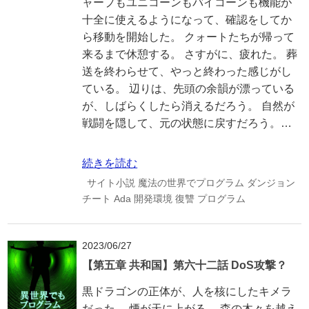
ャープもユニコーンもバイコーンも機能が
十全に使えるようになって、確認をしてか
ら移動を開始した。 クォートたちが帰って
来るまで休憩する。 さすがに、疲れた。 葬
送を終わらせて、やっと終わった感じがし
ている。 辺りは、先頭の余韻が漂っている
が、しばらくしたら消えるだろう。 自然が
戦闘を隠して、元の状態に戻すだろう。…
続きを読む
サイト小説
魔法の世界でプログラム
ダンジョン
チート
Ada
開発環境
復讐
プログラム
2023/06/27
【第五章 共和国】第六十二話 DoS攻撃？
黒ドラゴンの正体が、人を核にしたキメラ
だった。 煙が天に上がる。 森の木々を越え