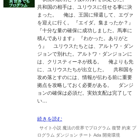
共和国の相手は、ユリウスに任せる事に決
まった。 俺は、王国に帰還して、エヴァ
を迎えに行く。 『エイダ。集まったか？』
『十分な量の確保に成功しました。馬車に
積んであります』 『わかった。ありがと
う』 ユリウスたちとは、アルトワ・ダン
ジョンで別れた。アルトワ・ダンジョンに
は、クリスティーネが残る。 俺よりも先
に、ユリウスたちが出立した。 共和国を
攻め落とすのには、情報が伝わる前に重要
拠点を攻略しておく必要がある。 ダンジ
ョンの確保は必須だ。実効支配は完了して
い…
続きを読む
サイト小説
魔法の世界でプログラム
復讐
約束
プ
ログラム
ダンジョン
チート
Ada
開発環境