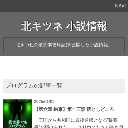
NAVI
北キツネ 小説情報
北きつねの積読本攻略記録/公開した小説情報。
プログラムの記事一覧
2025/01/03
【第六章 約束】第十三話 落としどころ
王国から共和国に最後通牒となる”提案
書”が届けられた。 ユリウスたちが突き付