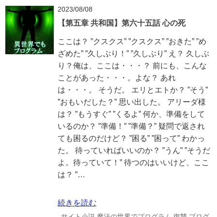
2023/08/08
【第五章 共和国】第六十五話 心の死
ここは？ ”クスクス” ”クスクス” ”おきた” ”め
ざめた” ”久しぶり！” ”久しぶり” え？ 久しぶ
り？俺は、ここは・・・？ 前にも、こんな
ことがあった・・・。よな？ あれ
は・・・。 そうだ。 エリとエトか？ ”そう”
”おもいだした？” 思い出した。 アリーダ様
は？ ”もうすぐ” ”くるよ” 何か、準備をして
いるのか？ ”準備！” ”準備？” 疑問で返され
ても困るのだけど？ ”困る” ”困って” わかっ
た。 待っていればいいのか？ ”うん” ”そうだ
よ。待っていて！” 待つのはいいけど、ここ
は？ ”…
続きを読む
サイト小説
魔法の世界でプログラム
復讐
プログ