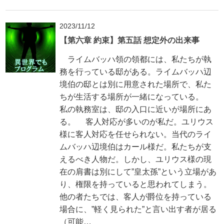
2023/11/12
【第六章 約束】第五話 想定外の出来事
ライムバッハ領の領都には、私たちが執
務を行っている邸がある。ライムバッハ辺
境伯の邸とは別に用意された場所で、私た
ちが生活する場所が一緒になっている。
私の執務室は、邸の入口に近いが場所にあ
る。 客人対応が多いのが私だ。ユリウス
様に客人対応を任せられない。当代のライ
ムバッハ辺境伯はカール様だ。私たちが支
えるべき人物だ。しかし、ユリウス様の現
在の肩書は別にして”皇太孫”という立場があ
り、権限を持っていると思われてしまう。
他の者たちでは、客人が爵位を持っている
場合に、”軽く見られた”と言い出す者が居る
（可能…