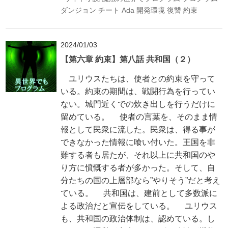
ダンジョン
チート
Ada
開発環境
復讐
約束
2024/01/03
【第六章 約束】第八話 共和国（２）
ユリウスたちは、使者との約束を守って
いる。約束の期間は、戦闘行為を行ってい
ない。城門近くでの炊き出しを行うだけに
留めている。 使者の言葉を、そのまま情
報として民衆に流した。民衆は、得る事が
できなかった情報に喰い付いた。王国を非
難する者も居たが、それ以上に共和国のや
り方に憤慨する者が多かった。そして、自
分たちの国の上層部なら”やりそう”だと考え
ている。 共和国は、建前として多数派に
よる政治だと宣伝をしている。 ユリウス
も、共和国の政治体制は、認めている。し