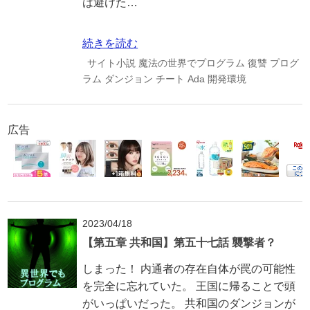
は避けた…
続きを読む
サイト小説
魔法の世界でプログラム
復讐
プログ
ラム
ダンジョン
チート
Ada
開発環境
広告
2023/04/18
【第五章 共和国】第五十七話 襲撃者？
しまった！ 内通者の存在自体が罠の可能性
を完全に忘れていた。 王国に帰ることで頭
がいっぱいだった。 共和国のダンジョンが