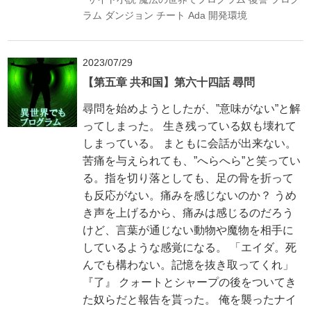
ラム
ダンジョン
チート
Ada
開発環境
2023/07/29
【第五章 共和国】第六十四話 尋問
尋問を始めようとしたが、”意味がない”と解
ってしまった。 生き残っている奴も壊れて
しまっている。 まともに会話が出来ない。
苦痛を与えられても、”へらへら”と笑ってい
る。指を切り落としても、足の骨を折って
も反応がない。痛みを感じないのか？ うめ
き声を上げるから、痛みは感じるのだろう
けど、言葉が通じない動物や魔物を相手に
しているような感覚になる。 「エイダ。死
んでも構わない。記憶を抜き取ってくれ」
『了』 クォートとシャープの後をついてき
た奴らだと報告を貰った。 俺を襲ったナイ