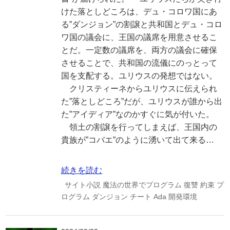
けた落としどころは、デュ・コロワ国にあ
る”ダンジョン”の割譲と共和国とデュ・コロ
ワ国の議会に、王国の議席を用意させるこ
とだ。一定数の議席を、両方の議会に確保
させることで、共和国の流儀にのっとって
国を支配する。ユリウスの発想ではない。
クリスティーネからユリウスに伝えられ
た”落としどころ”だが、ユリウスが誰から出
た”アイディア”なのかすぐに気が付いた。
領土の割譲を行ってしまえば、王国内の
貴族が”コバエ”のように湧いて出て来る…
続きを読む
サイト小説
魔法の世界でプログラム
復讐
約束
プ
ログラム
ダンジョン
チート
Ada
開発環境