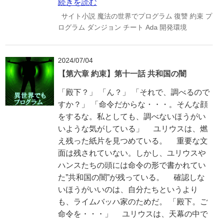
続きを読む
サイト小説
魔法の世界でプログラム
復讐
約束
プ
ログラム
ダンジョン
チート
Ada
開発環境
2024/07/04
【第六章 約束】第十一話 共和国の闇
「殿下？」 「ん？」 「それで、調べるので
すか？」 「命令だからな・・・。そんな顔
をするな。私としても、調べないほうがい
いような気がしている」 ユリウスは、燃
え残った紙片を見つめている。 重要な文
面は残されていない。しかし、ユリウスや
ハンスたちの頭には命令の形で書かれてい
た”共和国の闇”が残っている。 確認しな
いほうがいいのは、自分たちというより
も、ライムバッハ家のためだ。 「殿下。ご
命令を・・・」 ユリウスは、天幕の中で