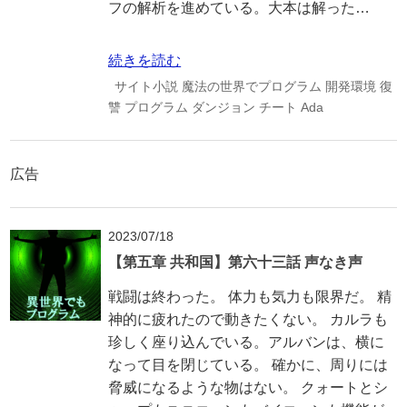
フの解析を進めている。大本は解った…
続きを読む
サイト小説
魔法の世界でプログラム
開発環境
復
讐
プログラム
ダンジョン
チート
Ada
広告
2023/07/18
【第五章 共和国】第六十三話 声なき声
戦闘は終わった。 体力も気力も限界だ。 精
神的に疲れたので動きたくない。 カルラも
珍しく座り込んでいる。アルバンは、横に
なって目を閉じている。 確かに、周りには
脅威になるような物はない。 クォートとシ