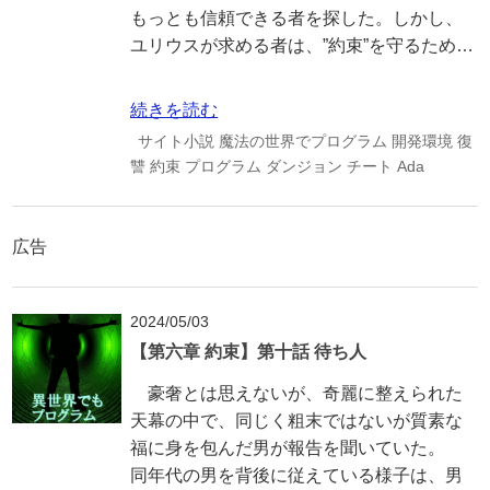
もっとも信頼できる者を探した。しかし、
ユリウスが求める者は、”約束”を守るため…
続きを読む
サイト小説
魔法の世界でプログラム
開発環境
復
讐
約束
プログラム
ダンジョン
チート
Ada
広告
2024/05/03
【第六章 約束】第十話 待ち人
豪奢とは思えないが、奇麗に整えられた
天幕の中で、同じく粗末ではないが質素な
福に身を包んだ男が報告を聞いていた。
同年代の男を背後に従えている様子は、男