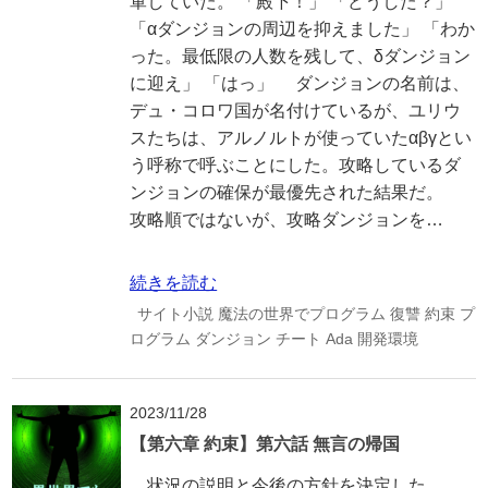
軍していた。 「殿下！」 「どうした？」
「αダンジョンの周辺を抑えました」 「わか
った。最低限の人数を残して、δダンジョン
に迎え」 「はっ」 ダンジョンの名前は、
デュ・コロワ国が名付けているが、ユリウ
スたちは、アルノルトが使っていたαβγとい
う呼称で呼ぶことにした。攻略しているダ
ンジョンの確保が最優先された結果だ。
攻略順ではないが、攻略ダンジョンを…
続きを読む
サイト小説
魔法の世界でプログラム
復讐
約束
プ
ログラム
ダンジョン
チート
Ada
開発環境
2023/11/28
【第六章 約束】第六話 無言の帰国
状況の説明と今後の方針を決定した。