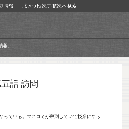
新情報
北きつね 読了/積読本 検索
情報。
五話 訪問
なっている。マスコミが殺到していて授業になら