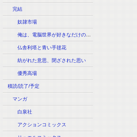
完結
奴隷市場
俺は、電脳世界が好きなだけの一般人です
仏舎利塔と青い手毬花
紡がれた意思、閉ざされた思い
優秀高場
積読/読了/予定
マンガ
白泉社
アクションコミックス