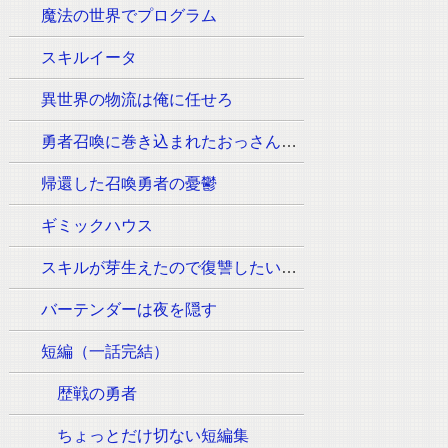
魔法の世界でプログラム
スキルイータ
異世界の物流は俺に任せろ
勇者召喚に巻き込まれたおっさんはウォッシュの魔法（必須:ウィッシュのポーズ）しか使えません。
帰還した召喚勇者の憂鬱
ギミックハウス
スキルが芽生えたので復讐したいと思います
バーテンダーは夜を隠す
短編（一話完結）
歴戦の勇者
ちょっとだけ切ない短編集