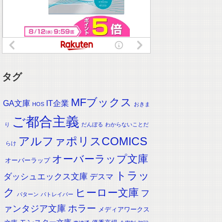
タグ
MFブックス
IT企業
GA文庫
HOS
おきま
ご都合主義
り
だんぼる
わからないことだ
アルファポリスCOMICS
らけ
オーバーラップ文庫
オーバーラップ
トラッ
ダッシュエックス文庫
デスマ
ク
ヒーロー文庫
フ
パターン
パトレイバー
ホラー
ァンタジア文庫
メディアワークス