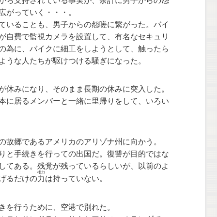
から支持されている事実が、余計に男子からの怨
広がっていく・・・。
ていることも、男子からの怨嗟に繋がった。バイ
が自費で監視カメラを設置して、有名なセキュリ
の為に、バイクに細工をしようとして、触ったら
ような人たちが駆けつける騒ぎになった。
が休みになり、そのまま長期の休みに突入した。
本に居るメンバーと一緒に里帰りをして、いろい
の故郷であるアメリカのアリゾナ州に向かう。
りと手続きを行っての出国だ。復讐が目的ではな
してある。残党が残っているらしいが、以前のよ
権力
げるだけの
力
は持っていない。
きを行うために、空港で別れた。