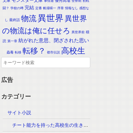
モンスター文庫
文庫
優秀高場
事情通
全寮制
初戦
完結
闘？
学校の噂
定番
帆場暎一
序章
情報なし
感想な
異世界
物流
異世界
最終話
し
の物流は俺に任せろ
積
異世界前
紡がれた意思、閉ざされた思い
読
第一章
転移？
高校生
蟲毒
転移
都市伝説
広告
カテゴリー
サイト小説
チート能力を持った高校生の生き残りをかけた長く短い七日間