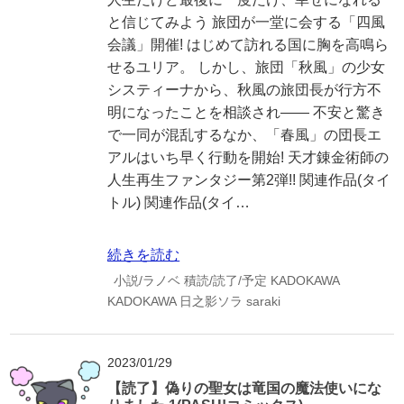
と信じてみよう 旅団が一堂に会する「四風
会議」開催! はじめて訪れる国に胸を高鳴ら
せるユリア。 しかし、旅団「秋風」の少女
システィーナから、秋風の旅団長が行方不
明になったことを相談され―― 不安と驚き
で一同が混乱するなか、「春風」の団長エ
アルはいち早く行動を開始! 天才錬金術師の
人生再生ファンタジー第2弾!! 関連作品(タイ
トル) 関連作品(タイ…
続きを読む
小説/ラノベ
積読/読了/予定
KADOKAWA
KADOKAWA
日之影ソラ
saraki
2023/01/29
【読了】偽りの聖女は竜国の魔法使いにな