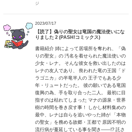
ジ
2023/07/17
【読了】偽りの聖女は竜国の魔法使いにな
りました 2 (PASH!コミックス)
書籍紹介 姉によって居場所を奪われ、「偽
りの聖女」の 汚名を着せられた魔法使いの
少女・レナ。 そんな彼女を救い出したのは
レナの友人であり、 喪われた竜の王国「ド
ラゴニカ」の半竜半人の 王子でもある少
年・リュートだった。 彼の願いである竜国
復興の為、手を取り合った二人。 最初に目
指すのは枯れてしまった マナの源泉・世界
樹の時間を巻き戻す事！ しかし材料集めの
最中、レナは自らを追いやった姉が 「本物
の聖女」を務める故郷・王都で 原因不明の
流行病が蔓延している事を聞き――!? 託さ