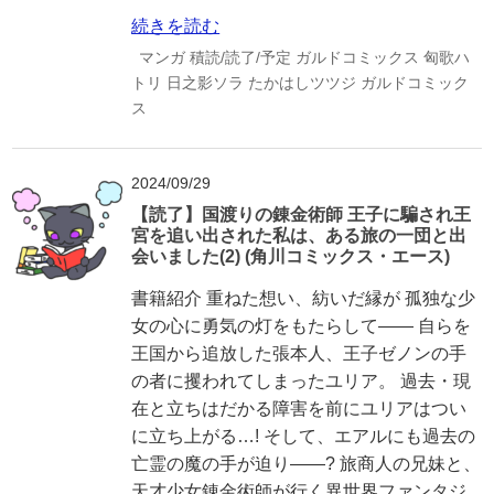
続きを読む
マンガ
積読/読了/予定
ガルドコミックス
匈歌ハ
トリ
日之影ソラ
たかはしツツジ
ガルドコミック
ス
2024/09/29
【読了】国渡りの錬金術師 王子に騙され王
宮を追い出された私は、ある旅の一団と出
会いました(2) (角川コミックス・エース)
書籍紹介 重ねた想い、紡いだ縁が 孤独な少
女の心に勇気の灯をもたらして―― 自らを
王国から追放した張本人、王子ゼノンの手
の者に攫われてしまったユリア。 過去・現
在と立ちはだかる障害を前にユリアはつい
に立ち上がる…! そして、エアルにも過去の
亡霊の魔の手が迫り――? 旅商人の兄妹と、
天才少女錬金術師が行く異世界ファンタジ