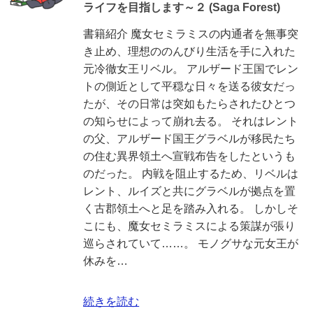
ライフを目指します～２ (Saga Forest)
書籍紹介 魔女セミラミスの内通者を無事突
き止め、理想ののんびり生活を手に入れた
元冷徹女王リベル。 アルザード王国でレン
トの側近として平穏な日々を送る彼女だっ
たが、その日常は突如もたらされたひとつ
の知らせによって崩れ去る。 それはレント
の父、アルザード国王グラベルが移民たち
の住む異界領土へ宣戦布告をしたというも
のだった。 内戦を阻止するため、リベルは
レント、ルイズと共にグラベルが拠点を置
く古郡領土へと足を踏み入れる。 しかしそ
こにも、魔女セミラミスによる策謀が張り
巡らされていて……。 モノグサな元女王が
休みを…
続きを読む