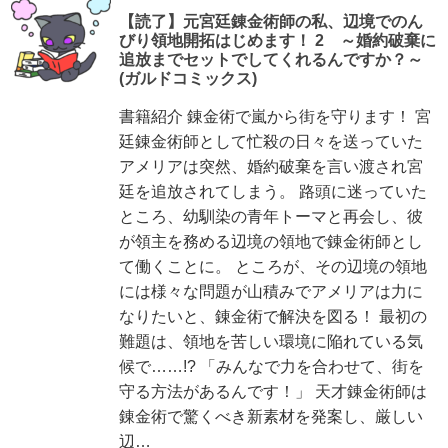
【読了】元宮廷錬金術師の私、辺境でのん
びり領地開拓はじめます！ 2 ～婚約破棄に
追放までセットでしてくれるんですか？～
(ガルドコミックス)
書籍紹介 錬金術で嵐から街を守ります！ 宮
廷錬金術師として忙殺の日々を送っていた
アメリアは突然、婚約破棄を言い渡され宮
廷を追放されてしまう。 路頭に迷っていた
ところ、幼馴染の青年トーマと再会し、彼
が領主を務める辺境の領地で錬金術師とし
て働くことに。 ところが、その辺境の領地
には様々な問題が山積みでアメリアは力に
なりたいと、錬金術で解決を図る！ 最初の
難題は、領地を苦しい環境に陥れている気
候で……!? 「みんなで力を合わせて、街を
守る方法があるんです！」 天才錬金術師は
錬金術で驚くべき新素材を発案し、厳しい
辺…