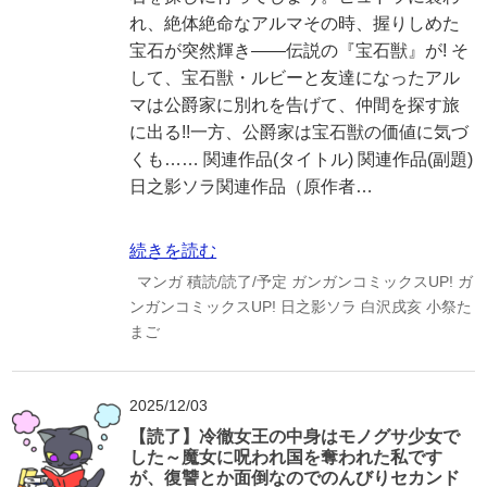
れ、絶体絶命なアルマその時、握りしめた
宝石が突然輝き――伝説の『宝石獣』が! そ
して、宝石獣・ルビーと友達になったアル
マは公爵家に別れを告げて、仲間を探す旅
に出る!!一方、公爵家は宝石獣の価値に気づ
くも…… 関連作品(タイトル) 関連作品(副題)
日之影ソラ関連作品（原作者…
続きを読む
マンガ
積読/読了/予定
ガンガンコミックスUP!
ガ
ンガンコミックスUP!
日之影ソラ
白沢戌亥
小祭た
まご
2025/12/03
【読了】冷徹女王の中身はモノグサ少女で
した～魔女に呪われ国を奪われた私です
が、復讐とか面倒なのでのんびりセカンド