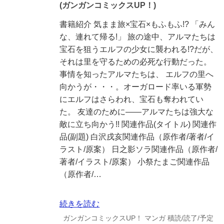
(ガンガンコミックスUP！)
書籍紹介 気まま旅×宝石×もふもふ!? 「みん
な、連れて帰る!」 旅の途中、アルマたちは
宝石を狙うエルフの少女に襲われる!?だが、
それは里を守るための必死な行動だった。
事情を知ったアルマたちは、 エルフの里へ
向かうが・・・。オーガロード率いる軍勢
にエルフはさらわれ、宝石も奪われてい
た。 友達のために――アルマたちは強大な
敵に立ち向かう!! 関連作品(タイトル) 関連作
品(副題) 白沢戌亥関連作品（原作者/著者/イ
ラスト/原案） 日之影ソラ関連作品（原作者/
著者/イラスト/原案） 小祭たまご関連作品
（原作者/…
続きを読む
ガンガンコミックスUP！
マンガ
積読/読了/予定