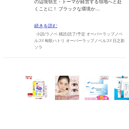
の辺境領主・トーマが経営する領地へと赴
くことに！ ブラックな環境か…
続きを読む
小説/ラノベ
積読/読了/予定
オーバーラップノベ
ルスf
匈歌ハトリ
オーバーラップノベルスf
日之影
ソラ