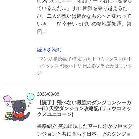
に気づいて…… 「私はトーマ君に…恋をし
ているんだ…」 共に困難を乗り越えるた
び、二人の想いは確かなものへと変わって
いき――!? 幸せいっぱいの領地開拓譚、第
四…
続きを読む
マンガ
積読/読了/予定
ガルドコミックス
ガルド
コミックス
匈歌ハトリ
日之影ソラ
たかはしツツ
ジ
2026/03/08
【読了】飛べない最強のダンジョンシーカ
ー(1) 天空ダンジョン攻略記 (リュウコミッ
クスユニコーン)
書籍紹介 突如出現した空中に浮かぶ巨大ダ
ンジョンと共に暮らす日本。そのダンジョ