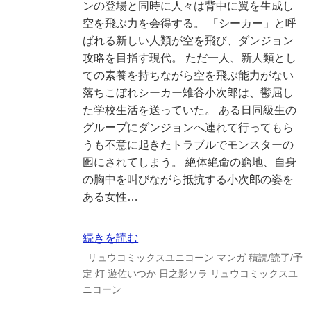
ンの登場と同時に人々は背中に翼を生成し
空を飛ぶ力を会得する。 「シーカー」と呼
ばれる新しい人類が空を飛び、ダンジョン
攻略を目指す現代。 ただ一人、新人類とし
ての素養を持ちながら空を飛ぶ能力がない
落ちこぼれシーカー雉谷小次郎は、鬱屈し
た学校生活を送っていた。 ある日同級生の
グループにダンジョンへ連れて行ってもら
うも不意に起きたトラブルでモンスターの
囮にされてしまう。 絶体絶命の窮地、自身
の胸中を叫びながら抵抗する小次郎の姿を
ある女性…
続きを読む
リュウコミックスユニコーン
マンガ
積読/読了/予
定
灯
遊佐いつか
日之影ソラ
リュウコミックスユ
ニコーン