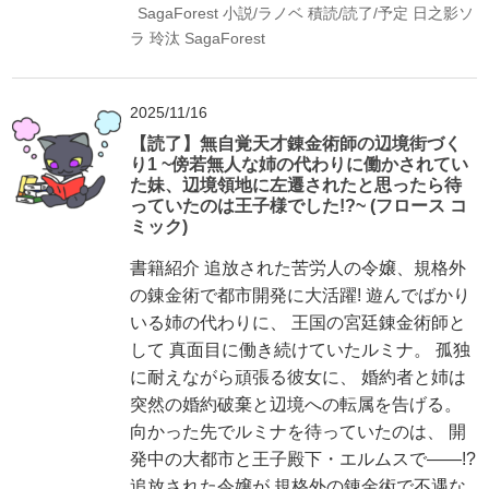
SagaForest
小説/ラノベ
積読/読了/予定
日之影ソ
ラ
玲汰
SagaForest
2025/11/16
【読了】無自覚天才錬金術師の辺境街づく
り1 ~傍若無人な姉の代わりに働かされてい
た妹、辺境領地に左遷されたと思ったら待
っていたのは王子様でした!?~ (フロース コ
ミック)
書籍紹介 追放された苦労人の令嬢、規格外
の錬金術で都市開発に大活躍! 遊んでばかり
いる姉の代わりに、 王国の宮廷錬金術師と
して 真面目に働き続けていたルミナ。 孤独
に耐えながら頑張る彼女に、 婚約者と姉は
突然の婚約破棄と辺境への転属を告げる。
向かった先でルミナを待っていたのは、 開
発中の大都市と王子殿下・エルムスで――!?
追放された令嬢が 規格外の錬金術で不遇な