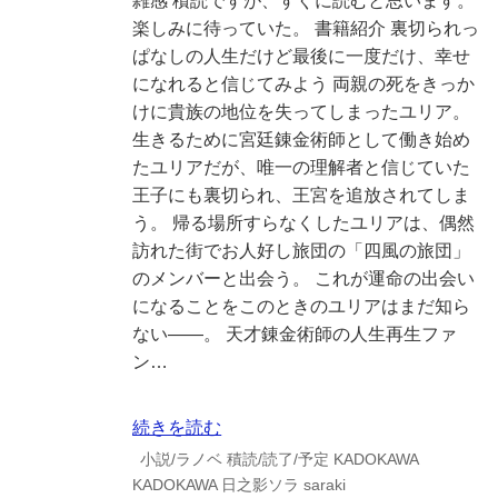
雑感 積読ですが、すぐに読むと思います。
楽しみに待っていた。 書籍紹介 裏切られっ
ぱなしの人生だけど最後に一度だけ、幸せ
になれると信じてみよう 両親の死をきっか
けに貴族の地位を失ってしまったユリア。
生きるために宮廷錬金術師として働き始め
たユリアだが、唯一の理解者と信じていた
王子にも裏切られ、王宮を追放されてしま
う。 帰る場所すらなくしたユリアは、偶然
訪れた街でお人好し旅団の「四風の旅団」
のメンバーと出会う。 これが運命の出会い
になることをこのときのユリアはまだ知ら
ない――。 天才錬金術師の人生再生ファ
ン…
続きを読む
小説/ラノベ
積読/読了/予定
KADOKAWA
KADOKAWA
日之影ソラ
saraki