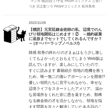
マンガ
積読/読了/予定
PASH!コミックス
三登い
つき
日之影ソラ
PASH!コミックス
松河美衣
2022/11/28
【積読】元宮廷錬金術師の私、辺境でのん
びり領地開拓はじめます！② ～婚約破棄
に追放までセットでしてくれるんですか？
～ (オーバーラップノベルスf)
雑感 前巻の終わりのざまぁはもう少し激し
くてもよかったとおもえてしまう Web版は
読んでいますが、楽しみにしていたので、
すぐに読みます 書籍紹介 領地の危機を救う
ため、唯一無二の激レアポーションを開発!?
優しい領民たちに見守られながら、幸せな
辺境ライフをスタートしたアメリア。 温か
な居場所をくれた皆に恩を返すため、類稀
なる錬金術の才を活かしながら、領地を悩
ます問題を次々と解決していたある日のこ