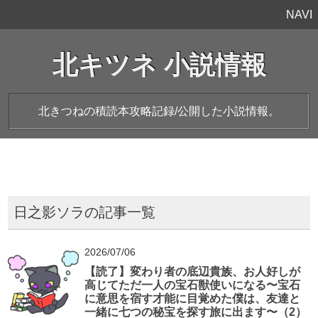
NAVI
北キツネ 小説情報
北きつねの積読本攻略記録/公開した小説情報。
日之影ソラの記事一覧
2026/07/06
【読了】変わり者の底辺貴族、お人好しが
高じてただ一人の宝石獣使いになる〜宝石
に意思を宿す才能に目覚めた僕は、友達と
一緒に七つの秘宝を探す旅に出ます〜（2）