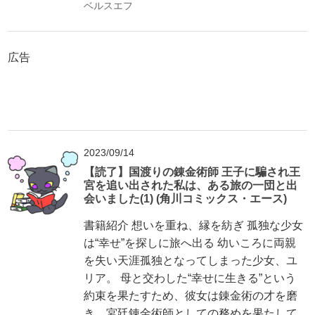
ベルスエフ
広告
2023/09/14
【読了】国渡りの錬金術師 王子に騙され王
宮を追い出された私は、ある旅の一団と出
会いました(1) (角川コミックス・エース)
書籍紹介 想いを重ね、縁を紡ぎ 孤独な少女
は“幸せ”を探しに旅へ出る 幼いころに両親
を失い天涯孤独となってしまった少女、ユ
リア。 母と交わした“幸せに生きる”という
約束を果たすため、彼女は錬金術の才を磨
き、宮廷錬金術師としての務めを果たして