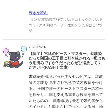
続きを読む
マンガ
積読/読了/予定
ガルドコミックス
ガルド
コミックス
匈歌ハトリ
日之影ソラ
たかはしツツ
ジ
2023/09/16
【読了】宮廷のビーストマスター、幼馴染
だった隣国の王子様に引き抜かれる ~私はも
う用済みですか? だったらぜひ追放してく
ださい!~(PASH！文庫)
書籍紹介 孤児だった少女セルビアは、調教
師の才能を 見出され宮廷で英才教育を受け
る。 王国で唯一のビーストマスターの称号
を授かり、 国を支える重要な役割を担って
いたものの、 職場環境は最悪で婚約者から
のイヤミにも悩まされていた。 ある日、婚