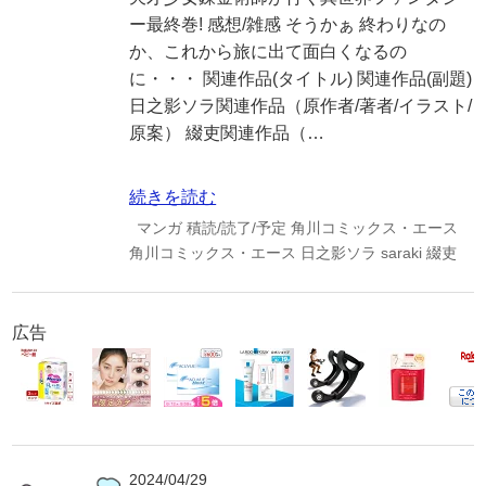
ー最終巻! 感想/雑感 そうかぁ 終わりなの
か、これから旅に出て面白くなるの
に・・・ 関連作品(タイトル) 関連作品(副題)
日之影ソラ関連作品（原作者/著者/イラスト/
原案） 綴吏関連作品（…
続きを読む
マンガ
積読/読了/予定
角川コミックス・エース
角川コミックス・エース
日之影ソラ
saraki
綴吏
広告
2024/04/29