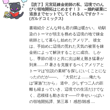
【読了】元宮廷錬金術師の私、辺境でのん
びり領地開拓はじめます！ 3 ～婚約破棄に
追放までセットでしてくれるんですか？～
(ガルドコミックス)
書籍紹介 どんな時も君の隣は暖かい。 幼馴
染のトーマが領主を務める辺境の地で錬金
術師として暮らし始めたアメリア。 彼女
は、手始めに辺境の荒れた天気の被害を錬
金術によって解決することに成功。 しか
し、季節の巡りと共に次は耐え難き猛暑が
到来……!? 暑さを克服するべくアメリアと
トーマは“伝説の素材”を探しにいくことにな
ったのだが――。 「大切だよ……俺たち
は“家族”だから」 道中、少しずつ二人の距
離も縮まっていき、辺境での生活だけでな
く、恋模様も動き出す――!? 幸せいっぱい
の領地開拓譚、第三幕！ 感想/雑感 …