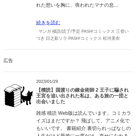
れた想いを胸に、喪われたマナの息…
続きを読む
マンガ
積読/読了/予定
PASH!コミックス
三登い
つき
日之影ソラ
PASH!コミックス
松河美衣
広告
2023/01/29
【積読】国渡りの錬金術師 2 王子に騙され
王宮を追い出された私は、ある旅の一団と
出会いました
雑感 積読 Web版は読んでいます。コミカラ
イズはまだですか？ 飛ばして、アニメ化で
もいいです。 書籍紹介 裏切られっぱなしの
人生だけど最後に一度だけ、幸せになれる