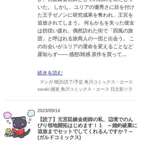
いた。 しかし、ユリアの優秀さに目を付け
た王子ゼノンに研究成果を奪われ、王宮を
追放されてしまう。 何もかもを失った彼女
は彷徨い疲れ、偶然訪れた街で「四風の旅
団」と呼ばれる旅商人の一団と出会う。 こ
の出会いがユリアの運命を変えることなど
露知らず―― 感想/雑感 原作を買って…
続きを読む
マンガ
積読/読了/予定
角川コミックス・エース
saraki
綴吏
角川コミックス・エース
日之影ソラ
2023/09/14
【読了】元宮廷錬金術師の私、辺境でのん
びり領地開拓はじめます！ 1 ～婚約破棄に
追放までセットでしてくれるんですか？～
(ガルドコミックス)