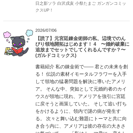
日之影ソラ
白沢戌亥
小祭たまご
ガンガンコミッ
クスUP！
2026/07/06
【読了】元宮廷錬金術師の私、辺境でのん
びり領地開拓はじめます！ 4 〜婚約破棄に
追放までセットでしてくれるんですか？〜
(ガルドコミックス)
書籍紹介 私の錬金術で―― 君との未来を創
る！ 伝説の素材イモータルフラワーを入手
して領地の猛暑問題を解決に導いたアメリ
ア。 そんな中、突如として元婚約者のカイ
ウスが領地に現れ、アメリアを強引に宮廷
に戻そうと画策していた。 そして追い打ち
をかけるように、領内で謎の病が発生す
る。 次々と舞い込む難題にトーマと共に向
き合う内に、アメリアは彼の存在の大きさ