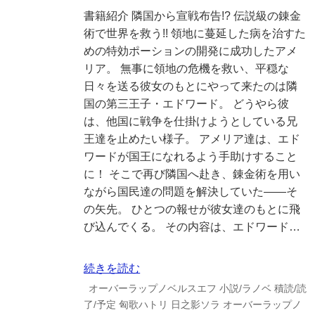
書籍紹介 隣国から宣戦布告!? 伝説級の錬金
術で世界を救う!! 領地に蔓延した病を治すた
めの特効ポーションの開発に成功したアメ
リア。 無事に領地の危機を救い、平穏な
日々を送る彼女のもとにやって来たのは隣
国の第三王子・エドワード。 どうやら彼
は、他国に戦争を仕掛けようとしている兄
王達を止めたい様子。 アメリア達は、エド
ワードが国王になれるよう手助けすること
に！ そこで再び隣国へ赴き、錬金術を用い
ながら国民達の問題を解決していた――そ
の矢先。 ひとつの報せが彼女達のもとに飛
び込んでくる。 その内容は、エドワード…
続きを読む
オーバーラップノベルスエフ
小説/ラノベ
積読/読
了/予定
匈歌ハトリ
日之影ソラ
オーバーラップノ