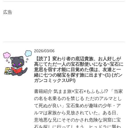
広告
2026/03/06
【読了】変わり者の底辺貴族、お人好しが
高じてただ一人の宝石獣使いになる~宝石に
意思を宿す才能に目覚めた僕は、友達と一
緒に七つの秘宝を探す旅に出ます~(1) (ガン
ガンコミックスUP!)
書籍紹介 気まま旅×宝石×もふもふ!? 「当家
の名を名乗るのを禁じる ただのアルマとし
て死ぬが良い」宝石集めが趣味の少年・ア
ルマは家族から見放されていた。ある日、
意地悪な兄にそそのかされ危険な洞窟に宝
石を探しに行ってしまう。ヒュドラに襲わ