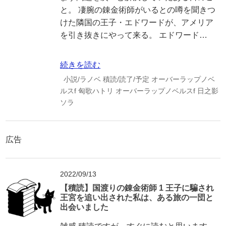
と。 凄腕の錬金術師がいるとの噂を聞きつ
けた隣国の王子・エドワードが、アメリア
を引き抜きにやって来る。 エドワード…
続きを読む
小説/ラノベ
積読/読了/予定
オーバーラップノベ
ルスf
匈歌ハトリ
オーバーラップノベルスf
日之影
ソラ
広告
2022/09/13
【積読】国渡りの錬金術師 1 王子に騙され
王宮を追い出された私は、ある旅の一団と
出会いました