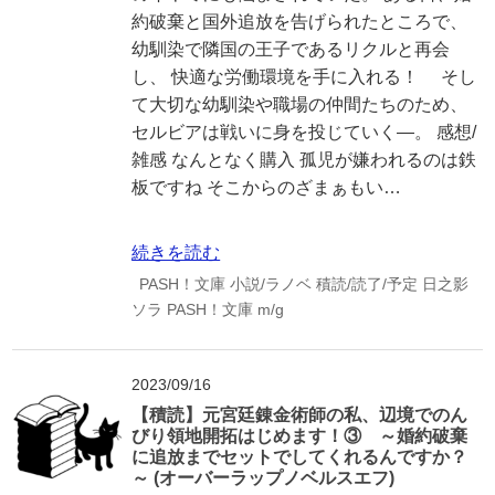
約破棄と国外追放を告げられたところで、
幼馴染で隣国の王子であるリクルと再会
し、 快適な労働環境を手に入れる！ そし
て大切な幼馴染や職場の仲間たちのため、
セルビアは戦いに身を投じていく—。 感想/
雑感 なんとなく購入 孤児が嫌われるのは鉄
板ですね そこからのざまぁもい…
続きを読む
PASH！文庫
小説/ラノベ
積読/読了/予定
日之影
ソラ
PASH！文庫
m/g
2023/09/16
【積読】元宮廷錬金術師の私、辺境でのん
びり領地開拓はじめます！③ ～婚約破棄
に追放までセットでしてくれるんですか？
～ (オーバーラップノベルスエフ)