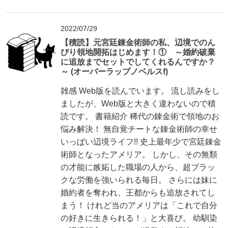
2022/07/29
【積読】元宮廷錬金術師の私、辺境でのん
びり領地開拓はじめます！① ～婚約破棄
に追放までセットでしてくれるんですか？
～ (オーバーラップノベルスf)
雑感 Web版を読んでいます。 流し読みをし
ましたが、Web版と大きく違わないので積
読です。 書籍紹介 稀代の錬金術で領地のお
悩み解決！ 無自覚チートな錬金術師の幸せ
いっぱい辺境ライフ!! 史上最年少で宮廷錬金
術師となったアメリア。 しかし、その無類
の才能に嫉妬した職場の人から、超ブラッ
クな労働を強いられる毎日。 さらには妹に
婚約者を奪われ、王都からも追放されてし
まう！ けれど当のアメリアは「これで自分
の好きに生きられる！」と大喜び。 幼馴染