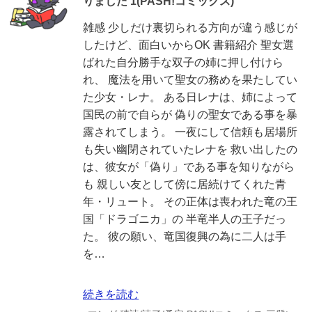
りました 1(PASH!コミックス)
雑感 少しだけ裏切られる方向が違う感じが
したけど、面白いからOK 書籍紹介 聖女選
ばれた自分勝手な双子の姉に押し付けら
れ、 魔法を用いて聖女の務めを果たしてい
た少女・レナ。 ある日レナは、姉によって
国民の前で自らが 偽りの聖女である事を暴
露されてしまう。 一夜にして信頼も居場所
も失い幽閉されていたレナを 救い出したの
は、彼女が「偽り」である事を知りながら
も 親しい友として傍に居続けてくれた青
年・リュート。 その正体は喪われた竜の王
国「ドラゴニカ」の 半竜半人の王子だっ
た。 彼の願い、竜国復興の為に二人は手
を…
続きを読む