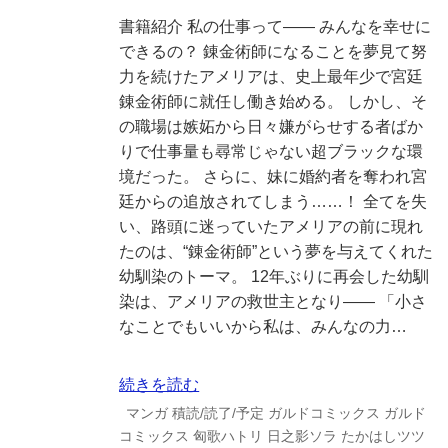
書籍紹介 私の仕事って―― みんなを幸せに
できるの？ 錬金術師になることを夢見て努
力を続けたアメリアは、史上最年少で宮廷
錬金術師に就任し働き始める。 しかし、そ
の職場は嫉妬から日々嫌がらせする者ばか
りで仕事量も尋常じゃない超ブラックな環
境だった。 さらに、妹に婚約者を奪われ宮
廷からの追放されてしまう……！ 全てを失
い、路頭に迷っていたアメリアの前に現れ
たのは、“錬金術師”という夢を与えてくれた
幼馴染のトーマ。 12年ぶりに再会した幼馴
染は、アメリアの救世主となり―― 「小さ
なことでもいいから私は、みんなの力…
続きを読む
マンガ
積読/読了/予定
ガルドコミックス
ガルド
コミックス
匈歌ハトリ
日之影ソラ
たかはしツツ