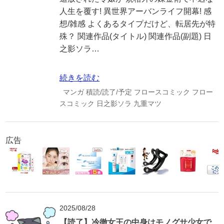
人生を覆す! 異世界アーバンライフ開幕! 感
想/雑感 よくあるタイプだけど、転居先が特
殊？ 関連作品(タイトル) 関連作品(副題) 日
之影ソラ…
続きを読む
マンガ
積読/読了/予定
フロースコミック
フロー
スコミック
日之影ソラ
九重マツ
広告
2025/08/28
【読了】冷徹女王の中身はモノグサ少女で