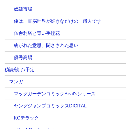
奴隷市場
俺は、電脳世界が好きなだけの一般人です
仏舎利塔と青い手毬花
紡がれた意思、閉ざされた思い
優秀高場
積読/読了/予定
マンガ
マッグガーデンコミックBeat'sシリーズ
ヤングジャンプコミックスDIGITAL
KCデラック