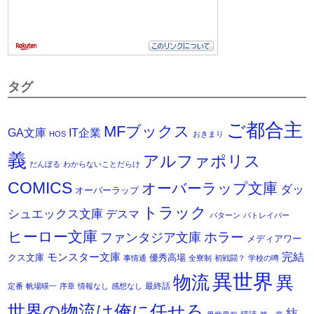
タグ
ご都合主
MFブックス
IT企業
GA文庫
HOS
おきまり
義
アルファポリス
だんぼる
わからないことだらけ
COMICS
オーバーラップ文庫
ダッ
オーバーラップ
トラック
シュエックス文庫
デスマ
パターン
パトレイバー
ヒーロー文庫
ホラー
ファンタジア文庫
メディアワー
モンスター文庫
完結
クス文庫
優秀高場
事情通
全寮制
初戦闘？
学校の噂
異世界
物流
異
最終話
定番
帆場暎一
序章
情報なし
感想なし
世界の物流は俺に任せろ
紡