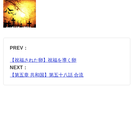
PREV：
【祝福された卵】祝福を導く卵
NEXT：
【第五章 共和国】第五十八話 合流