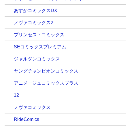
あすかコミックスDX
ノヴァコミックス2
プリンセス・コミックス
SEコミックスプレミアム
ジャルダンコミックス
ヤングチャンピオンコミックス
アニメージュコミックスプラス
12
ノヴァコミックス
RideComics