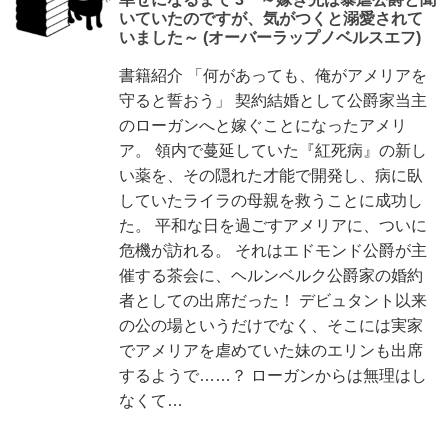
いていたのですが、気がつくと溺愛されて
いました～ (オーバーラップノベルスエフ)
書籍紹介 「何があっても、俺がアメリアを
守ると誓おう」 契約結婚として公爵家当主
のローガンへと嫁ぐことになったアメリ
ア。 領内で蔓延していた『紅死病』の新し
い薬を、その隠れた才能で開発し、病に臥
していたライラの母親を救うことに成功し
た。 平和な日を過ごすアメリアに、ついに
危機が訪れる。 それはエドモンド公爵が主
催する茶会に、ヘルンベルク公爵家の婚約
者としての出席だった！ デビュタント以来
の公の場というだけでなく、そこには実家
でアメリアを虐めていた妹のエリンも出席
するようで……？ ローガンからは無理はし
なくて…