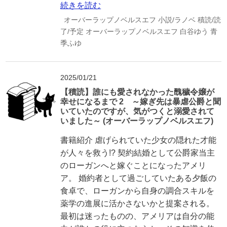
続きを読む
オーバーラップノベルスエフ
小説/ラノベ
積読/読
了/予定
オーバーラップノベルスエフ
白谷ゆう
青
季ふゆ
2025/01/21
【積読】誰にも愛されなかった醜穢令嬢が
幸せになるまで 2 ～嫁ぎ先は暴虐公爵と聞
いていたのですが、気がつくと溺愛されて
いました～ (オーバーラップノベルスエフ)
書籍紹介 虐げられていた少女の隠れた才能
が人々を救う!? 契約結婚として公爵家当主
のローガンへと嫁ぐことになったアメリ
ア。 婚約者として過ごしていたある夕飯の
食卓で、ローガンから自身の調合スキルを
薬学の進展に活かさないかと提案される。
最初は迷ったものの、アメリアは自分の能