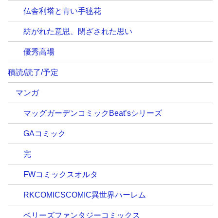
仏舎利塔と青い手毬花
紡がれた意思、閉ざされた思い
優秀高場
積読/読了/予定
マンガ
マッグガーデンコミックBeat’sシリーズ
GAコミック
完
FWコミックスオルタ
RKCOMICSCOMIC異世界ハーレム
ベリーズファンタジーコミックス