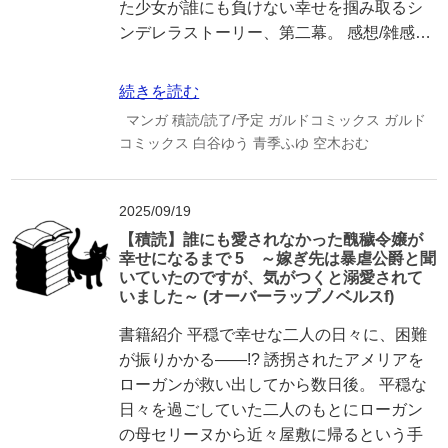
た少女が誰にも負けない幸せを掴み取るシ
ンデレラストーリー、第二幕。 感想/雑感…
続きを読む
マンガ
積読/読了/予定
ガルドコミックス
ガルド
コミックス
白谷ゆう
青季ふゆ
空木おむ
2025/09/19
【積読】誰にも愛されなかった醜穢令嬢が
幸せになるまで 5 ～嫁ぎ先は暴虐公爵と聞
いていたのですが、気がつくと溺愛されて
いました～ (オーバーラップノベルスf)
書籍紹介 平穏で幸せな二人の日々に、困難
が振りかかる――!? 誘拐されたアメリアを
ローガンが救い出してから数日後。 平穏な
日々を過ごしていた二人のもとにローガン
の母セリーヌから近々屋敷に帰るという手