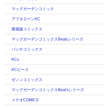
マッグガーデンコミック
アフタヌーンKC
愛蔵版コミックス
マッグガーデンコミックスBeatsシリーズ
バンチコミックス
KCx
KCピース
ゼノンコミックス
マッグガーデンコミックスBeat'sシリーズ
メテオCOMICS