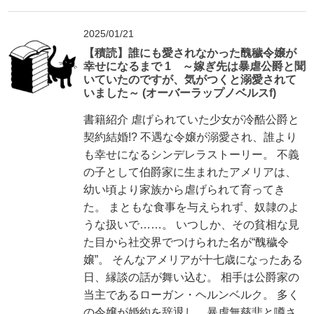
2025/01/21
【積読】誰にも愛されなかった醜穢令嬢が
幸せになるまで 1 ～嫁ぎ先は暴虐公爵と聞
いていたのですが、気がつくと溺愛されて
いました～ (オーバーラップノベルスf)
書籍紹介 虐げられていた少女が冷酷公爵と
契約結婚!? 不遇な令嬢が溺愛され、誰より
も幸せになるシンデレラストーリー。 不義
の子として伯爵家に生まれたアメリアは、
幼い頃より家族から虐げられて育ってき
た。 まともな食事を与えられず、奴隷のよ
うな扱いで……。 いつしか、その貧相な見
た目から社交界でつけられた名が“醜穢令
嬢”。 そんなアメリアが十七歳になったある
日、縁談の話が舞い込む。 相手は公爵家の
当主であるローガン・ヘルンベルク。 多く
の令嬢が婚約を辞退し、暴虐無慈悲と噂さ