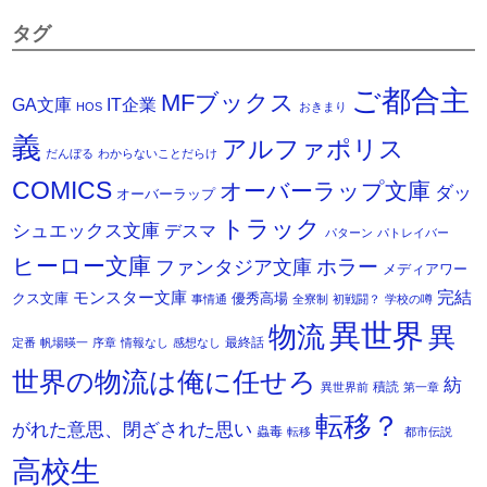
タグ
ご都合主
MFブックス
IT企業
GA文庫
HOS
おきまり
義
アルファポリス
だんぼる
わからないことだらけ
COMICS
オーバーラップ文庫
ダッ
オーバーラップ
トラック
シュエックス文庫
デスマ
パターン
パトレイバー
ヒーロー文庫
ホラー
ファンタジア文庫
メディアワー
モンスター文庫
完結
クス文庫
優秀高場
事情通
全寮制
初戦闘？
学校の噂
異世界
物流
異
最終話
定番
帆場暎一
序章
情報なし
感想なし
世界の物流は俺に任せろ
紡
積読
異世界前
第一章
転移？
がれた意思、閉ざされた思い
蟲毒
転移
都市伝説
高校生