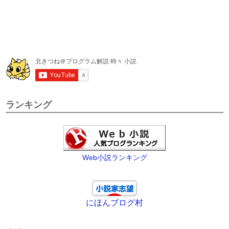
ランキング
Web小説ランキング
にほんブログ村