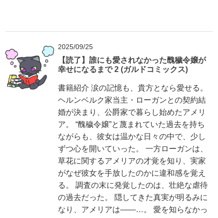
2025/09/25
【読了】誰にも愛されなかった醜穢令嬢が
幸せになるまで 2 (ガルドコミックス)
書籍紹介 涙の記憶も、貴方となら愛せる。
ヘルンベルク家当主・ローガンとの契約結
婚が決まり、公爵家で暮らし始めたアメリ
ア。 “醜穢令嬢”と蔑まれていた過去を持ち
ながらも、彼女は温かな日々の中で、少し
ずつ心を開いていった。 一方ローガンは、
草花に関するアメリアの才覚を知り、実家
がなぜ彼女を手放したのかに違和感を覚え
る。 調査の末に発覚したのは、壮絶な虐待
の過去だった。 隠してきた真実が明るみに
なり、アメリアは――…。 愛を知らなかっ