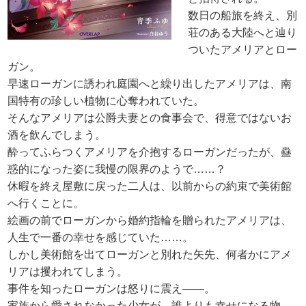
数日の船旅を終え、別
荘のある大陸へと辿り
ついたアメリアとロー
ガン。
早速ローガンに誘われ庭園へと繰り出したアメリアは、南
国特有の珍しい植物に心奪われていた。
そんなアメリアは公爵夫妻との食事会で、得意ではないお
酒を飲んでしまう。
酔ってふらつくアメリアを介抱するローガンだったが、蠱
惑的になった姿に我慢の限界のようで……？
休暇を終え屋敷に戻った二人は、以前からの約束で美術館
へ行くことに。
絵画の前でローガンから婚約指輪を贈られたアメリアは、
人生で一番の幸せを感じていた……。
しかし美術館を出てローガンと別れた矢先、何者かにアメ
リアは攫われてしまう。
事件を知ったローガンは怒りに震え――。
家族から愛されなかった少女が、誰よりも幸せになる物