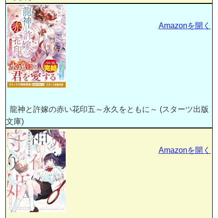
Amazonを開く
龍神と許嫁の赤い花印五～永久をともに～ (スターツ出版
文庫)
Amazonを開く