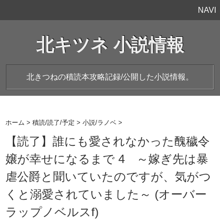
NAVI
北キツネ 小説情報
北きつねの積読本攻略記録/公開した小説情報。
ホーム
>
積読/読了/予定
>
小説/ラノベ
>
【読了】誰にも愛されなかった醜穢令
嬢が幸せになるまで 4 ～嫁ぎ先は暴
虐公爵と聞いていたのですが、気がつ
くと溺愛されていました～ (オーバー
ラップノベルスf)