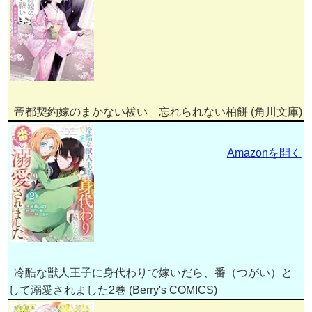
帝都契約嫁のまかない祓い 忘れられない柏餅 (角川文庫)
Amazonを開く
冷酷な獣人王子に身代わりで嫁いだら、番（つがい）と
して溺愛されました2巻 (Berry's COMICS)