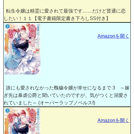
転生令嬢は精霊に愛されて最強です……だけど普通に恋
したい！１１【電子書籍限定書き下ろしSS付き】
Amazonを開く
誰にも愛されなかった醜穢令嬢が幸せになるまで 3 ～嫁
ぎ先は暴虐公爵と聞いていたのですが、気がつくと溺愛さ
れていました～ (オーバーラップノベルスf)
Amazonを開く