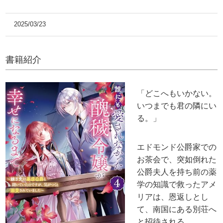
2025/03/23
書籍紹介
「どこへもいかない。
いつまでも君の隣にい
る。」
エドモンド公爵家での
お茶会で、突如倒れた
公爵夫人を持ち前の薬
学の知識で救ったアメ
リアは、恩返しとし
て、南国にある別荘へ
と招待される。