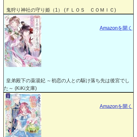
鬼狩り神社の守り姫（1） (ＦＬＯＳ ＣＯＭＩＣ)
Amazonを開く
皇弟殿下の薬湯妃 ～初恋の人との駆け落ち先は後宮でし
た～ (KiKi文庫)
Amazonを開く