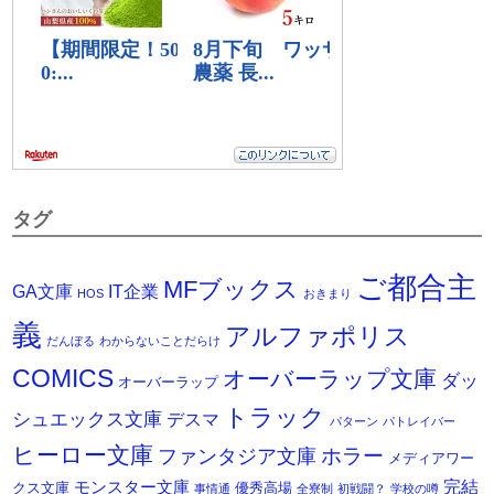
タグ
ご都合主
MFブックス
IT企業
GA文庫
HOS
おきまり
義
アルファポリス
だんぼる
わからないことだらけ
COMICS
オーバーラップ文庫
ダッ
オーバーラップ
トラック
シュエックス文庫
デスマ
パターン
パトレイバー
ヒーロー文庫
ホラー
ファンタジア文庫
メディアワー
モンスター文庫
完結
クス文庫
優秀高場
事情通
全寮制
初戦闘？
学校の噂