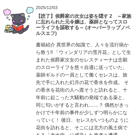
2025/12/03
【読了】侯爵家の次女は姿を隠す 2 ～家族
に忘れられた元令嬢は、薬師となってスロ
ーライフを謳歌する～ (オーバーラップノベ
ルスエフ)
書籍紹介 異世界の知識で、人々を流行病か
ら救う!! 「ウィンダリアの雪月花」として生
まれた侯爵家次女のセレスティーナは念願
のスローライフを悠々自適に送っていた。
薬師ギルドの一員として働くセレスは、旅
先で手に入れた幻月の花で香水を作成。 そ
の香水を花街の人へ渡そうと訪れると、十
年前に起こった大騒動の発端である薬と、
同じ匂いがすると言われ……？ 偶然がきっ
かけで十年前の事件が少しずつ明らかにな
っていく！ 後日、セレスがいつものように
花街を訪れると、そこには北方の風土病で