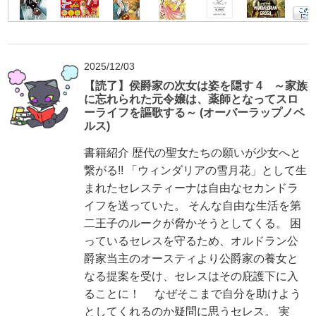
2025/12/03
【読了】侯爵家の次女は姿を隠す 4 ～家族
に忘れられた元令嬢は、薬師となってスロ
ーライフを謳歌する～ (オーバーラップノベ
ルス)
書籍紹介 歴代の聖女たちの願いが少女へと
繋がる!! 「ウィンダリアの雪月花」として生
まれたセレスティーナは自由なセカンドラ
イフを送っていた。 そんな自由な生活を第
二王子のルークが脅かそうとしてくる。 困
っているセレスを守るため、オルドラン公
爵家当主のオースティより公爵家の養女と
なる提案を受け、セレスはその庇護下に入
ることに！ なぜそこまで自分を助けよう
としてくれるのか疑問に思うセレス。 実