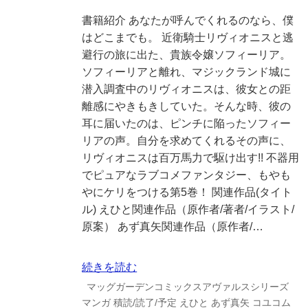
書籍紹介 あなたが呼んでくれるのなら、僕
はどこまでも。 近衛騎士リヴィオニスと逃
避行の旅に出た、貴族令嬢ソフィーリア。
ソフィーリアと離れ、マジックランド城に
潜入調査中のリヴィオニスは、彼女との距
離感にやきもきしていた。そんな時、彼の
耳に届いたのは、ピンチに陥ったソフィー
リアの声。自分を求めてくれるその声に、
リヴィオニスは百万馬力で駆け出す!! 不器用
でピュアなラブコメファンタジー、もやも
やにケリをつける第5巻！ 関連作品(タイト
ル) えひと関連作品（原作者/著者/イラスト/
原案） あず真矢関連作品（原作者/…
続きを読む
マッグガーデンコミックスアヴァルスシリーズ
マンガ
積読/読了/予定
えひと
あず真矢
コユコム