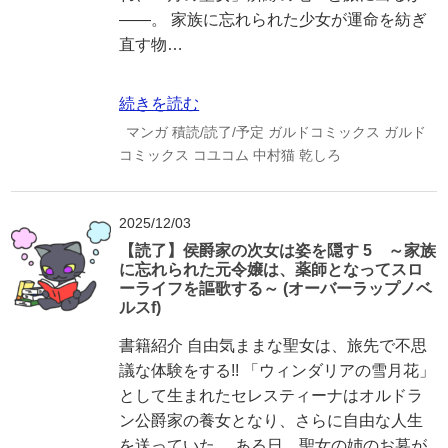
――。 家族に忘れられた少女が運命を紡ぎ
直す物…
続きを読む
マンガ
積読/読了/予定
ガルドコミックス
ガルド
コミックス
コユコム
中村猫
乾しろ
2025/12/03
【読了】侯爵家の次女は姿を隠す 5 ～家族
に忘れられた元令嬢は、薬師となってスロ
ーライフを謳歌する～ (オーバーラップノベ
ルスf)
書籍紹介 自由気ままな聖女は、旅先で不思
議な体験をする!! 「ウィンダリアの雪月花」
として生まれたセレスティーナはオルドラ
ン公爵家の養女となり、さらに自由な人生
を送っていた。 ある日、聖女の姉のお墓が