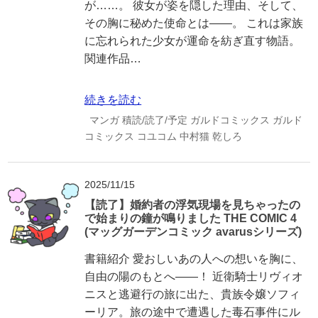
が……。 彼女が姿を隠した理由、そして、
その胸に秘めた使命とは――。 これは家族
に忘れられた少女が運命を紡ぎ直す物語。
関連作品…
続きを読む
マンガ
積読/読了/予定
ガルドコミックス
ガルド
コミックス
コユコム
中村猫
乾しろ
2025/11/15
【読了】婚約者の浮気現場を見ちゃったの
で始まりの鐘が鳴りました THE COMIC 4
(マッグガーデンコミック avarusシリーズ)
書籍紹介 愛おしいあの人への想いを胸に、
自由の陽のもとへ――！ 近衛騎士リヴィオ
ニスと逃避行の旅に出た、貴族令嬢ソフィ
ーリア。旅の途中で遭遇した毒石事件にル