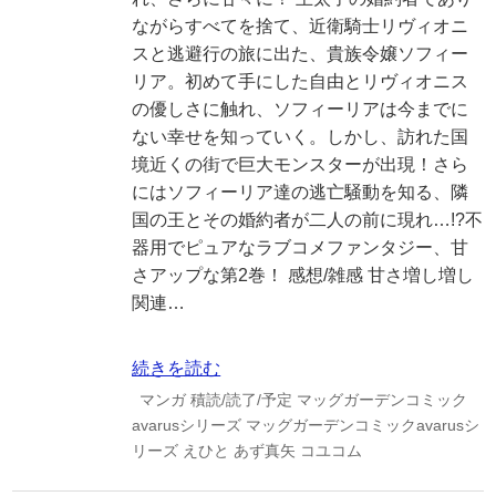
ながらすべてを捨て、近衛騎士リヴィオニ
スと逃避行の旅に出た、貴族令嬢ソフィー
リア。初めて手にした自由とリヴィオニス
の優しさに触れ、ソフィーリアは今までに
ない幸せを知っていく。しかし、訪れた国
境近くの街で巨大モンスターが出現！さら
にはソフィーリア達の逃亡騒動を知る、隣
国の王とその婚約者が二人の前に現れ…!?不
器用でピュアなラブコメファンタジー、甘
さアップな第2巻！ 感想/雑感 甘さ増し増し
関連…
続きを読む
マンガ
積読/読了/予定
マッグガーデンコミック
avarusシリーズ
マッグガーデンコミックavarusシ
リーズ
えひと
あず真矢
コユコム