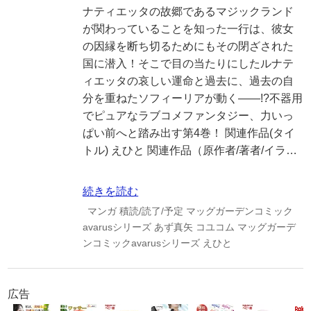
ナティエッタの故郷であるマジックランド
が関わっていることを知った一行は、彼女
の因縁を断ち切るためにもその閉ざされた
国に潜入！そこで目の当たりにしたルナテ
ィエッタの哀しい運命と過去に、過去の自
分を重ねたソフィーリアが動く――!?不器用
でピュアなラブコメファンタジー、力いっ
ぱい前へと踏み出す第4巻！ 関連作品(タイ
トル) えひと 関連作品（原作者/著者/イラ…
続きを読む
マンガ
積読/読了/予定
マッグガーデンコミック
avarusシリーズ
あず真矢
コユコム
マッグガーデ
ンコミックavarusシリーズ
えひと
広告