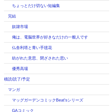
ちょっとだけ切ない短編集
完結
奴隷市場
俺は、電脳世界が好きなだけの一般人です
仏舎利塔と青い手毬花
紡がれた意思、閉ざされた思い
優秀高場
積読/読了/予定
マンガ
マッグガーデンコミックBeat’sシリーズ
GAコミック