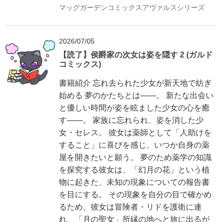
マッグガーデンコミックスアヴァルスシリーズ
2026/07/05
【読了】侯爵家の次女は姿を隠す 2 (ガルド
コミックス)
書籍紹介 忘れ去られた少女が新天地で紡ぎ
始める 夢のかたちとは――。 新たな出会い
と優しい時間が姿を眩ました少女の心を癒
す――。 家族に忘れられ、姿を消した少
女・セレス。 彼女は薬師として「人助けを
すること」に喜びを感じ、いつか自身の薬
屋を開きたいと願う。 夢のため薬学の知識
を探究する彼女は、「幻月の花」という植
物に起きた、未知の現象についての報告書
を目にする。 その現象を自分の目で確かめ
るため、彼女は冒険者・リドを護衛に連
れ、「月の聖女」所縁の地へと旅に出るが