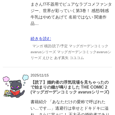
まさん!?不器用でピュアなラブコメファンタ
ジー、世界が彩っていく第3巻！ 感想/雑感
牛乳はやめてあげて 名前ではない 関連作
品…
続きを読む
マンガ
積読/読了/予定
マッグガーデンコミック
avarusシリーズ
マッグガーデンコミックavarusシ
リーズ
えひと
あず真矢
コユコム
2025/11/15
【読了】婚約者の浮気現場を見ちゃったの
で始まりの鐘が鳴りました THE COMIC 2
(マッグガーデンコミック avarusシリーズ)
書籍紹介 「あなただけの愛称で呼ばれた
い…です…」逃避行は幸せとドキドキに溢
れ、さらに甘々に！ 王太子の婚約者であり