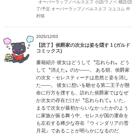
オーバーラップノベルスエフ
小説/ラノベ
積読/読
了/予定
オーバーラップノベルスエフ
コユコム
中
村猫
2025/12/03
【読了】侯爵家の次女は姿を隠す 1 (ガルド
コミックス)
書籍紹介 彼女はどうして〝忘れられ〟どう
して〝消えた〟のか――。 ある朝、侯爵家
の次女・セレスティーナは忽然と姿を消し
た――。 彼女に想いを馳せる第二王子が懸
命に行方を捜すも、訪れた侯爵家ではなぜ
か次女の存在だけが〝忘れられて〟いた。
まるで次女が最初からいなかったかのよう
に家族が振る舞う中、セレスが国の運命を
も左右する稀少な存在『ウィンダリアの雪
月花』であることが明らかになるのだ