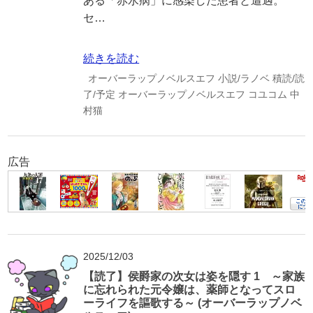
ある「赤水病」に感染した患者と遭遇。
セ…
続きを読む
オーバーラップノベルスエフ
小説/ラノベ
積読/読
了/予定
オーバーラップノベルスエフ
コユコム
中
村猫
広告
2025/12/03
【読了】侯爵家の次女は姿を隠す 1 ～家族
に忘れられた元令嬢は、薬師となってスロ
ーライフを謳歌する～ (オーバーラップノベ