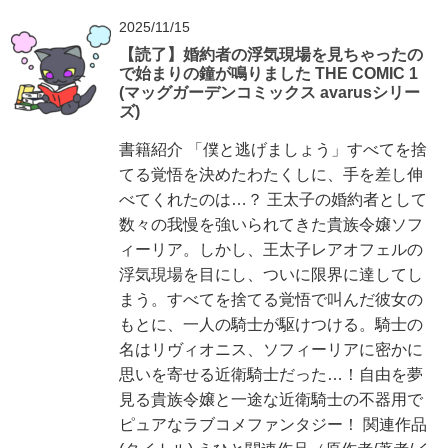
2025/11/15
【読了】婚約者の浮気現場を見ちゃったの
で始まりの鐘が鳴りました THE COMIC 1
(マッグガーデンコミックス avarusシリー
ズ)
書籍紹介 「僕と逃げましょう」すべてを捨
てる覚悟を決めたわたくしに、手を差し伸
べてくれたのは…？ 王太子の婚約者として
数々の我慢を強いられてきた貴族令嬢ソフ
ィーリア。しかし、王太子レアオフェルの
浮気現場を目にし、ついに限界に達してし
まう。すべてを捨てる覚悟で叫んだ彼女の
もとに、一人の騎士が駆けつける。騎士の
名はリヴィオニス、ソフィーリアに密かに
思いを寄せる近衛騎士だった…！自由を夢
見る貴族令嬢と一途な近衛騎士の不器用で
ピュアなラブコメファンタジー！ 関連作品