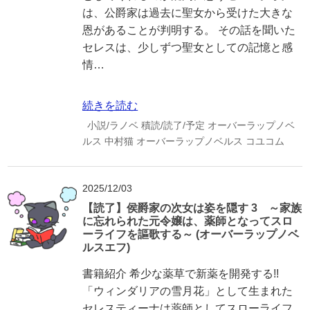
は、公爵家は過去に聖女から受けた大きな
恩があることが判明する。 その話を聞いた
セレスは、少しずつ聖女としての記憶と感
情…
続きを読む
小説/ラノベ
積読/読了/予定
オーバーラップノベ
ルス
中村猫
オーバーラップノベルス
コユコム
2025/12/03
【読了】侯爵家の次女は姿を隠す 3 ～家族
に忘れられた元令嬢は、薬師となってスロ
ーライフを謳歌する～ (オーバーラップノベ
ルスエフ)
書籍紹介 希少な薬草で新薬を開発する!!
「ウィンダリアの雪月花」として生まれた
セレスティーナは薬師としてスローライフ