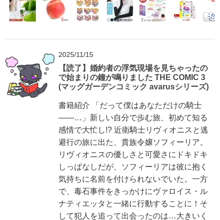
2025/11/15
【読了】婚約者の浮気現場を見ちゃったの
で始まりの鐘が鳴りました THE COMIC 3
(マッグガーデンコミック avarusシリーズ)
書籍紹介 「だって僕はあなただけの騎士
――…」新しい自分で歩む旅、初めて知る
感情で大忙し!? 近衛騎士リヴィオニスと逃
避行の旅に出た、貴族令嬢ソフィーリア。
リヴィオニスの優しさと可愛さにドキドキ
しっぱなしだが、ソフィーリアは彼に抱く
気持ちに名前を付けられないでいた。一方
で、毒石事件をきっかけにヴァロイス・ル
ナティエッタと一緒に行動することに！そ
して犯人を追って出会ったのは…大きいく