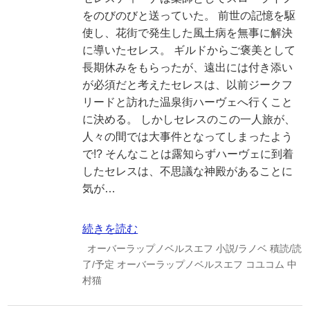
をのびのびと送っていた。 前世の記憶を駆
使し、花街で発生した風土病を無事に解決
に導いたセレス。 ギルドからご褒美として
長期休みをもらったが、遠出には付き添い
が必須だと考えたセレスは、以前ジークフ
リードと訪れた温泉街ハーヴェへ行くこと
に決める。 しかしセレスのこの一人旅が、
人々の間では大事件となってしまったよう
で!? そんなことは露知らずハーヴェに到着
したセレスは、不思議な神殿があることに
気が…
続きを読む
オーバーラップノベルスエフ
小説/ラノベ
積読/読
了/予定
オーバーラップノベルスエフ
コユコム
中
村猫