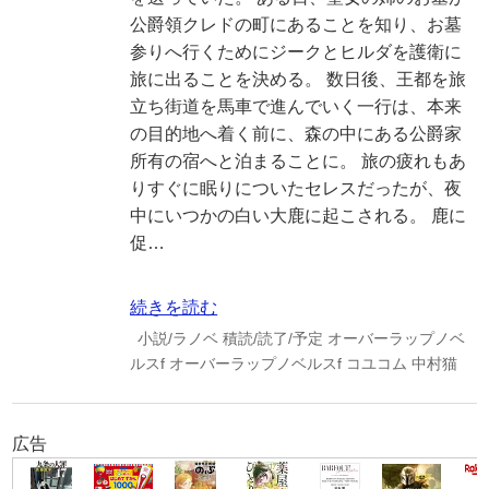
公爵領クレドの町にあることを知り、お墓
参りへ行くためにジークとヒルダを護衛に
旅に出ることを決める。 数日後、王都を旅
立ち街道を馬車で進んでいく一行は、本来
の目的地へ着く前に、森の中にある公爵家
所有の宿へと泊まることに。 旅の疲れもあ
りすぐに眠りについたセレスだったが、夜
中にいつかの白い大鹿に起こされる。 鹿に
促…
続きを読む
小説/ラノベ
積読/読了/予定
オーバーラップノベ
ルスf
オーバーラップノベルスf
コユコム
中村猫
広告