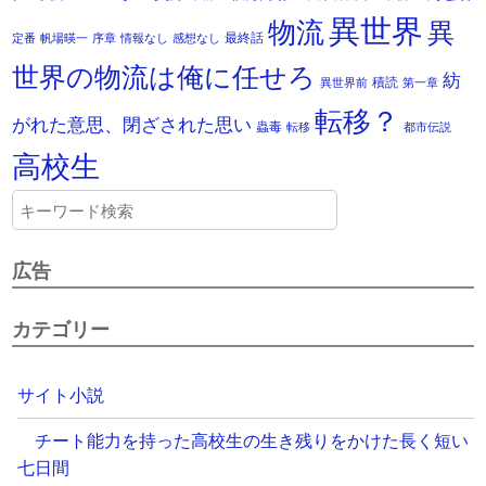
異世界
物流
異
最終話
定番
帆場暎一
序章
情報なし
感想なし
世界の物流は俺に任せろ
紡
積読
異世界前
第一章
転移？
がれた意思、閉ざされた思い
蟲毒
転移
都市伝説
高校生
広告
カテゴリー
サイト小説
チート能力を持った高校生の生き残りをかけた長く短い
七日間