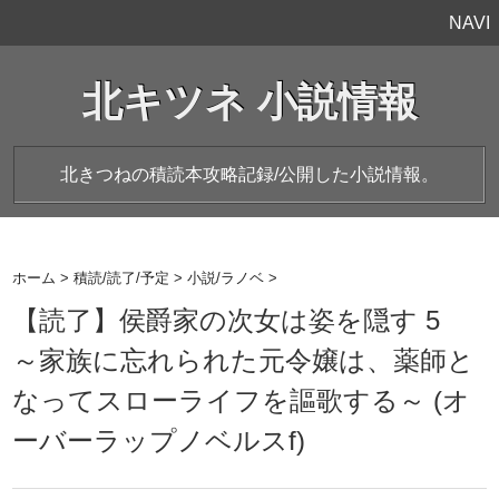
NAVI
北キツネ 小説情報
北きつねの積読本攻略記録/公開した小説情報。
ホーム
>
積読/読了/予定
>
小説/ラノベ
>
【読了】侯爵家の次女は姿を隠す 5
～家族に忘れられた元令嬢は、薬師と
なってスローライフを謳歌する～ (オ
ーバーラップノベルスf)