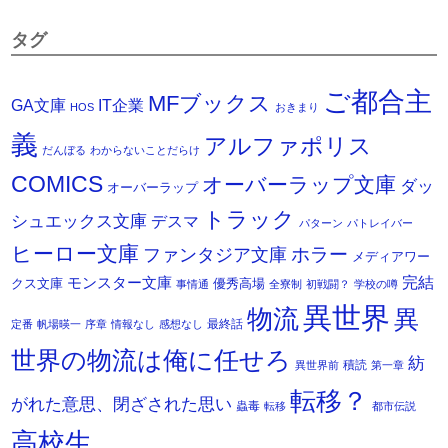
タグ
ご都合主
MFブックス
IT企業
GA文庫
HOS
おきまり
義
アルファポリス
だんぼる
わからないことだらけ
COMICS
オーバーラップ文庫
ダッ
オーバーラップ
トラック
シュエックス文庫
デスマ
パターン
パトレイバー
ヒーロー文庫
ホラー
ファンタジア文庫
メディアワー
モンスター文庫
完結
クス文庫
優秀高場
事情通
全寮制
初戦闘？
学校の噂
異世界
物流
異
最終話
定番
帆場暎一
序章
情報なし
感想なし
世界の物流は俺に任せろ
紡
積読
異世界前
第一章
転移？
がれた意思、閉ざされた思い
蟲毒
転移
都市伝説
高校生