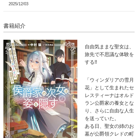
2025/12/03
書籍紹介
自由気ままな聖女は、
旅先で不思議な体験を
する!!
「ウィンダリアの雪月
花」として生まれたセ
レスティーナはオルド
ラン公爵家の養女とな
り、さらに自由な人生
を送っていた。
ある日、聖女の姉のお
墓が公爵領クレドの町