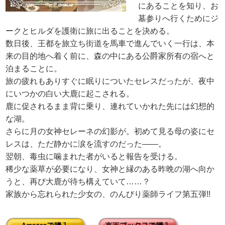
にあることを知り、お
墓参りへ行くためにジ
ークとヒルダを護衛に旅に出ることを決める。
数日後、王都を旅立ち街道を馬車で進んでいく一行は、本
来の目的地へ着く前に、森の中にある公爵家所有の宿へと
泊まることに。
旅の疲れもありすぐに眠りについたセレスだったが、夜中
にいつかの白い大鹿に起こされる。
鹿に促されるまま背に乗り、連れていかれた先には幻想的
な湖。
さらに月の女神セレーネの幻影が。初めて見る母の姿にセ
レスは、ただ静かに涙を流すのだった――。
翌朝、毒虫に噛まれた者がいると報告を受ける。
稀少な薬草が必要になり、女神と縁のある昨晩の湖へ向か
うと、再び大鹿が待ち構えていて……？
家族から忘れられた少女の、のんびり薬師ライフ第五弾!!