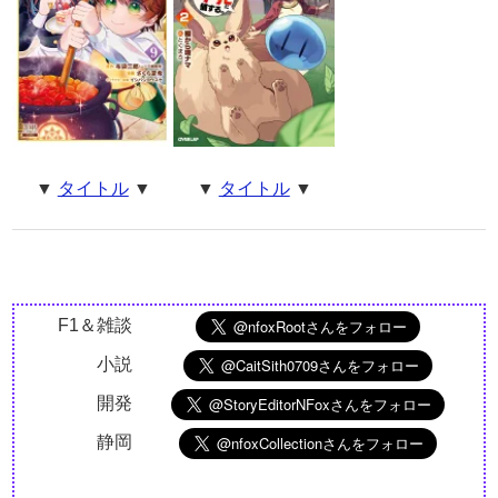
▼
タイトル
▼
▼
タイトル
▼
F1＆雑談
小説
開発
静岡