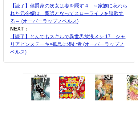
【読了】侯爵家の次女は姿を隠す 4 ～家族に忘れら
れた元令嬢は、薬師となってスローライフを謳歌す
る～ (オーバーラップノベルス)
NEXT：
【読了】とんでもスキルで異世界放浪メシ 17 シャ
リアピンステーキ×孤島に潜む者 (オーバーラップノ
ベルス)