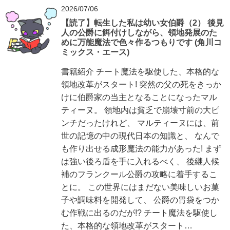
2026/07/06
【読了】転生した私は幼い女伯爵（2） 後見
人の公爵に餌付けしながら、領地発展のた
めに万能魔法で色々作るつもりです (角川コ
ミックス・エース)
書籍紹介 チート魔法を駆使した、本格的な
領地改革がスタート! 突然の父の死をきっか
けに伯爵家の当主となることになったマル
ティーヌ。 領地内は貧乏で崩壊寸前の大ピ
ンチだったけれど、 マルティーヌには、前
世の記憶の中の現代日本の知識と、 なんで
も作り出せる成形魔法の能力があった! まず
は強い後ろ盾を手に入れるべく、 後継人候
補のフランクール公爵の攻略に着手するこ
とに。 この世界にはまだない美味しいお菓
子や調味料を開発して、 公爵の胃袋をつか
む作戦に出るのだが!? チート魔法を駆使し
た、本格的な領地改革がスタート…