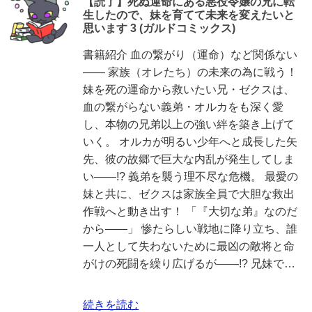
【読了】死ぬ運命にある悪役令嬢の兄に転
生したので、妹を育てて未来を変えたいと
思います 3 (ガルドコミックス)
書籍紹介 血の繋がり（運命）など関係ない
―― 家族（オレたち）の未来の為に戦う！
妹を死の運命から救いたい兄・ゼクスは、
血の繋がらない義弟・オルカをも深く愛
し、本物の兄弟以上の強い絆を築き上げて
いく。 オルカが明るい少年へと成長した矢
先、彼の故郷で巨大な内乱が発生してしま
い――!? 義弟を襲う理不尽な危機。 最愛の
妹と共に、ゼクスは家族全員で大胆な救出
作戦へと動き出す！ 「『大切な弟』なのだ
から――」 惨たらしい戦地に降り立ち、誰
一人として失わないために最凶の敵将と命
がけの死闘を繰り広げるが――!? 兄妹で…
続きを読む