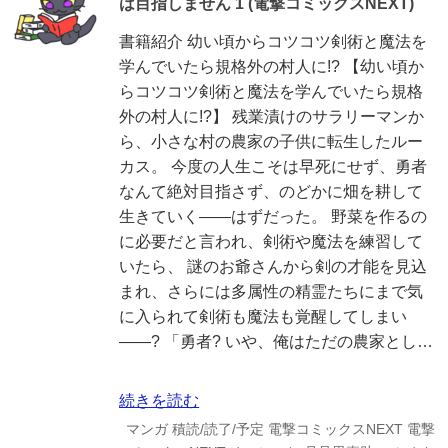
は目指しません 1 (電撃コミックスNEXT)
書籍紹介 幼い頃からコツコツ剣術と魔法を
学んでいたら規格外の村人に!? 【幼い頃か
らコツコツ剣術と魔法を学んでいたら規格
外の村人に!?】 残業漬けのサラリーマンか
ら、小さな村の農家の子供に転生したルー
カス。 今度の人生こそは早死にせず、勇者
なんて絶対目指さず、のどかに畑を耕して
生きていく――はずだった。 野菜を作るの
に必要だと言われ、剣術や魔法を練習して
いたら、 謎のお爺さんから剣の才能を見込
まれ、さらには多属性の精霊たちにまで気
に入られて剣術も魔法も覚醒してしまい
――? 「勇者? いや、俺はただの農家とし…
続きを読む
マンガ
積読/読了/予定
電撃コミックスNEXT
電撃