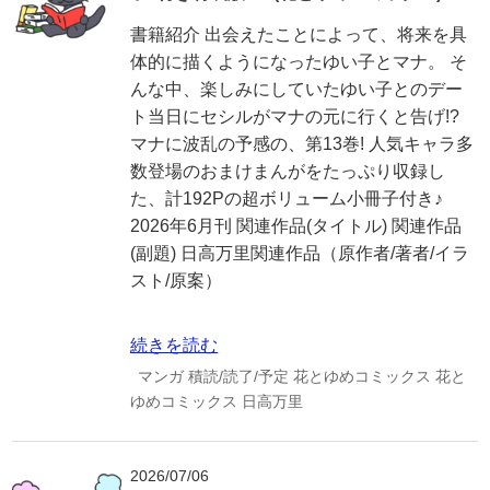
書籍紹介 出会えたことによって、将来を具
体的に描くようになったゆい子とマナ。 そ
んな中、楽しみにしていたゆい子とのデー
ト当日にセシルがマナの元に行くと告げ!?
マナに波乱の予感の、第13巻! 人気キャラ多
数登場のおまけまんがをたっぷり収録し
た、計192Pの超ボリューム小冊子付き♪
2026年6月刊 関連作品(タイトル) 関連作品
(副題) 日高万里関連作品（原作者/著者/イラ
スト/原案）
続きを読む
マンガ
積読/読了/予定
花とゆめコミックス
花と
ゆめコミックス
日高万里
2026/07/06