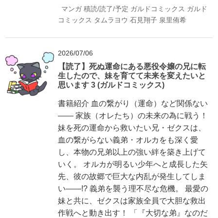
マンガ
積読/読了/予定
ガルドコミックス
ガルド
コミックス
タムラヨウ
石見翔子
泉里侑希
2026/07/06
【読了】死ぬ運命にある悪役令嬢の兄に転
生したので、妹を育てて未来を変えたいと
思います 3 (ガルドコミックス)
書籍紹介 血の繋がり（運命）など関係ない
―― 家族（オレたち）の未来の為に戦う！
妹を死の運命から救いたい兄・ゼクスは、
血の繋がらない義弟・オルカをも深く愛
し、本物の兄弟以上の強い絆を築き上げて
いく。 オルカが明るい少年へと成長した矢
先、彼の故郷で巨大な内乱が発生してしま
い――!? 義弟を襲う理不尽な危機。 最愛の
妹と共に、ゼクスは家族全員で大胆な救出
作戦へと動き出す！ 「『大切な弟』なのだ