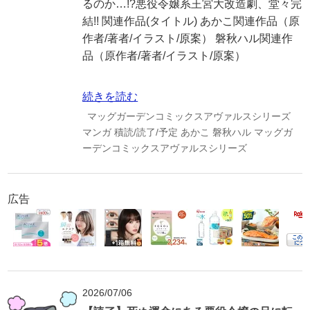
るのか…!?悪役令嬢系王宮大改造劇、堂々完
結!! 関連作品(タイトル) あかこ関連作品（原
作者/著者/イラスト/原案） 磐秋ハル関連作
品（原作者/著者/イラスト/原案）
続きを読む
マッグガーデンコミックスアヴァルスシリーズ
マンガ
積読/読了/予定
あかこ
磐秋ハル
マッグガ
ーデンコミックスアヴァルスシリーズ
広告
2026/07/06