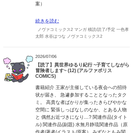
案）
続きを読む
ノヴァコミックス2
マンガ
積読/読了/予定
一色孝
太郎
水谷はつな
ノヴァコミックス2
2026/07/06
【読了】異世界ゆるり紀行 ~子育てしながら
冒険者します~ (12) (アルファポリス
COMICS)
書籍紹介 王家が主催している夜会への招待
状が届き、 急遽参加することとなったタク
ミ。 高貴な者ばかりが集ったきらびやかな
空間に 緊張しっぱなしのなか、とある人物
と 偶然お近づきになり…? 関連作品(タイト
ル) 関連作品(副題) 水無月静琉関連作品（原
作者/著者/イラスト/原案） みずなともみ関