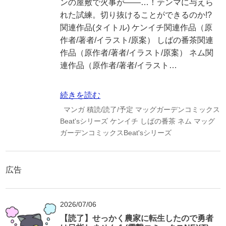
ンの屋敷で火事が――…！テンマに与えら
れた試練。切り抜けることができるのか!?
関連作品(タイトル) ケンイチ関連作品（原
作者/著者/イラスト/原案） しばの番茶関連
作品（原作者/著者/イラスト/原案） ネム関
連作品（原作者/著者/イラスト…
続きを読む
マンガ
積読/読了/予定
マッグガーデンコミックス
Beat'sシリーズ
ケンイチ
しばの番茶
ネム
マッグ
ガーデンコミックスBeat'sシリーズ
広告
2026/07/06
【読了】せっかく農家に転生したので勇者