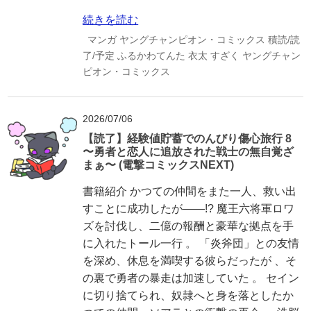
続きを読む
マンガ
ヤングチャンピオン・コミックス
積読/読
了/予定
ふるかわてんた
衣太
すざく
ヤングチャン
ピオン・コミックス
2026/07/06
【読了】経験値貯蓄でのんびり傷心旅行 8
〜勇者と恋人に追放された戦士の無自覚ざ
まぁ〜 (電撃コミックスNEXT)
書籍紹介 かつての仲間をまた一人、救い出
すことに成功したが――!? 魔王六将軍ロワ
ズを討伐し、二億の報酬と豪華な拠点を手
に入れたトール一行 。 「炎斧団」との友情
を深め、休息を満喫する彼らだったが 、そ
の裏で勇者の暴走は加速していた 。 セイン
に切り捨てられ、奴隷へと身を落としたか