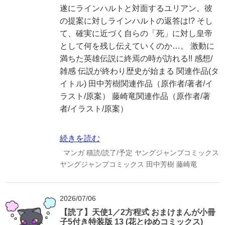
遂にラインハルトと対面するユリアン。彼
の提案に対しラインハルトの返答は!? そし
て、確実に近づく自らの「死」に対し皇帝
として何を残し伝えていくのか…。 激動に
満ちた英雄伝説に終焉の時が訪れる!! 感想/
雑感 伝説が終わり歴史が始まる 関連作品(タ
イトル) 田中芳樹関連作品（原作者/著者/イ
ラスト/原案） 藤崎竜関連作品（原作者/著
者/イラスト/原案）
続きを読む
マンガ
積読/読了/予定
ヤングジャンプコミックス
ヤングジャンプコミックス
田中芳樹
藤崎竜
2026/07/06
【読了】天使1／2方程式 おまけまんが小冊
子5付き特装版 13 (花とゆめコミックス)