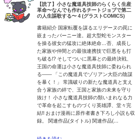
【読了】小さな魔道具技師のらくらく生産
革命〜なんでも作れるチートジョブで第二
の人生謳歌する〜 4 (グラストCOMICS)
書籍紹介 国家転覆を謀るエリデーヌの罠に
嵌まったバーニー達。超大型蛇モンスター
を操る彼女の猛攻に絶体絶命…否、成長し
た家族や仲間との最強連携技で巨悪をも打
ち破る!? そしてついに黒幕との最終決戦、
王国の命運は小さな魔道具技師に委ねられ
る―― 「この魔道具でゾリアン大臣の陰謀
を暴く！」 常識破りの新たな魔道具と支え
合う家族の絆で、王国と家族の未来を守り
抜け！ 小さな魔道具技師の類いまれなる力
で革命を起こすものづくり英雄譚、堂々完
結!! おまけ漫画に原作者書き下ろし小説も収
録。 関連作品(タイトル) 関連作品(…
続きを読む