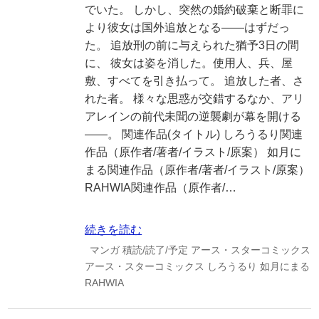
でいた。 しかし、突然の婚約破棄と断罪に
より彼女は国外追放となる――はずだっ
た。 追放刑の前に与えられた猶予3日の間
に、 彼女は姿を消した。使用人、兵、屋
敷、すべてを引き払って。 追放した者、さ
れた者。 様々な思惑が交錯するなか、アリ
アレインの前代未聞の逆襲劇が幕を開ける
――。 関連作品(タイトル) しろうるり関連
作品（原作者/著者/イラスト/原案） 如月に
まる関連作品（原作者/著者/イラスト/原案）
RAHWIA関連作品（原作者/…
続きを読む
マンガ
積読/読了/予定
アース・スターコミックス
アース・スターコミックス
しろうるり
如月にまる
RAHWIA