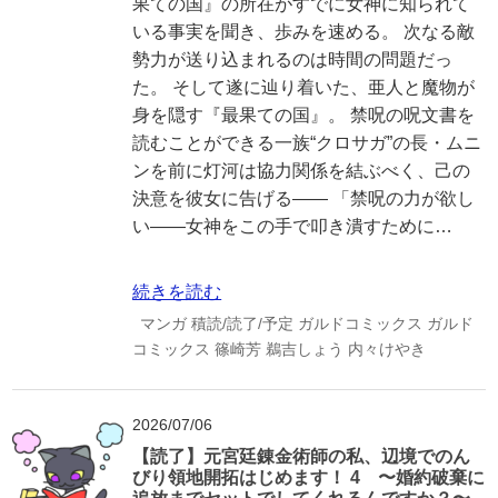
果ての国』の所在がすでに女神に知られて
いる事実を聞き、歩みを速める。 次なる敵
勢力が送り込まれるのは時間の問題だっ
た。 そして遂に辿り着いた、亜人と魔物が
身を隠す『最果ての国』。 禁呪の呪文書を
読むことができる一族“クロサガ”の長・ムニ
ンを前に灯河は協力関係を結ぶべく、己の
決意を彼女に告げる―― 「禁呪の力が欲し
い――女神をこの手で叩き潰すために…
続きを読む
マンガ
積読/読了/予定
ガルドコミックス
ガルド
コミックス
篠崎芳
鵜吉しょう
内々けやき
2026/07/06
【読了】元宮廷錬金術師の私、辺境でのん
びり領地開拓はじめます！ 4 〜婚約破棄に