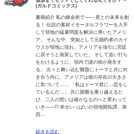
追放までセットでしてくれるんですか？〜
(ガルドコミックス)
書籍紹介 私の錬金術で―― 君との未来を創
る！ 伝説の素材イモータルフラワーを入手
して領地の猛暑問題を解決に導いたアメリ
ア。 そんな中、突如として元婚約者のカイ
ウスが領地に現れ、アメリアを強引に宮廷
に戻そうと画策していた。 そして追い打ち
をかけるように、領内で謎の病が発生す
る。 次々と舞い込む難題にトーマと共に向
き合う内に、アメリアは彼の存在の大きさ
に気づいて…… 「私はトーマ君に…恋をし
ているんだ…」 共に困難を乗り越えるた
び、二人の想いは確かなものへと変わって
いき――!? 幸せいっぱいの領地開拓譚、第
四…
続きを読む