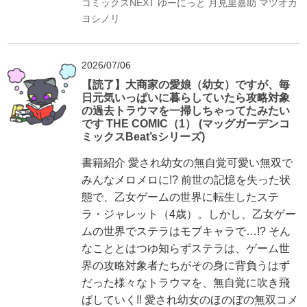
コミックスNEXT
ゆーにっと
月見里嘉助
マツオカ
ヨシノリ
2026/07/06
【読了】大商家の愛娘（幼女）ですが、毎
日元気いっぱいに暮らしていたら攻略対象
の過去トラウマを一掃しちゃってたみたい
です THE COMIC（1） (マッグガーデンコ
ミックスBeat’sシリーズ)
書籍紹介 愛され幼女の無自覚可愛い無双で
みんなメロメロに!? 前世の記憶を失った状
態で、乙女ゲームの世界に転生したステ
ラ・ジャレット（4歳）。しかし、乙女ゲー
ムの世界でステラはモブキャラで…!? そん
なこととはつゆ知らずステラは、ゲーム世
界の攻略対象者たちがその身に背負うはず
だった様々なトラウマを、無自覚に吹き飛
ばしていく!! 愛され幼女のほのぼの無双コメ