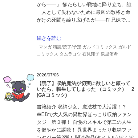
から――」 惨たらしい戦地に降り立ち、誰
一人として失わないために最凶の敵将と命
がけの死闘を繰り広げるが――!? 兄妹で…
続きを読む
マンガ
積読/読了/予定
ガルドコミックス
ガルド
コミックス
タムラヨウ
石見翔子
泉里侑希
2026/07/06
【読了】収納魔法が切実に欲しいと願って
いたら、転生してしまった （コミック） 2
(GAコミック)
書籍紹介 収納少女、魔法杖で大活躍！？
WEBで大人気の異世界ほっこり収納ファン
タジー第２弾！ 自慢のスキルで第二の人生
を健やかに謳歌！ 異世界まったり収納ファ
ンタジー第2弾！ 関連作品(タイトル) ぽふぽ