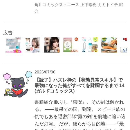
角川コミックス・エース
上下瑞樹
カミトイチ
眠
介
広告
2026/07/06
【読了】ハズレ枠の【状態異常スキル】で
最強になった俺がすべてを蹂躙するまで 14
(ガルドコミックス)
書籍紹介 眠りし『禁呪』、その封は解かれ
る。 ――最果ての国、到達。 スピード族の
仇でもある隠密部隊“勇の剣”を窮地に追い込
んだ灯河。 だが、彼らから目的地――『最