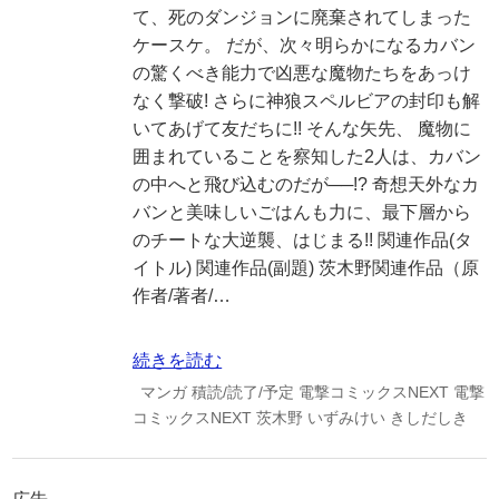
て、死のダンジョンに廃棄されてしまった
ケースケ。 だが、次々明らかになるカバン
の驚くべき能力で凶悪な魔物たちをあっけ
なく撃破! さらに神狼スペルビアの封印も解
いてあげて友だちに!! そんな矢先、 魔物に
囲まれていることを察知した2人は、カバン
の中へと飛び込むのだが──!? 奇想天外なカ
バンと美味しいごはんも力に、最下層から
のチートな大逆襲、はじまる!! 関連作品(タ
イトル) 関連作品(副題) 茨木野関連作品（原
作者/著者/…
続きを読む
マンガ
積読/読了/予定
電撃コミックスNEXT
電撃
コミックスNEXT
茨木野
いずみけい
きしだしき