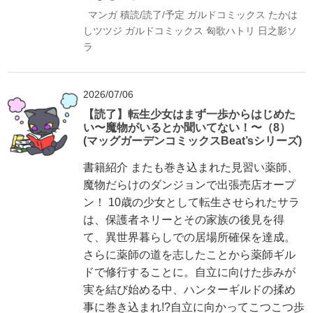
マンガ
積読/読了/予定
ガルドコミックス
たかは
しツツジ
ガルドコミックス
匈歌ハトリ
日之影ソ
ラ
2026/07/06
【読了】転生少女はまず一歩からはじめた
い〜魔物がいるとか聞いてない！〜（8）
(マッグガーデンコミックスBeat’sシリーズ)
書籍紹介 またも巻き込まれた見習い薬師、
魔物だらけのダンジョンで出張売店オープ
ン！ 10歳の少女として転生させられたサラ
は、保護者ネリーとその家族の後見を得
て、異世界暮らしでの居場所確保を達成。
さらに薬師の道を志したことから薬師ギル
ドで修行することに。自立に向けた歩みが
実を結び始める中、ハンターギルドの揉め
事に巻き込まれ!?自立に向かってこつこつ歩