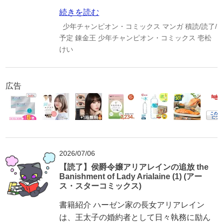
続きを読む
少年チャンピオン・コミックス
マンガ
積読/読了/
予定
錬金王
少年チャンピオン・コミックス
壱松
けい
広告
2026/07/06
【読了】侯爵令嬢アリアレインの追放 the
Banishment of Lady Arialaine (1) (アー
ス・スターコミックス)
書籍紹介 ハーゼン家の長女アリアレイン
は、王太子の婚約者として日々執務に励ん