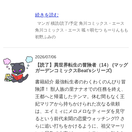
続きを読む
マンガ
積読/読了/予定
角川コミックス・エース
角川コミックス・エース
呱々唄七つ
もーりんもも
初野ふみの
2026/07/06
【読了】異世界転生の冒険者（14） (マッグ
ガーデンコミックスBeat’sシリーズ)
書籍紹介 最強転生者のわくわくのんびり冒
険譚！ 獣人族の里ナナオでの任務を終え、
王都へと帰還したテンマ。休む間もなく王
妃マリアから持ちかけられた次なる依頼
は、エイミィにメロメロなティーダを見守
るという前代未聞の恋愛ウォッチング!? さ
らに追い打ちをかけるように、祖父マーリ