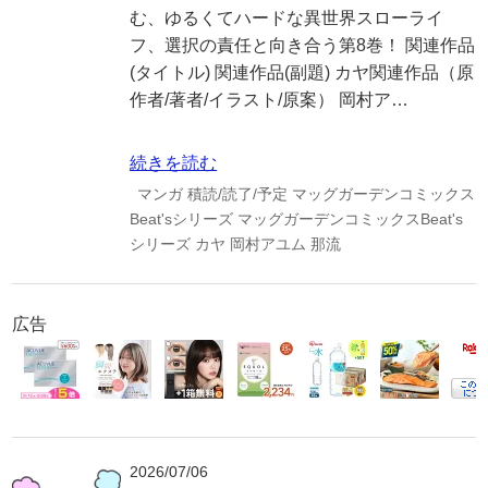
む、ゆるくてハードな異世界スローライ
フ、選択の責任と向き合う第8巻！ 関連作品
(タイトル) 関連作品(副題) カヤ関連作品（原
作者/著者/イラスト/原案） 岡村ア…
続きを読む
マンガ
積読/読了/予定
マッグガーデンコミックス
Beat'sシリーズ
マッグガーデンコミックスBeat's
シリーズ
カヤ
岡村アユム
那流
広告
2026/07/06