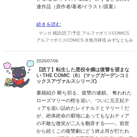
連作品（原作者/著者/イラスト/原案）
続きを読む
マンガ
積読/読了/予定
アルファポリスCOMICS
アルファポリスCOMICS
水無月静琉
みずなともみ
2026/07/06
【読了】転生した悪役令嬢は復讐を望まな
い THE COMIC（8） (マッグガーデンコミ
ックスアヴァルスシリーズ)
書籍紹介 断ち切る、復讐の連鎖。 奪われた
ローズマリーの棺を追い、ついに元王妃テ
ィアを追い詰めたレイナルドとマリー！だ
が、絶体絶命の窮地にあってもなおティア
の不敵な微笑が二人を翻弄する――。前世
から続くこの復讐劇にどう終止符が打たれ