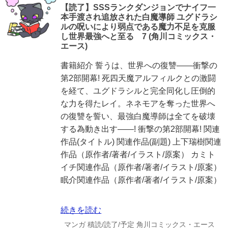
【読了】SSSランクダンジョンでナイフ一
本手渡され追放された白魔導師 ユグドラシ
ルの呪いにより弱点である魔力不足を克服
し世界最強へと至る 7 (角川コミックス・
エース)
書籍紹介 誓うは、世界への復讐――衝撃の
第2部開幕! 死四天魔アルフィルクとの激闘
を経て、ユグドラシルと完全同化し圧倒的
な力を得たレイ。ネネモアを奪った世界へ
の復讐を誓い、最強白魔導師は全てを破壊
する為動き出す――! 衝撃の第2部開幕! 関連
作品(タイトル) 関連作品(副題) 上下瑞樹関連
作品（原作者/著者/イラスト/原案） カミト
イチ関連作品（原作者/著者/イラスト/原案）
眠介関連作品（原作者/著者/イラスト/原案）
続きを読む
マンガ
積読/読了/予定
角川コミックス・エース