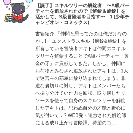
【読了】スキルツリーの解錠者 〜A級パー
ティーを追放されたので【解錠＆施錠】を
活かして、S級冒険者を目指す〜 1 (少年チ
ャンピオン・コミックス)
書籍紹介 「仲間と思ってたのは俺だけなの
か…!」 エクストラスキル【解錠&施錠】を
所有している冒険者アキトは仲間のスキル
ツリーを解錠することでA級パーティー「黄
金の牙」に貢献してきた。しかし、仲間に
お荷物とみなされ追放されたアキトは、1人
で迷宮主の部屋に放り込まれてしまう。非
道な裏切りに対し、アキトはメンバーたち
へ振り分けていた力を回収。取り戻したリ
ソースを使って自身のスキルツリーを解錠
したアキトは、思わぬ自分の才能と野心に
気が付いて…? WEB発・追放された解錠師
による成り上がり冒険譚、待望のコ…