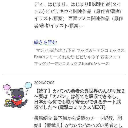
ディ、はじまり、はじまり!! 関連作品(タイ
トル) ビビリキウイ関連作品（原作者/著者/
イラスト/原案） 西園フミコ関連作品（原作
者/著者/イラスト/原案…
続きを読む
マンガ
積読/読了/予定
マッグガーデンコミックス
Beat'sシリーズ
れんた
ビビリキウイ
西園フミコ
マッグガーデンコミックスBeat'sシリーズ
2026/07/06
【読了】カバンの勇者の異世界のんびり旅 2
〜実は「カバン」は何でも吸収できるし、
日本から何でも取り寄せができるチート武
器でした〜 (電撃コミックスNEXT)
書籍紹介 最下層から逆襲のチート紀行、開
始!! 【聖武具】が“カバン”のハズレ勇者とし