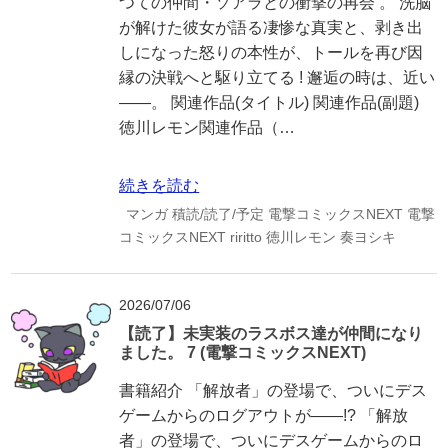
つての仲間・ソアラとの衝撃の再会 。 洗脳
が解けた彼女が語る凄惨な真実と、剥き出
しになった怒りの本性が、トールを再び因
縁の決戦へと駆り立てる ! 邂逅の時は、近い
――。 関連作品(タイトル) 関連作品(副題)
徳川レモン関連作品（…
続きを読む
マンガ
積読/読了/予定
電撃コミックスNEXT
電撃
コミックスNEXT
riritto
徳川レモン
奏ヨシキ
2026/07/06
【読了】未実装のラスボス達が仲間になり
ました。 7 (電撃コミックスNEXT)
書籍紹介 「解放者」の登場で、ついにデス
ゲームからのログアウトが――!? 「解放
者」の登場で、ついにデスゲームからのロ