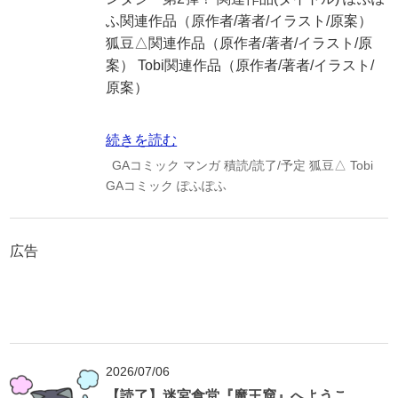
ふ関連作品（原作者/著者/イラスト/原案）
狐豆△関連作品（原作者/著者/イラスト/原
案） Tobi関連作品（原作者/著者/イラスト/
原案）
続きを読む
GAコミック
マンガ
積読/読了/予定
狐豆△
Tobi
GAコミック
ぽふぽふ
広告
2026/07/06
【読了】迷宮食堂『魔王窟』へようこ