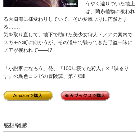
うやく辿りついた地上
は、菌糸植物に覆われ
る大樹海に様変わりしていて、その変貌ぶりに茫然とす
る……。
気を取り直して、地下で助けた美少女狩人・ノアの案内で
スガモの町に向かうが、その道中で襲ってきた野盗一味に
ノアが攫われて――!?
「小説家になろう」発、『100年寝てた狩人』×『喋るり
す』の異色コンビの冒険譚、第４弾!!!
感想/雑感