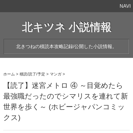
NAVI
北キツネ 小説情報
北きつねの積読本攻略記録/公開した小説情報。
ホーム
>
積読/読了/予定
>
マンガ
>
【読了】迷宮メトロ ④ ～目覚めたら
最強職だったのでシマリスを連れて新
世界を歩く～ (ホビージャパンコミッ
クス)