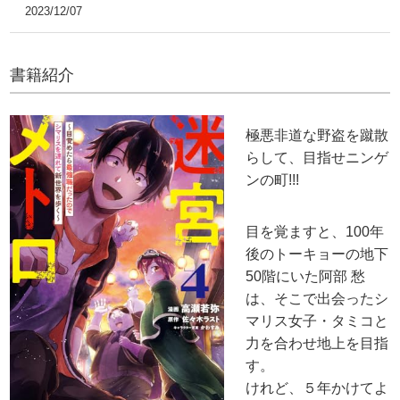
2023/12/07
書籍紹介
極悪非道な野盗を蹴散
らして、目指せニンゲ
ンの町!!!
目を覚ますと、100年
後のトーキョーの地下
50階にいた阿部 愁
は、そこで出会ったシ
マリス女子・タミコと
力を合わせ地上を目指
す。
けれど、５年かけてよ