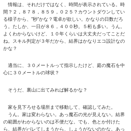
情報は、それだけではなく、時間が表示されている。時
間？２，８７８，８５９，０２５？カウントダウンしてい
る様子から、”秒”かな？電卓が欲しい。かなりの日数だろ
う。たしか、一日が８６，４００秒。５桁も多い。うん。
よくわからないけど、１０年くらいは大丈夫だってことだ
ね。スキル判定が３年だから、結界はかなりエコ設計なの
かな？
適当に、３０メートルって指示したけど、庭の魔石を中
心に３０メートルの球状？
そうだ、裏山に出てみれば解るかな？
家を見下ろせる場所まで移動して、確認してみた。
うん。家は変わらない。あっ魔石の光が見えない。結界
の範囲がわからないのは不便だな。でも、色とか付けた
ら、結界がバレてしまうから、しょうがないのかな。あっ