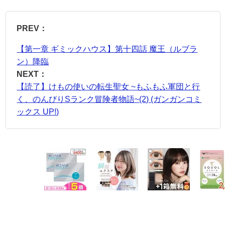
PREV：
【第一章 ギミックハウス】第十四話 魔王（ルブラ
ン）降臨
NEXT：
【読了】けもの使いの転生聖女 ~もふもふ軍団と行
く、のんびりSランク冒険者物語~(2) (ガンガンコミ
ックス UP!)