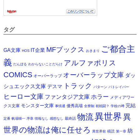
タグ
ご都合主
MFブックス
IT企業
GA文庫
HOS
おきまり
義
アルファポリス
だんぼる
わからないことだらけ
COMICS
オーバーラップ文庫
ダッ
オーバーラップ
トラック
シュエックス文庫
デスマ
パターン
パトレイバー
ヒーロー文庫
ホラー
ファンタジア文庫
メディアワー
モンスター文庫
完結
クス文庫
優秀高場
事情通
全寮制
初戦闘？
学校の噂
異世界
物流
異
最終話
定番
帆場暎一
序章
情報なし
感想なし
世界の物流は俺に任せろ
紡
積読
異世界前
第一章