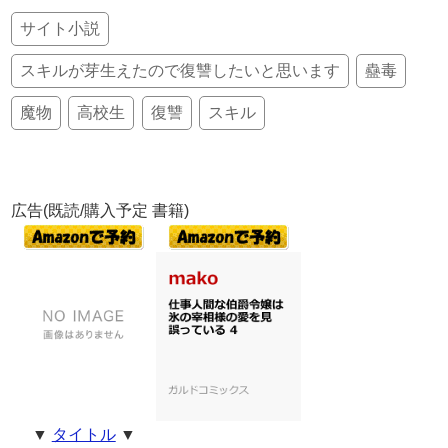
サイト小説
スキルが芽生えたので復讐したいと思います
蠱毒
魔物
高校生
復讐
スキル
広告(既読/購入予定 書籍)
▼
タイトル
▼