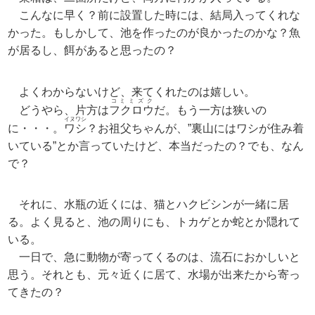
こんなに早く？前に設置した時には、結局入ってくれな
かった。もしかして、池を作ったのが良かったのかな？魚
が居るし、餌があると思ったの？
よくわからないけど、来てくれたのは嬉しい。
コミミズク
どうやら、片方は
フクロウ
だ。もう一方は狭いの
イヌワシ
に・・・。
ワシ
？お祖父ちゃんが、”裏山にはワシが住み着
いている”とか言っていたけど、本当だったの？でも、なん
で？
それに、水瓶の近くには、猫とハクビシンが一緒に居
る。よく見ると、池の周りにも、トカゲとか蛇とか隠れて
いる。
一日で、急に動物が寄ってくるのは、流石におかしいと
思う。それとも、元々近くに居て、水場が出来たから寄っ
てきたの？