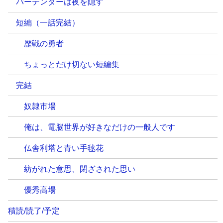
バーテンダーは夜を隠す
短編（一話完結）
歴戦の勇者
ちょっとだけ切ない短編集
完結
奴隷市場
俺は、電脳世界が好きなだけの一般人です
仏舎利塔と青い手毬花
紡がれた意思、閉ざされた思い
優秀高場
積読/読了/予定