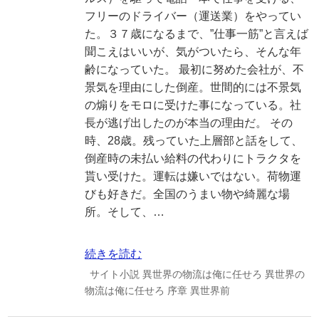
フリーのドライバー（運送業）をやってい
た。３７歳になるまで、”仕事一筋”と言えば
聞こえはいいが、気がついたら、そんな年
齢になっていた。 最初に努めた会社が、不
景気を理由にした倒産。世間的には不景気
の煽りをモロに受けた事になっている。社
長が逃げ出したのが本当の理由だ。 その
時、28歳。残っていた上層部と話をして、
倒産時の未払い給料の代わりにトラクタを
貰い受けた。運転は嫌いではない。荷物運
びも好きだ。全国のうまい物や綺麗な場
所。そして、…
続きを読む
サイト小説
異世界の物流は俺に任せろ
異世界の
物流は俺に任せろ
序章
異世界前