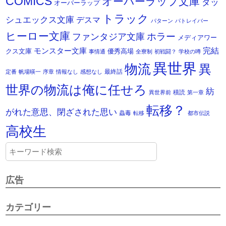
COMICS
オーバーラップ文庫
ダッ
オーバーラップ
トラック
シュエックス文庫
デスマ
パターン
パトレイバー
ヒーロー文庫
ホラー
ファンタジア文庫
メディアワー
モンスター文庫
完結
クス文庫
優秀高場
事情通
全寮制
初戦闘？
学校の噂
異世界
物流
異
最終話
定番
帆場暎一
序章
情報なし
感想なし
世界の物流は俺に任せろ
紡
積読
異世界前
第一章
転移？
がれた意思、閉ざされた思い
蟲毒
転移
都市伝説
高校生
広告
カテゴリー