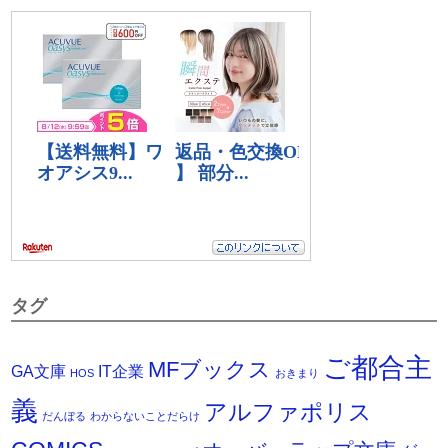
タグ
ご都合主
MFブックス
IT企業
GA文庫
HOS
おきまり
義
アルファポリス
だんぼる
わからないことだらけ