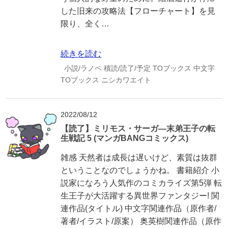
した旧来の攻略法【フローチャート】を見
限り、全く…
続きを読む
小説/ラノベ
積読/読了/予定
TOブックス
中文字
TOブックス
ニシカワエイト
2022/08/12
【読了】ミリモス・サーガ―末弟王子の転
生戦記 5 (マンガBANGコミックス)
雑感 天然者は成長は遅いけど、素質は抜群
ということなのでしょうかね。 書籍紹介 小
説家になろう人気作のコミカライズ第5弾 転
生王子が大活躍する異世界ファンタジー! 関
連作品(タイトル) 中文字関連作品（原作者/
著者/イラスト/原案） 奥英樹関連作品（原作