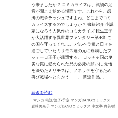
う来ましたか？ コミカライズは、戦禍の足
音が聞こえ始める場面です。これから、怒
涛の戦争ラッシュですよね。どこまでコミ
カライズするのでしょうか？ 書籍紹介 小説
家になろう人気作のコミカライズ 転生王子
が大活躍する異世界ファンタジー第4弾! こ
の国を守ってくれ…。 パルベラ姫と日々を
過ごしていたミリモス達の元に衰弱したフ
ッテーロ王子が帰還する。 ロッチャ国の卑
劣な罠に嵌められた兄の必死の願いに 覚悟
を決めたミリモスは、ノネッテを守るため
再び戦場へと向かうーー。 関連作品…
続きを読む
マンガ
積読/読了/予定
マンガBANGコミックス
岩崎美奈子
マンガBANGコミックス
中文字
奥英樹