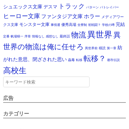
トラック
シュエックス文庫
デスマ
パターン
パトレイバー
ヒーロー文庫
ホラー
ファンタジア文庫
メディアワー
モンスター文庫
完結
クス文庫
優秀高場
事情通
全寮制
初戦闘？
学校の噂
異世界
物流
異
最終話
定番
帆場暎一
序章
情報なし
感想なし
世界の物流は俺に任せろ
紡
積読
異世界前
第一章
転移？
がれた意思、閉ざされた思い
蟲毒
転移
都市伝説
高校生
広告
カテゴリー