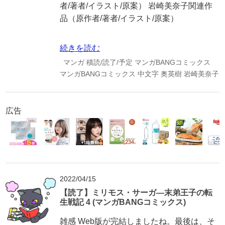
者/著者/イラスト/原案） 岩崎美奈子関連作
品（原作者/著者/イラスト/原案）
続きを読む
マンガ
積読/読了/予定
マンガBANGコミックス
マンガBANGコミックス
中文字
奥英樹
岩崎美奈子
広告
2022/04/15
【読了】ミリモス・サーガ―末弟王子の転
生戦記 4 (マンガBANGコミックス)
雑感 Web版が完結しましたね。最後は、そ