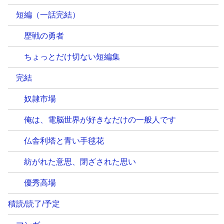
短編（一話完結）
歴戦の勇者
ちょっとだけ切ない短編集
完結
奴隷市場
俺は、電脳世界が好きなだけの一般人です
仏舎利塔と青い手毬花
紡がれた意思、閉ざされた思い
優秀高場
積読/読了/予定