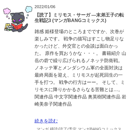
2022/01/06
【読了】ミリモス・サーガ ―末弟王子の転
生戦記3 (マンガBANGコミックス)
雑感 姫様登場のところまでですか、次巻が
楽しみです。 戦争の描写はすこし物足りな
かったけど、外交官との会談は面白かっ
た。 原作を買おうかな・・・。 書籍紹介 山
岳の砦で繰り広げられるノネッテ防衛戦。
ノネッテ軍とメンダシウム軍の全面対決は
最終局面を迎え、ミリモスが起死回生の一
手を打つ。 戦争の行方はーー。 そして、ミ
リモスに降りかかるさらなる苦難とは…。
関連作品 中文字関連作品 奥英樹関連作品 岩
崎美奈子関連作品
続きを読む
マンガ
積読/読了/予定
マンガBANGコミックス