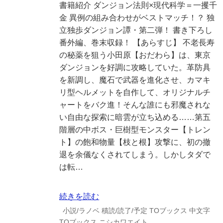
書籍紹介 ダンジョン法則×現代科学＝一攫千
金 異例の組み合わせがベストマッチ！？ 独
立独歩ダンジョン譚・第二弾！ 書き下ろし
番外編、巻末収録！ 【あらすじ】 不老長寿
の秘薬を狙う小田原【おだわら】は、東京
ダンジョンを好調に攻略していた。革防具
を新調し、魔石で武器を進化させ、カマキ
リ型ヘルメットを自作して、オリジナルチ
ャートをバク進！そんな誰にも邪魔されな
い自由な探索に暗雲が立ち込める……第五
階層の中ボス・巨樹型モンスター【トレン
ト】の飽和物量【枝と根】攻撃に、初の撤
退を余儀なくされてしまう。しかしタダで
は転…
続きを読む
小説/ラノベ
積読/読了/予定
TOブックス
中文字
TOブックス
ニシカワエイト