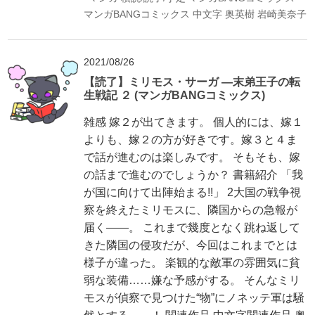
マンガBANGコミックス
中文字
奥英樹
岩崎美奈子
2021/08/26
【読了】ミリモス・サーガ ―末弟王子の転
生戦記 ２ (マンガBANGコミックス)
雑感 嫁２が出てきます。 個人的には、嫁１
よりも、嫁２の方が好きです。嫁３と４ま
で話が進むのは楽しみです。 そもそも、嫁
の話まで進むのでしょうか？ 書籍紹介 「我
が国に向けて出陣始まる!!」 2大国の戦争視
察を終えたミリモスに、隣国からの急報が
届く――。 これまで幾度となく跳ね返して
きた隣国の侵攻だが、今回はこれまでとは
様子が違った。 楽観的な敵軍の雰囲気に貧
弱な装備……嫌な予感がする。 そんなミリ
モスが偵察で見つけた“物”にノネッテ軍は騒