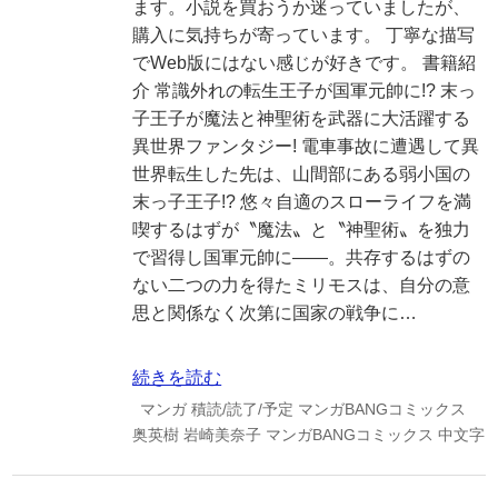
ます。小説を買おうか迷っていましたが、
購入に気持ちが寄っています。 丁寧な描写
でWeb版にはない感じが好きです。 書籍紹
介 常識外れの転生王子が国軍元帥に!? 末っ
子王子が魔法と神聖術を武器に大活躍する
異世界ファンタジー! 電車事故に遭遇して異
世界転生した先は、山間部にある弱小国の
末っ子王子!? 悠々自適のスローライフを満
喫するはずが〝魔法〟と〝神聖術〟を独力
で習得し国軍元帥に――。共存するはずの
ない二つの力を得たミリモスは、自分の意
思と関係なく次第に国家の戦争に…
続きを読む
マンガ
積読/読了/予定
マンガBANGコミックス
奥英樹
岩崎美奈子
マンガBANGコミックス
中文字