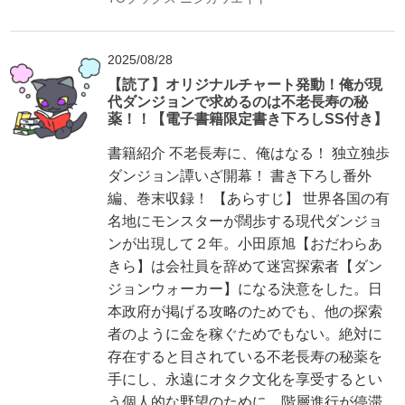
2025/08/28
【読了】オリジナルチャート発動！俺が現
代ダンジョンで求めるのは不老長寿の秘
薬！！【電子書籍限定書き下ろしSS付き】
書籍紹介 不老長寿に、俺はなる！ 独立独歩
ダンジョン譚いざ開幕！ 書き下ろし番外
編、巻末収録！ 【あらすじ】 世界各国の有
名地にモンスターが闊歩する現代ダンジョ
ンが出現して２年。小田原旭【おだわらあ
きら】は会社員を辞めて迷宮探索者【ダン
ジョンウォーカー】になる決意をした。日
本政府が掲げる攻略のためでも、他の探索
者のように金を稼ぐためでもない。絶対に
存在すると目されている不老長寿の秘薬を
手にし、永遠にオタク文化を享受するとい
う個人的な野望のために。階層進行が停滞