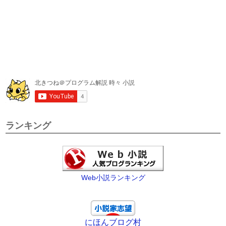
ランキング
Web小説ランキング
にほんブログ村