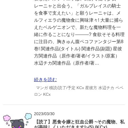
レーニャと出会う。「ガルブレイスの騎士
を食事で支えたい」と願うレーニャは、メ
ルフィエラの魔物食に興味津々! 大量に捕ら
えたベルゲニオンで、新たな魔物料理を一
緒に作ることになり―――? 食欲そそる料理
に注目の、胸きゅん腹ペコファンタジー第8
巻! 関連作品(タイトル) 関連作品(副題) 星彼
方関連作品（原作者/著者/イラスト/原案）
水辺チカ関連作品（原作者/著…
続きを読む
マンガ
積読/読了/予定
KCx
星彼方
水辺チカ
ペペ
ロン
KCx
2023/03/30
【読了】悪食令嬢と狂血公爵 ~その魔物、私
が美味しくいただきます!~(5) (KCx)