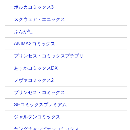
ポルカコミックス3
スクウェア・エニックス
ぶんか社
ANIMAXコミックス
プリンセス・コミックスプチプリ
あすかコミックスDX
ノヴァコミックス2
プリンセス・コミックス
SEコミックスプレミアム
ジャルダンコミックス
ヤングチャンピオンコミックス