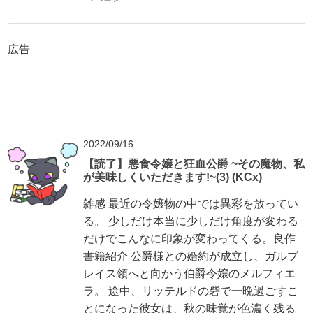
広告
2022/09/16
【読了】悪食令嬢と狂血公爵 ~その魔物、私
が美味しくいただきます!~(3) (KCx)
雑感 最近の令嬢物の中では異彩を放ってい
る。 少しだけ本当に少しだけ角度が変わる
だけでこんなに印象が変わってくる。良作
書籍紹介 公爵様との婚約が成立し、ガルブ
レイス領へと向かう伯爵令嬢のメルフィエ
ラ。 途中、リッテルドの砦で一晩過ごすこ
とになった彼女は、秋の味覚が色濃く残る