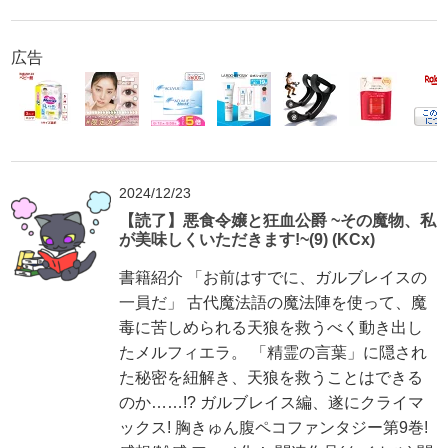
広告
2024/12/23
【読了】悪食令嬢と狂血公爵 ~その魔物、私
が美味しくいただきます!~(9) (KCx)
書籍紹介 「お前はすでに、ガルブレイスの
一員だ」 古代魔法語の魔法陣を使って、魔
毒に苦しめられる天狼を救うべく動き出し
たメルフィエラ。 「精霊の言葉」に隠され
た秘密を紐解き、天狼を救うことはできる
のか……!? ガルブレイス編、遂にクライマ
ックス! 胸きゅん腹ペコファンタジー第9巻!