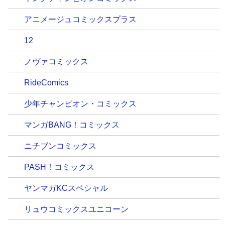
アニメージュコミックスプラス
12
ノヴァコミックス
RideComics
少年チャンピオン・コミックス
マンガBANG！コミックス
ニチブンコミックス
PASH！コミックス
ヤンマガKCスペシャル
リュウコミックスユニコーン