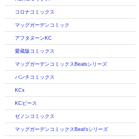
コロナコミックス
マッグガーデンコミック
アフタヌーンKC
愛蔵版コミックス
マッグガーデンコミックスBeatsシリーズ
バンチコミックス
KCx
KCピース
ゼノンコミックス
マッグガーデンコミックスBeat'sシリーズ