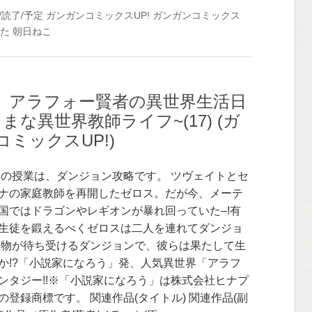
/読了/予定
ガンガンコミックスUP!
ガンガンコミックス
た
朝日ねこ
】アラフォー賢者の異世界生活日
まな異世界教師ライフ~(17) (ガ
ミックスUP!)
次の授業は、ダンジョン攻略です。 ツヴェイトとセ
ナの家庭教師を再開したゼロス。だが今、メーテ
国ではドラゴンやレギオンが暴れ回っていた–!有
生徒を鍛えるべくゼロスは二人を連れてダンジョ
魔物が待ち受けるダンジョンで、彼らは果たして生
か!?「小説家になろう」発、人気異世界「アラフ
ンタジー!!※「小説家になろう」は株式会社ヒナプ
の登録商標です。 関連作品(タイトル) 関連作品(副