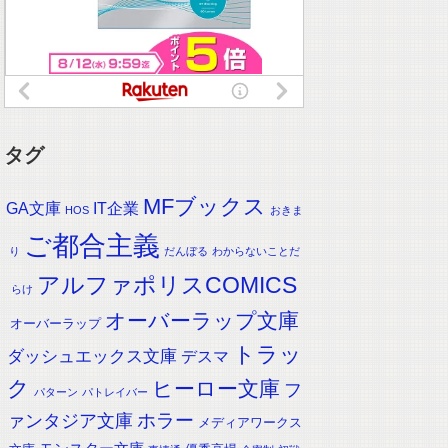
タグ
MFブックス
IT企業
GA文庫
HOS
おきま
ご都合主義
り
だんぼる
わからないことだ
アルファポリスCOMICS
らけ
オーバーラップ文庫
オーバーラップ
トラッ
ダッシュエックス文庫
デスマ
ク
ヒーロー文庫
フ
パターン
パトレイバー
ホラー
ァンタジア文庫
メディアワークス