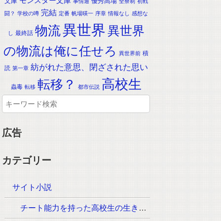
モンスター文庫
文庫
優秀高場
事情通
全寮制
初戦
完結
闘？
学校の噂
定番
帆場暎一
序章
情報なし
感想な
異世界
物流
異世界
最終話
し
の物流は俺に任せろ
積
異世界前
紡がれた意思、閉ざされた思い
読
第一章
転移？
高校生
蟲毒
転移
都市伝説
広告
カテゴリー
サイト小説
チート能力を持った高校生の生き残りをかけた長く短い七日間