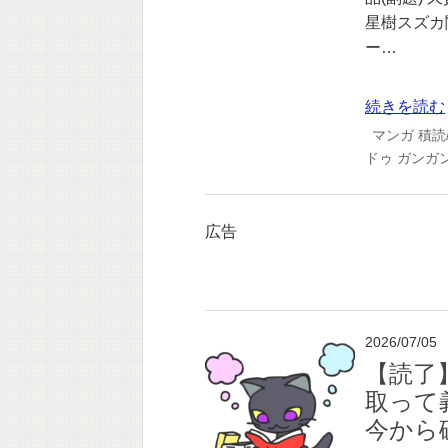
星樹スズカ
ー…
続きを読む
マンガ
積読
ドゥ
ガンガン
広告
2026/07/05
【読了
取って
今から