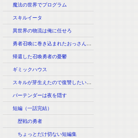
魔法の世界でプログラム
スキルイータ
異世界の物流は俺に任せろ
勇者召喚に巻き込まれたおっさんはウォッシュの魔法（必須:ウィッシュのポーズ）しか使えません。
帰還した召喚勇者の憂鬱
ギミックハウス
スキルが芽生えたので復讐したいと思います
バーテンダーは夜を隠す
短編（一話完結）
歴戦の勇者
ちょっとだけ切ない短編集