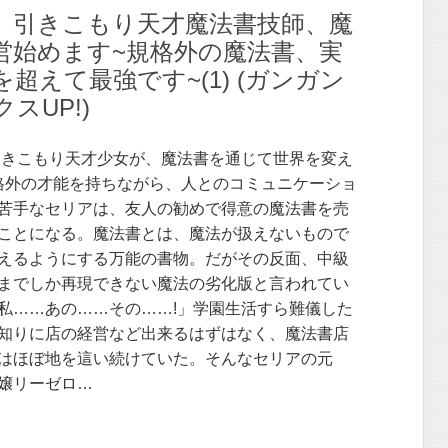
】引きこもり天才魔法書技師、魔
営始めます~規格外の魔法書、実
超えて最強です~(1) (ガンガン
スUP!)
引きこもり天才少女が、魔法書を通じて世界を変え
規格外の才能を持ちながら、人とのコミュニケーショ
苦手なセリアは、友人の勧めで得意の魔法書を売
ことになる。魔法書とは、魔法が扱えないもので
えるようにする万能の書物。だがその反面、中級
までしか再現できない魔法の劣化版と言われてい
私……あの……その……!」学園生活すら難儀した
知りに店の経営など出来るはずはなく、魔法書店
はほぼ地を這い続けていた。そんなセリアの元
嬢リーゼロ…