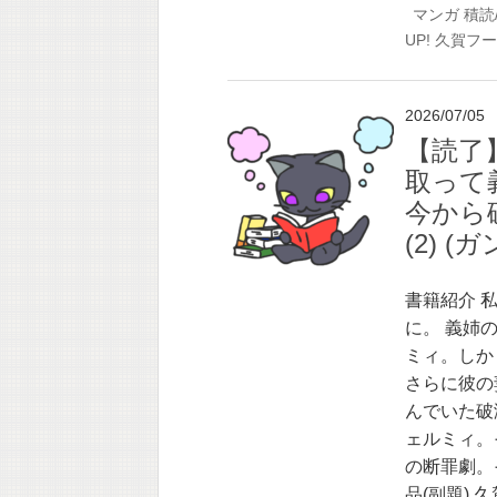
マンガ
積読
UP!
久賀フー
2026/07/05
【読了
取って
今から
(2) 
書籍紹介 
に。 義姉
ミィ。しか
さらに彼の
んでいた破
ェルミィ。
の断罪劇。
品(副題) 