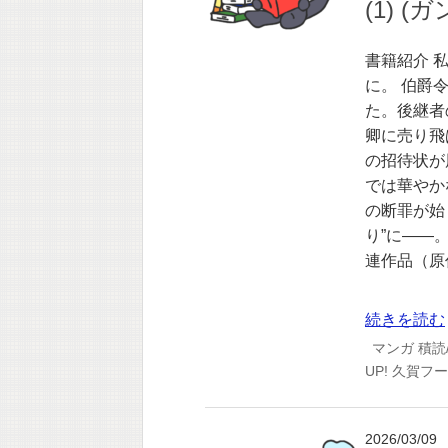
(1) 
書籍紹介 
に。 伯爵
た。後継者
卿に売り飛
の招待状が
では華やか
の断罪が始
り”に――。
連作品（原
続きを読む
マンガ
積読
UP!
久賀フー
2026/03/09