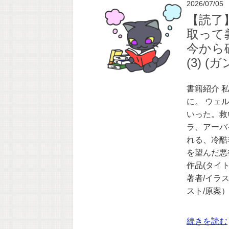
2026/07/05
【読了
取って
今から
(3) 
書籍紹介 
に。 ウェ
いった。救
ラ、アーバ
れる、冷酷
を望んだ悪
作品(タイト
著者/イラス
スト/原案）
続きを読む