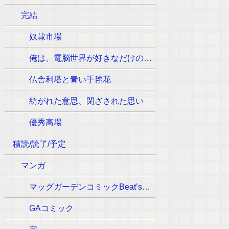
完結
奴隷市場
俺は、電脳世界が好きなだけの一般人です
仏舎利塔と青い手毬花
紡がれた意思、閉ざされた思い
優秀高場
積読/読了/予定
マンガ
マッグガーデンコミックBeat’sシリーズ
GAコミック