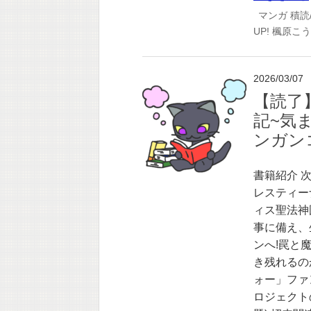
マンガ
積読
UP!
楓原こう
2026/03/07
【読了
記~気ま
ンガンコ
書籍紹介 
レスティー
ィス聖法神
事に備え、
ンへ!罠と
き残れるの
ォー」ファ
ロジェクト