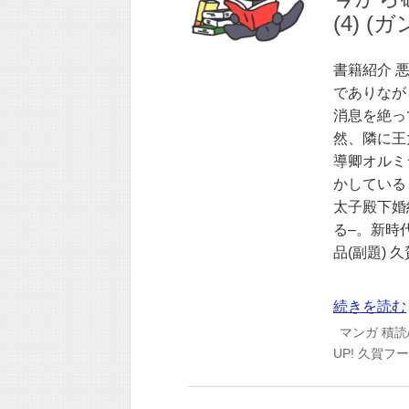
(4) 
書籍紹介 
でありなが
消息を絶っ
然、隣に王
導卿オルミ
かしている
太子殿下婚
る–。新時代
品(副題) 
続きを読む
マンガ
積読
UP!
久賀フー