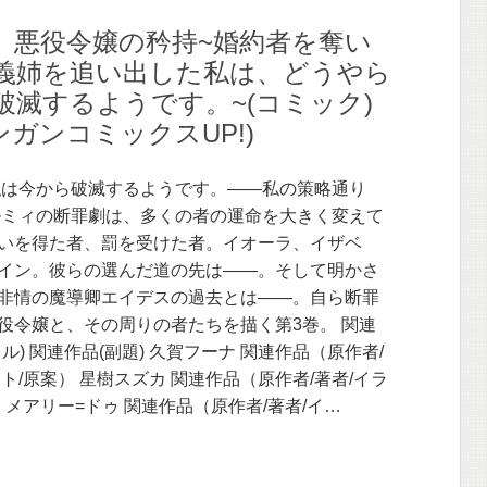
】悪役令嬢の矜持~婚約者を奪い
義姉を追い出した私は、どうやら
破滅するようです。~(コミック)
(ガンガンコミックスUP!)
私は今から破滅するようです。――私の策略通り
ルミィの断罪劇は、多くの者の運命を大きく変えて
いを得た者、罰を受けた者。イオーラ、イザベ
イン。彼らの選んだ道の先は――。そして明かさ
非情の魔導卿エイデスの過去とは――。自ら断罪
役令嬢と、その周りの者たちを描く第3巻。 関連
ル) 関連作品(副題) 久賀フーナ 関連作品（原作者/
ト/原案） 星樹スズカ 関連作品（原作者/著者/イラ
 メアリー=ドゥ 関連作品（原作者/著者/イ…