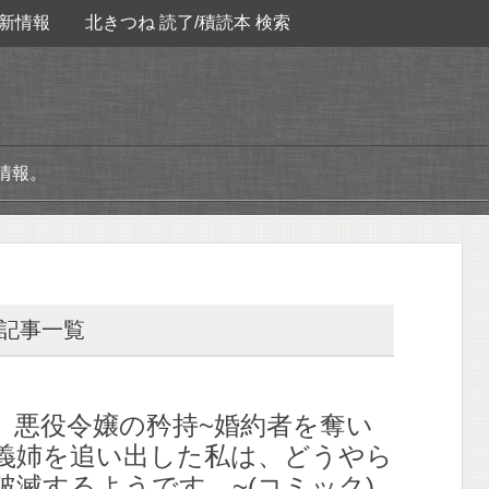
新情報
北きつね 読了/積読本 検索
情報。
の記事一覧
】悪役令嬢の矜持~婚約者を奪い
義姉を追い出した私は、どうやら
破滅するようです。~(コミック)