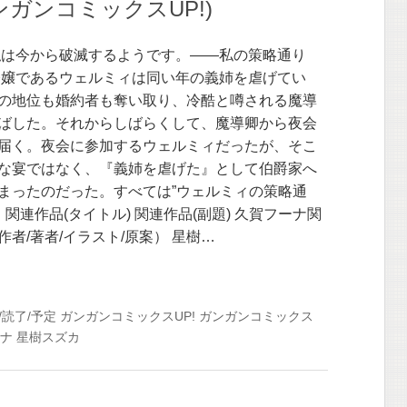
(ガンガンコミックスUP!)
私は今から破滅するようです。――私の策略通り
令嬢であるウェルミィは同い年の義姉を虐げてい
の地位も婚約者も奪い取り、冷酷と噂される魔導
ばした。それからしばらくして、魔導卿から夜会
届く。夜会に参加するウェルミィだったが、そこ
な宴ではなく、『義姉を虐げた』として伯爵家へ
まったのだった。すべては”ウェルミィの策略通
 関連作品(タイトル) 関連作品(副題) 久賀フーナ関
作者/著者/イラスト/原案） 星樹…
/読了/予定
ガンガンコミックスUP!
ガンガンコミックス
ナ
星樹スズカ