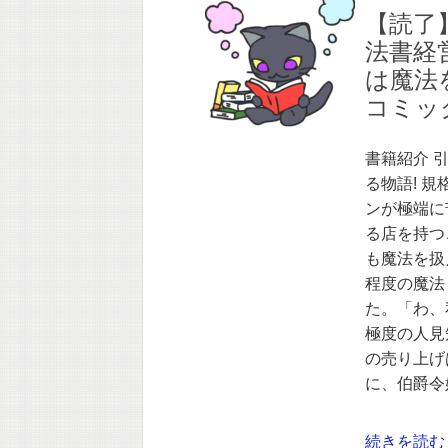
【読了
法書経
は魔法を
コミック
書籍紹介 
る物語! 
ンが極端に
る店を持つ
も魔法を扱
程度の魔法
た。「わ、
極度の人見
の売り上げ
に、伯爵令
続きを読む