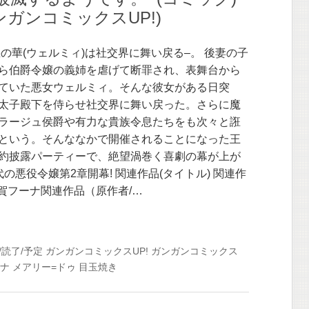
(ガンガンコミックスUP!)
悪の華(ウェルミィ)は社交界に舞い戻る–。 後妻の子
ら伯爵令嬢の義姉を虐げて断罪され、表舞台から
ていた悪女ウェルミィ。そんな彼女がある日突
太子殿下を侍らせ社交界に舞い戻った。さらに魔
ラージュ侯爵や有力な貴族令息たちをも次々と誑
という。そんななかで開催されることになった王
約披露パーティーで、絶望渦巻く喜劇の幕が上が
の悪役令嬢第2章開幕! 関連作品(タイトル) 関連作
久賀フーナ関連作品（原作者/…
/読了/予定
ガンガンコミックスUP!
ガンガンコミックス
ナ
メアリー=ドゥ
目玉焼き