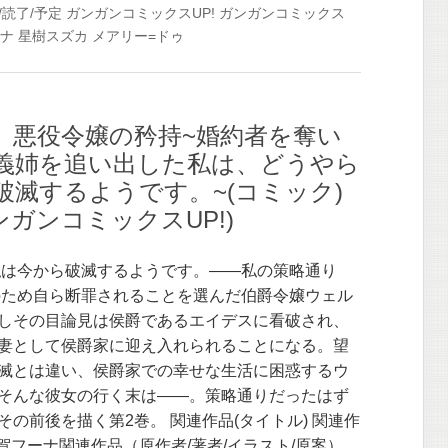
/読了/予定
ガンガンコミックスUP!
ガンガンコミックス
ナ
星樹スズカ
メアリー=ドゥ
】悪役令嬢の矜持~婚約者を奪い
義姉を追い出した私は、どうやら
破滅するようです。~(コミック)
(ガンガンコミックスUP!)
私は今から破滅するようです。――私の策略通り
のため自ら断罪されることを選んだ伯爵令嬢ウェル
しその目論見は侯爵であるエイデスに看破され、
妻として侯爵家に迎え入れられることになる。望
滅とは違い、侯爵家での幸せな生活に困惑するウ
そんな彼女の行く末は――。策略通りだったはず
その前後を描く第2巻。 関連作品(タイトル) 関連作
久賀フーナ関連作品（原作者/著者/イラスト/原案）