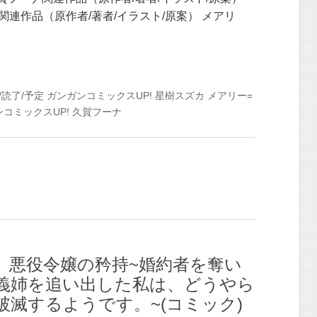
関連作品（原作者/著者/イラスト/原案） メアリ
/読了/予定
ガンガンコミックスUP!
星樹スズカ
メアリー=
コミックスUP!
久賀フーナ
】悪役令嬢の矜持~婚約者を奪い
義姉を追い出した私は、どうやら
破滅するようです。~(コミック)