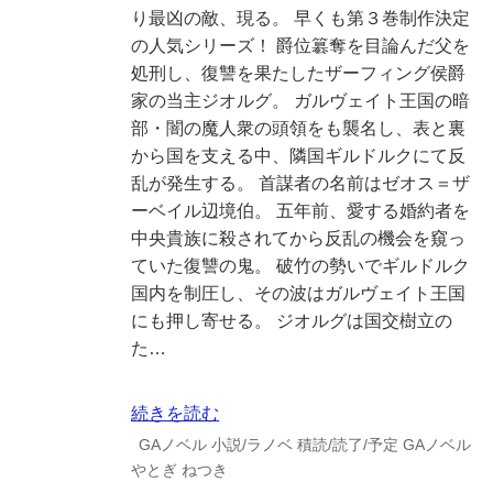
り最凶の敵、現る。 早くも第３巻制作決定
の人気シリーズ！ 爵位簒奪を目論んだ父を
処刑し、復讐を果たしたザーフィング侯爵
家の当主ジオルグ。 ガルヴェイト王国の暗
部・闇の魔人衆の頭領をも襲名し、表と裏
から国を支える中、隣国ギルドルクにて反
乱が発生する。 首謀者の名前はゼオス＝ザ
ーベイル辺境伯。 五年前、愛する婚約者を
中央貴族に殺されてから反乱の機会を窺っ
ていた復讐の鬼。 破竹の勢いでギルドルク
国内を制圧し、その波はガルヴェイト王国
にも押し寄せる。 ジオルグは国交樹立の
た…
続きを読む
GAノベル
小説/ラノベ
積読/読了/予定
GAノベル
やとぎ
ねつき