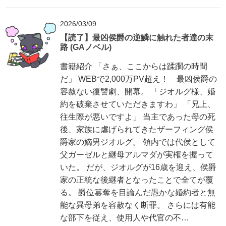
2026/03/09
【読了】最凶侯爵の逆鱗に触れた者達の末
路 (GAノベル)
書籍紹介 「さぁ、ここからは蹂躙の時間
だ」 WEBで2,000万PV超え！ 最凶侯爵の
容赦ない復讐劇、開幕。 「ジオルグ様、婚
約を破棄させていただきますわ」 「兄上、
往生際が悪いですよ」 当主であった母の死
後、家族に虐げられてきたザーフィング侯
爵家の嫡男ジオルグ。 領内では代侯として
父ガーゼルと継母アルマダが実権を握って
いた。 だが、ジオルグが16歳を迎え、侯爵
家の正統な後継者となったことで全てが覆
る。 爵位簒奪を目論んだ愚かな婚約者と無
能な異母弟を容赦なく断罪。 さらには有能
な部下を従え、使用人や代官の不…