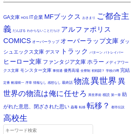
ご都合主
MFブックス
IT企業
GA文庫
HOS
おきまり
義
アルファポリス
だんぼる
わからないことだらけ
COMICS
オーバーラップ文庫
ダッ
オーバーラップ
トラック
シュエックス文庫
デスマ
パターン
パトレイバー
ヒーロー文庫
ホラー
ファンタジア文庫
メディアワー
モンスター文庫
完結
クス文庫
優秀高場
事情通
全寮制
初戦闘？
学校の噂
異世界
物流
異
最終話
定番
帆場暎一
序章
情報なし
感想なし
世界の物流は俺に任せろ
紡
積読
異世界前
第一章
転移？
がれた意思、閉ざされた思い
蟲毒
転移
都市伝説
高校生