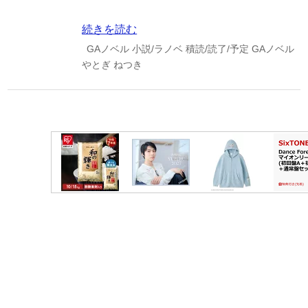
続きを読む
GAノベル
小説/ラノベ
積読/読了/予定
GAノベル
やとぎ
ねつき