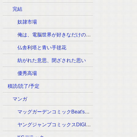
完結
奴隷市場
俺は、電脳世界が好きなだけの一般人です
仏舎利塔と青い手毬花
紡がれた意思、閉ざされた思い
優秀高場
積読/読了/予定
マンガ
マッグガーデンコミックBeat'sシリーズ
ヤングジャンプコミックスDIGITAL