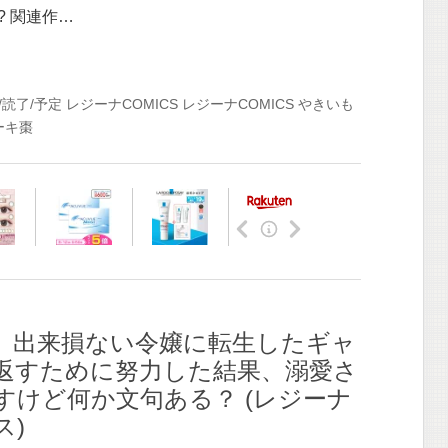
? 関連作…
/読了/予定
レジーナCOMICS
レジーナCOMICS
やきいも
ーキ棗
】出来損ない令嬢に転生したギャ
返すために努力した結果、溺愛さ
すけど何か文句ある？ (レジーナ
ス)