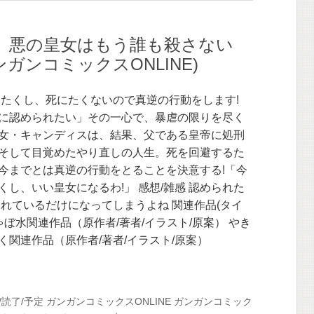
】悪の皇女はもう誰も殺さない
(ガンガンコミックスONLINE)
わたくし、死にたくないので真逆の行動をします!
に認められたい」その一心で、暴虐の限りを尽く
女・キャンディスは、結果、父である皇帝に処刑
そして目覚めたやり直しの人生。死を回避するた
今までとは真逆の行動をとることを決意する!「今
くし、いい皇女になるわ!」 感想/雑感 認められた
されているだけになってしまうよね 関連作品(タイ
ゃぼ水関連作品（原作者/著者/イラスト/原案） やき
く関連作品（原作者/著者/イラスト/原案）
/読了/予定
ガンガンコミックスONLINE
ガンガンコミック