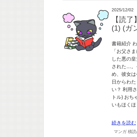
2025/12/02
【読了
(1) 
書籍紹介 
「お父さま
した悪の皇
された…。
め、彼女は
日からわた
い？ 利用
トル) おち
いもほくほ
続きを読む
マンガ
積読