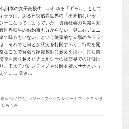
現代日本の女子高校生、いわゆる「ギャル」として
キララは、ある日突然異世界の「出来損ない令
シーになってしまっていた。貴族社会の常識も知
異世界転生のお約束も分からない、更に妹ジェニ
略で味方もいない、という絶望的な立場のキララ=
は、それでも何とか状況を打開すべく、行動を開
格なことで有名な家庭教師に教えを請い、持ち前
指導を乗り越えたチェルシーの社交界での評価は
り、王太子バレンティノや公爵令嬢スサナといっ
えて…… 関連…
積読/読了/予定
レジーナブックス
レジーナブックス
やき
く
しもうみ