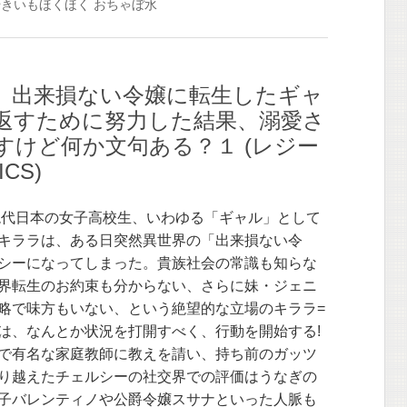
やきいもほくほく
おちゃぼ水
】出来損ない令嬢に転生したギャ
返すために努力した結果、溺愛さ
すけど何か文句ある？１ (レジー
CS)
現代日本の女子高校生、いわゆる「ギャル」として
キララは、ある日突然異世界の「出来損ない令
シーになってしまった。貴族社会の常識も知らな
界転生のお約束も分からない、さらに妹・ジェニ
略で味方もいない、という絶望的な立場のキララ=
は、なんとか状況を打開すべく、行動を開始する!
で有名な家庭教師に教えを請い、持ち前のガッツ
り越えたチェルシーの社交界での評価はうなぎの
子バレンティノや公爵令嬢スサナといった人脈も