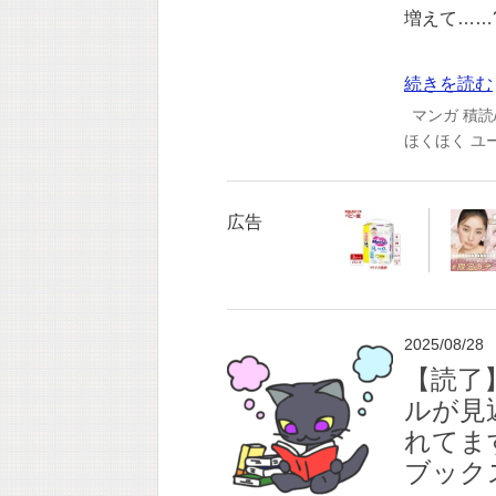
増えて……
続きを読む
マンガ
積読
ほくほく
ユ
広告
2025/08/28
【読了
ルが見
れてま
ブック