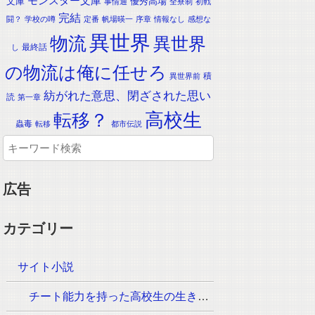
モンスター文庫
文庫
優秀高場
事情通
全寮制
初戦
完結
闘？
学校の噂
定番
帆場暎一
序章
情報なし
感想な
異世界
物流
異世界
最終話
し
の物流は俺に任せろ
積
異世界前
紡がれた意思、閉ざされた思い
読
第一章
転移？
高校生
蟲毒
転移
都市伝説
広告
カテゴリー
サイト小説
チート能力を持った高校生の生き残りをかけた長く短い七日間