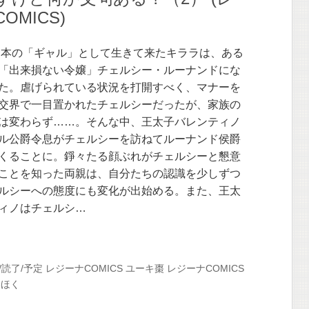
OMICS)
日本の「ギャル」として生きて来たキララは、ある
「出来損ない令嬢」チェルシー・ルーナンドにな
た。虐げられている状況を打開すべく、マナーを
交界で一目置かれたチェルシーだったが、家族の
は変わらず……。そんな中、王太子バレンティノ
ル公爵令息がチェルシーを訪ねてルーナンド侯爵
くることに。錚々たる顔ぶれがチェルシーと懇意
ことを知った両親は、自分たちの認識を少しずつ
ルシーへの態度にも変化が出始める。また、王太
ィノはチェルシ…
/読了/予定
レジーナCOMICS
ユーキ棗
レジーナCOMICS
くほく