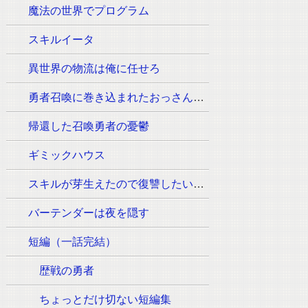
魔法の世界でプログラム
スキルイータ
異世界の物流は俺に任せろ
勇者召喚に巻き込まれたおっさんはウォッシュの魔法（必須:ウィッシュのポーズ）しか使えません。
帰還した召喚勇者の憂鬱
ギミックハウス
スキルが芽生えたので復讐したいと思います
バーテンダーは夜を隠す
短編（一話完結）
歴戦の勇者
ちょっとだけ切ない短編集