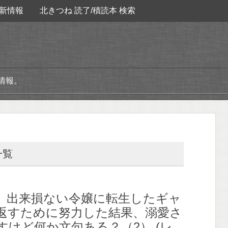
新情報
北きつね 読了/積読本 検索
情報。
一覧
】出来損ない令嬢に転生したギャ
返すために努力した結果、溺愛さ
すけど何か文句ある？（2） (レ