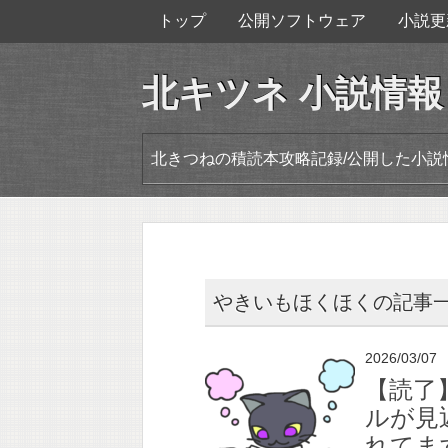
トップ
公開ソフトウェア
小説更
北キツネ 小説情報
北きつねの積読本攻略記録/公開した小説
やきいもほくほくの記事
2026/03/07
【読了
ルが見
れてま