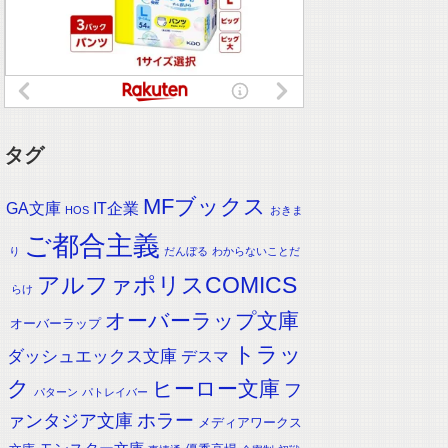
タグ
MFブックス
IT企業
GA文庫
HOS
おきま
ご都合主義
り
だんぼる
わからないことだ
アルファポリスCOMICS
らけ
オーバーラップ文庫
オーバーラップ
トラッ
ダッシュエックス文庫
デスマ
ク
ヒーロー文庫
フ
パターン
パトレイバー
ホラー
ァンタジア文庫
メディアワークス