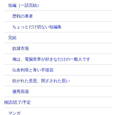
短編（一話完結）
歴戦の勇者
ちょっとだけ切ない短編集
完結
奴隷市場
俺は、電脳世界が好きなだけの一般人です
仏舎利塔と青い手毬花
紡がれた意思、閉ざされた思い
優秀高場
積読/読了/予定
マンガ