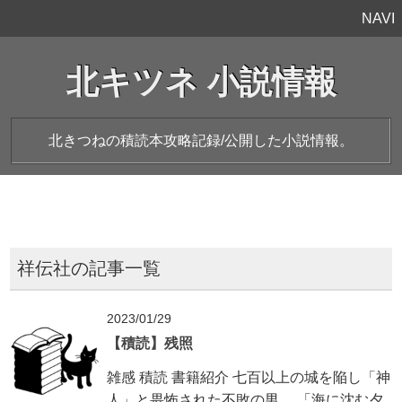
NAVI
北キツネ 小説情報
北きつねの積読本攻略記録/公開した小説情報。
祥伝社の記事一覧
2023/01/29
【積読】残照
雑感 積読 書籍紹介 七百以上の城を陥し「神
人」と畏怖された不敗の男。 「海に沈む夕