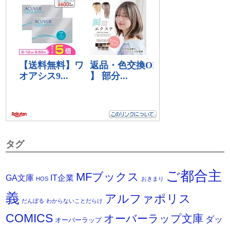
タグ
ご都合主
MFブックス
IT企業
GA文庫
HOS
おきまり
義
アルファポリス
だんぼる
わからないことだらけ
COMICS
オーバーラップ文庫
ダッ
オーバーラップ