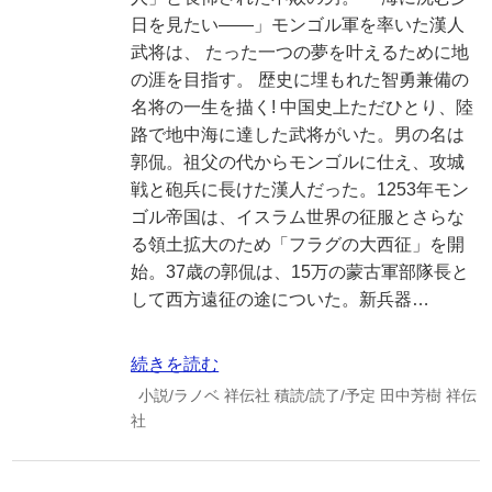
日を見たい――」モンゴル軍を率いた漢人
武将は、 たった一つの夢を叶えるために地
の涯を目指す。 歴史に埋もれた智勇兼備の
名将の一生を描く! 中国史上ただひとり、陸
路で地中海に達した武将がいた。男の名は
郭侃。祖父の代からモンゴルに仕え、攻城
戦と砲兵に長けた漢人だった。1253年モン
ゴル帝国は、イスラム世界の征服とさらな
る領土拡大のため「フラグの大西征」を開
始。37歳の郭侃は、15万の蒙古軍部隊長と
して西方遠征の途についた。新兵器…
続きを読む
小説/ラノベ
祥伝社
積読/読了/予定
田中芳樹
祥伝
社