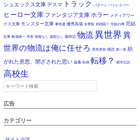
トラック
シュエックス文庫
デスマ
パターン
パトレイバー
ヒーロー文庫
ホラー
ファンタジア文庫
メディアワー
モンスター文庫
完結
クス文庫
優秀高場
事情通
全寮制
初戦闘？
学校の噂
異世界
物流
異
最終話
定番
帆場暎一
序章
情報なし
感想なし
世界の物流は俺に任せろ
紡
積読
異世界前
第一章
転移？
がれた意思、閉ざされた思い
蟲毒
転移
都市伝説
高校生
広告
カテゴリー
サイト小説