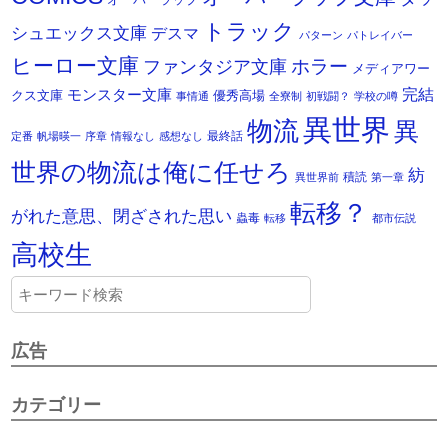
トラック
シュエックス文庫
デスマ
パターン
パトレイバー
ヒーロー文庫
ホラー
ファンタジア文庫
メディアワー
モンスター文庫
完結
クス文庫
優秀高場
事情通
全寮制
初戦闘？
学校の噂
異世界
物流
異
最終話
定番
帆場暎一
序章
情報なし
感想なし
世界の物流は俺に任せろ
紡
積読
異世界前
第一章
転移？
がれた意思、閉ざされた思い
蟲毒
転移
都市伝説
高校生
広告
カテゴリー