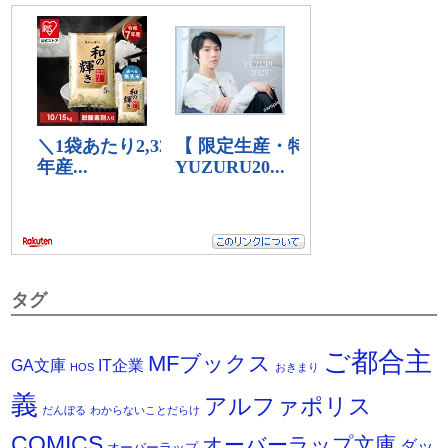
タグ
ご都合主
MFブックス
IT企業
GA文庫
HOS
おきまり
義
アルファポリス
だんぼる
わからないことだらけ
COMICS
オーバーラップ文庫
ダッ
オーバーラップ