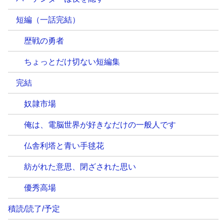
短編（一話完結）
歴戦の勇者
ちょっとだけ切ない短編集
完結
奴隷市場
俺は、電脳世界が好きなだけの一般人です
仏舎利塔と青い手毬花
紡がれた意思、閉ざされた思い
優秀高場
積読/読了/予定