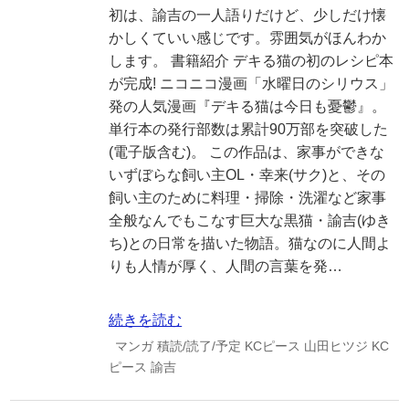
初は、諭吉の一人語りだけど、少しだけ懐
かしくていい感じです。雰囲気がほんわか
します。 書籍紹介 デキる猫の初のレシピ本
が完成! ニコニコ漫画「水曜日のシリウス」
発の人気漫画『デキる猫は今日も憂鬱』。
単行本の発行部数は累計90万部を突破した
(電子版含む)。 この作品は、家事ができな
いずぼらな飼い主OL・幸来(サク)と、その
飼い主のために料理・掃除・洗濯など家事
全般なんでもこなす巨大な黒猫・諭吉(ゆき
ち)との日常を描いた物語。猫なのに人間よ
りも人情が厚く、人間の言葉を発…
続きを読む
マンガ
積読/読了/予定
KCピース
山田ヒツジ
KC
ピース
諭吉