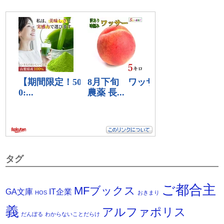
タグ
ご都合主
MFブックス
IT企業
GA文庫
HOS
おきまり
義
アルファポリス
だんぼる
わからないことだらけ