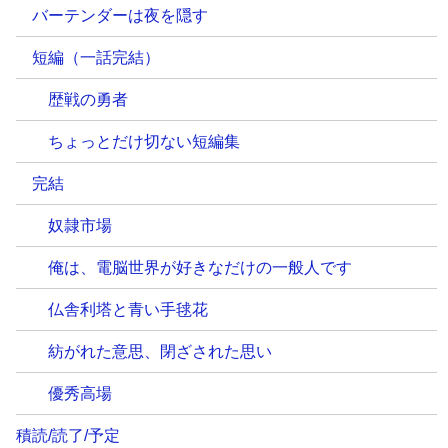
バーテンダーは夜を隠す
短編（一話完結）
歴戦の勇者
ちょっとだけ切ない短編集
完結
奴隷市場
俺は、電脳世界が好きなだけの一般人です
仏舎利塔と青い手毬花
紡がれた意思、閉ざされた思い
優秀高場
積読/読了/予定