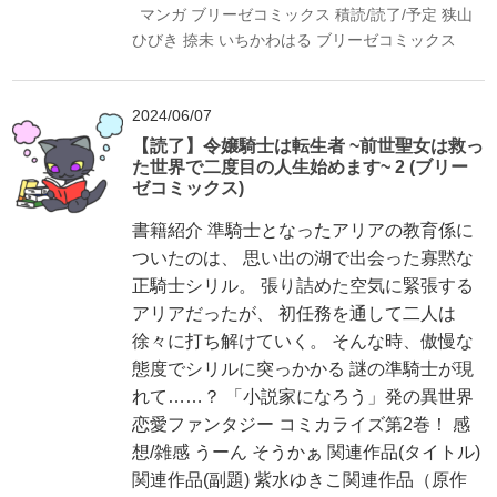
マンガ
ブリーゼコミックス
積読/読了/予定
狭山
ひびき
捺未
いちかわはる
ブリーゼコミックス
2024/06/07
【読了】令嬢騎士は転生者 ~前世聖女は救っ
た世界で二度目の人生始めます~ 2 (ブリー
ゼコミックス)
書籍紹介 準騎士となったアリアの教育係に
ついたのは、 思い出の湖で出会った寡黙な
正騎士シリル。 張り詰めた空気に緊張する
アリアだったが、 初任務を通して二人は
徐々に打ち解けていく。 そんな時、傲慢な
態度でシリルに突っかかる 謎の準騎士が現
れて……？ 「小説家になろう」発の異世界
恋愛ファンタジー コミカライズ第2巻！ 感
想/雑感 うーん そうかぁ 関連作品(タイトル)
関連作品(副題) 紫水ゆきこ関連作品（原作