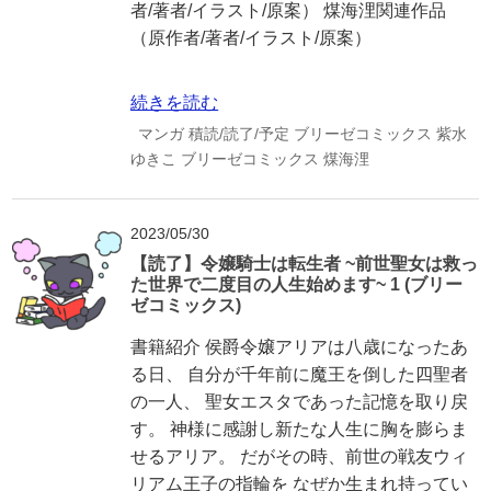
者/著者/イラスト/原案） 煤海浬関連作品
（原作者/著者/イラスト/原案）
続きを読む
マンガ
積読/読了/予定
ブリーゼコミックス
紫水
ゆきこ
ブリーゼコミックス
煤海浬
2023/05/30
【読了】令嬢騎士は転生者 ~前世聖女は救っ
た世界で二度目の人生始めます~ 1 (ブリー
ゼコミックス)
書籍紹介 侯爵令嬢アリアは八歳になったあ
る日、 自分が千年前に魔王を倒した四聖者
の一人、 聖女エスタであった記憶を取り戻
す。 神様に感謝し新たな人生に胸を膨らま
せるアリア。 だがその時、前世の戦友ウィ
リアム王子の指輪を なぜか生まれ持ってい