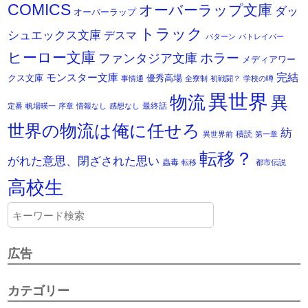
COMICS
オーバーラップ文庫
ダッ
オーバーラップ
トラック
シュエックス文庫
デスマ
パターン
パトレイバー
ヒーロー文庫
ホラー
ファンタジア文庫
メディアワー
モンスター文庫
完結
クス文庫
優秀高場
事情通
全寮制
初戦闘？
学校の噂
異世界
物流
異
最終話
定番
帆場暎一
序章
情報なし
感想なし
世界の物流は俺に任せろ
紡
積読
異世界前
第一章
転移？
がれた意思、閉ざされた思い
蟲毒
転移
都市伝説
高校生
広告
カテゴリー