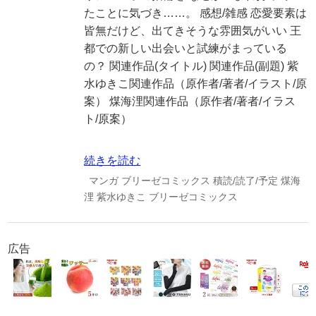
たことに気づき……。 感想/雑感 恋愛要素は
皆無だけど、出てきそうな雰囲気がいい 王
都での新しい出会いと試練がまっている
の？ 関連作品(タイトル) 関連作品(副題) 紫
水ゆきこ関連作品（原作者/著者/イラスト/原
案） 煤海浬関連作品（原作者/著者/イラス
ト/原案）
続きを読む
マンガ
ブリーゼコミックス
積読/読了/予定
煤海
浬
紫水ゆきこ
ブリーゼコミックス
広告