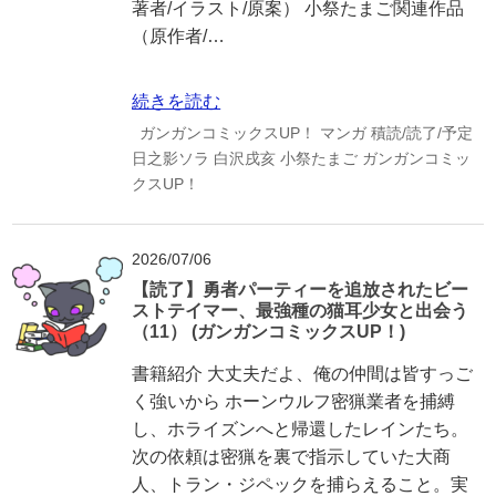
著者/イラスト/原案） 小祭たまご関連作品
（原作者/…
続きを読む
ガンガンコミックスUP！
マンガ
積読/読了/予定
日之影ソラ
白沢戌亥
小祭たまご
ガンガンコミッ
クスUP！
2026/07/06
【読了】勇者パーティーを追放されたビー
ストテイマー、最強種の猫耳少女と出会う
（11） (ガンガンコミックスUP！)
書籍紹介 大丈夫だよ、俺の仲間は皆すっご
く強いから ホーンウルフ密猟業者を捕縛
し、ホライズンへと帰還したレインたち。
次の依頼は密猟を裏で指示していた大商
人、トラン・ジペックを捕らえること。実