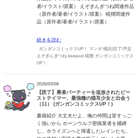
者/イラスト/原案） えぞぎんぎつね関連作品
（原作者/著者/イラスト/原案） 椛狸関連作
品（原作者/著者/イラスト/原案）
続きを読む
ガンガンコミックスUP！
マンガ
積読/読了/予定
えぞぎんぎつね
keepout
椛狸
ガンガンコミックス
UP！
2026/03/08
【読了】勇者パーティーを追放されたビー
ストテイマー、最強種の猫耳少女と出会う
（11） (ガンガンコミックスUP！)
書籍紹介 大丈夫だよ、俺の仲間は皆すっご
く強いから ホーンウルフ密猟業者を捕縛
し、ホライズンへと帰還したレインたち。