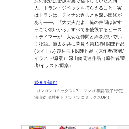
次の依頼は密猟を裏で指示していた大商
人、トラン・ジペックを捕らえること。実
はトランは、ティナの過去とも深い因縁が
あり――。『大丈夫だよ、俺の仲間は皆す
っごく強いから』すべてを使役するビース
トテイマーが、大切な仲間と絆を紡いでい
く物語。過去を共に背負う第11巻! 関連作品
(タイトル) 茂村モト関連作品（原作者/著者/
イラスト/原案） 深山鈴関連作品（原作者/著
者/イラスト/原案）
続きを読む
ガンガンコミックスUP！
マンガ
積読/読了/予定
深山鈴
茂村モト
ガンガンコミックスUP！