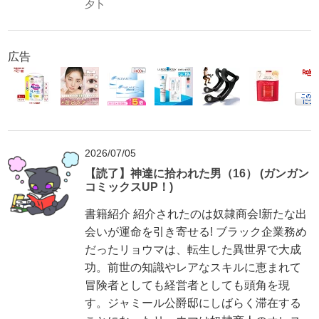
夕卜
広告
2026/07/05
【読了】神達に拾われた男（16） (ガンガン
コミックスUP！)
書籍紹介 紹介されたのは奴隷商会!新たな出
会いが運命を引き寄せる! ブラック企業務め
だったリョウマは、転生した異世界で大成
功。前世の知識やレアなスキルに恵まれて
冒険者としても経営者としても頭角を現
す。ジャミール公爵邸にしばらく滞在する