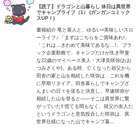
【読了】ドラゴンと山暮らし 休日は異世界
でキャンプライフ（1） (ガンガンコミック
スUP！)
書籍紹介 竜と亜人と、ゆるい×美味しいスロ
ーライフ♪ 「まずはこちらをご賞味あれ!」
「これは…きわめて美味であるな…!」 ブラ
ック企業勤務で、キャンプだけが生き甲斐
な22歳のマイペース美人・大津見咲弥(おお
つみさくや)。ある時、亡くなった祖父から
田舎の家と山を相続した咲弥は、これを機
に早期リタイア。田舎暮らしでキャンプざ
んまいの日々を送ると決意し、早速咲弥が
相続した山を登ると――そこは異世界に繋
がっていた!! 慌てる間もなく、祖父の友人だ
というドラゴンと意気投合した咲弥は、異
世界仕様になった山でキャンプ暮…