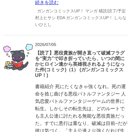
続きを読む
ガンガンコミックスUP！
マンガ
積読/読了/予定
村上ヒサシ
EDA
ガンガンコミックスUP！
しらな
いひとし
2026/07/05
【読了】悪役貴族が開き直って破滅フラグ
を“実力”で叩き折っていたら、いつの間に
かヒロイン達から英雄視されるようになっ
た件(コミック)（1） (ガンガンコミックス
UP！)
書籍紹介 死にたくなきゃ強くなれ。死の運
命を捻じ曲げる悪役バトルファンタジー 人
気恋愛バトルファンタジーゲームの世界に
転生。しかしその転生先は、どのルートで
も主人公達に討たれる無能な悪役貴族だっ
た。すでに悪行は重なり、破滅は目前–だが
彼は気づく。「主人公達より強くなれば生