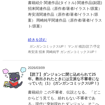
書籍紹介 関連作品(タイトル) 関連作品(副題)
招来関連作品（原作者/著者/イラスト/原案）
寿安清関連作品（原作者/著者/イラスト/原
案） 岡崎純平関連作品（原作者/著者/イラス
ト/原案）
続きを読む
ガンガンコミックスUP！
マンガ
積読/読了/予定
寿安清
招来
岡崎純平
ガンガンコミックスUP！
2026/03/09
【読了】ダンジョンに閉じ込められて25
年。救出されたときには立派な不審者にな
っていた（1） (ガンガンコミックスUP！)
書籍紹介 この不審者、伝説となる。 「どこ
からどう見ても、紛れもない不審者であ
る」現代に突如現れたダンジョン。そこへ