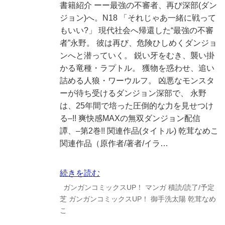
書籍紹介 ーー最強の不審者、再び深部(ダン
ジョン)へ。N18 「それじゃあ一緒に戦って
もいい?」 現代社会へ帰還した“最強の不審
者”永野。 彼は再び、危険ひしめくダンジョ
ンへと潜っていく。 鋭い牙をむき、襲い掛
かる竜種・ラプトル。 獲物を惑わせ、追い
詰める人狼・ワーウルフ。 凶悪なモンスタ
ーが待ち受けるダンジョン深部で、 永野
は、25年間で培った圧倒的な力を見せつけ
る–!! 爽快感MAXの無双ダンジョン配信
譚、–第2巻!! 関連作品(タイトル) 乾茸なめこ
関連作品（原作者/著者/イラ…
続きを読む
ガンガンコミックスUP！
マンガ
積読/読了/予定
芝
ガンガンコミックスUP！
御手洗太陽
乾茸なめ
こ