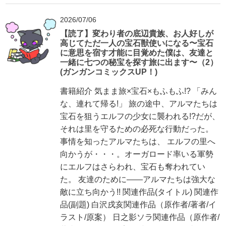
2026/07/06
【読了】変わり者の底辺貴族、お人好しが
高じてただ一人の宝石獣使いになる〜宝石
に意思を宿す才能に目覚めた僕は、友達と
一緒に七つの秘宝を探す旅に出ます〜（2）
(ガンガンコミックスUP！)
書籍紹介 気まま旅×宝石×もふもふ!? 「みん
な、連れて帰る!」 旅の途中、アルマたちは
宝石を狙うエルフの少女に襲われる!?だが、
それは里を守るための必死な行動だった。
事情を知ったアルマたちは、 エルフの里へ
向かうが・・・。オーガロード率いる軍勢
にエルフはさらわれ、宝石も奪われてい
た。 友達のために――アルマたちは強大な
敵に立ち向かう!! 関連作品(タイトル) 関連作
品(副題) 白沢戌亥関連作品（原作者/著者/イ
ラスト/原案） 日之影ソラ関連作品（原作者/