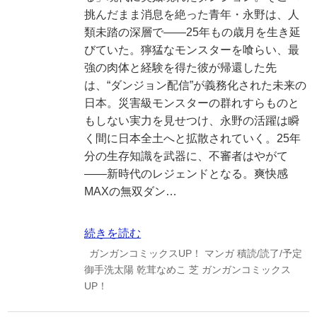
挑んだまま消息を絶った青年・永野は、人
類未踏の深層で――25年もの歳月を生き延
びていた。獰猛なモンスターを喰らい、最
強の肉体と経験を得た彼が帰還した先
は、“ダンジョン配信”が義務化された未来の
日本。災害級モンスターの群れすらものと
もしない実力を見せつけ、永野の活躍は瞬
く間に日本全土へと拡散されていく。25年
分の生存知識を武器に、不審者はやがて
――新時代のレジェンドとなる。爽快感
MAXの無双ダン…
続きを読む
ガンガンコミックスUP！
マンガ
積読/読了/予定
御手洗太陽
乾茸なめこ
芝
ガンガンコミックス
UP！