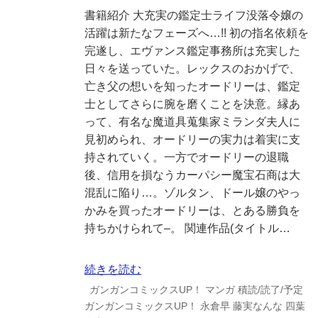
書籍紹介 大充実の鑑定士ライフ没落令嬢の
活躍は新たなフェーズへ…!! 初の指名依頼を
完遂し、エヴァンス鑑定事務所は充実した
日々を送っていた。レックスのおかげで、
亡き父の想いを知ったオードリーは、鑑定
士としてさらに腕を磨くことを決意。縁あ
って、有名な魔道具蒐集家ミランダ夫人に
見初められ、オードリーの実力は着実に支
持されていく。一方でオードリーの退職
後、信用を損なうカーパシー魔宝石商は大
混乱に陥り…。ゾルタン、ドール嬢のやっ
かみを買ったオードリーは、とある勝負を
持ちかけられて–。 関連作品(タイトル…
続きを読む
ガンガンコミックスUP！
マンガ
積読/読了/予定
ガンガンコミックスUP！
永倉早
藤実なんな
四葉