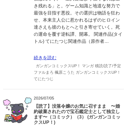
き残れる」と。ゲーム知識と地道な努力で
最強を目指す悪役。その選択は物語を狂わ
せ、本来主人公に惹かれるはずのヒロイン
達さえも彼のもとへと引き寄せていく。死
の運命を覆す逆転譚、開幕。 関連作品(タイ
トル) てにたつじ関連作品（原作者…
続きを読む
ガンガンコミックスUP！
マンガ
積読/読了/予定
ファルまろ
楓原こうた
ガンガンコミックスUP！
てにたつじ
2026/07/05
【読了】没落令嬢のお気に召すまま 〜婚
約破棄されたので宝石鑑定士として独立し
ます〜（コミック）（3） (ガンガンコミッ
クスUP！)