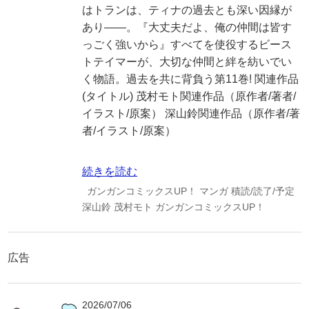
はトランは、ティナの過去とも深い因縁が
あり――。『大丈夫だよ、俺の仲間は皆す
っごく強いから』すべてを使役するビース
トテイマーが、大切な仲間と絆を紡いでい
く物語。過去を共に背負う第11巻! 関連作品
(タイトル) 茂村モト関連作品（原作者/著者/
イラスト/原案） 深山鈴関連作品（原作者/著
者/イラスト/原案）
続きを読む
ガンガンコミックスUP！
マンガ
積読/読了/予定
深山鈴
茂村モト
ガンガンコミックスUP！
広告
2026/07/06