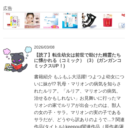
広告
2026/03/08
【読了】転生幼女は前世で助けた精霊たち
に懐かれる（コミック）（3） (ガンガンコ
ミックスUP！)
書籍紹介 もふもふ大活躍! つよつよ幼女につ
いに妹が!? 乳母・マリオンの病気を知らさ
れたルリア。「ルリア、マリオンの病気、
治せるかもしれない」お見舞いに行ったマ
リオンの家でルリアが出会ったのは、獣人
の女の子・サラ。マリオンの実の子である
サラだが、どうやら訳ありのようで…? 関連
作品(タイトル) keepout関連作品（原作者/著