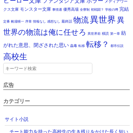
ヒーロー文庫
ホラー
ファンタジア文庫
メディアワー
モンスター文庫
完結
クス文庫
優秀高場
事情通
全寮制
初戦闘？
学校の噂
異世界
物流
異
最終話
定番
帆場暎一
序章
情報なし
感想なし
世界の物流は俺に任せろ
紡
積読
異世界前
第一章
転移？
がれた意思、閉ざされた思い
蟲毒
転移
都市伝説
高校生
広告
カテゴリー
サイト小説
チート能力を持った高校生の生き残りをかけた長く短い