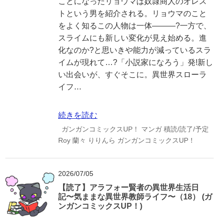
ことになったリョウマは奴隷商人のオレス
トという男を紹介される。リョウマのこと
をよく知るこの人物は一体―――?一方で、
スライムにも新しい変化が見え始める。進
化なのか?と思いきや能力が減っているスラ
イムが現れて…?「小説家になろう」発!新し
い出会いが、すぐそこに。異世界スローラ
イフ…
続きを読む
ガンガンコミックスUP！
マンガ
積読/読了/予定
Roy
蘭々
りりんら
ガンガンコミックスUP！
2026/07/05
【読了】アラフォー賢者の異世界生活日
記〜気ままな異世界教師ライフ〜（18） (ガ
ンガンコミックスUP！)