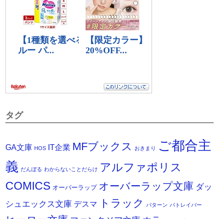
タグ
ご都合主
MFブックス
IT企業
GA文庫
HOS
おきまり
義
アルファポリス
だんぼる
わからないことだらけ
COMICS
オーバーラップ文庫
ダッ
オーバーラップ
トラック
シュエックス文庫
デスマ
パターン
パトレイバー