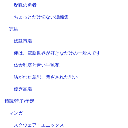
歴戦の勇者
ちょっとだけ切ない短編集
完結
奴隷市場
俺は、電脳世界が好きなだけの一般人です
仏舎利塔と青い手毬花
紡がれた意思、閉ざされた思い
優秀高場
積読/読了/予定
マンガ
スクウェア・エニックス