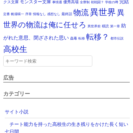
モンスター文庫
完結
クス文庫
優秀高場
事情通
全寮制
初戦闘？
学校の噂
異世界
物流
異
最終話
定番
帆場暎一
序章
情報なし
感想なし
世界の物流は俺に任せろ
紡
積読
異世界前
第一章
転移？
がれた意思、閉ざされた思い
蟲毒
転移
都市伝説
高校生
広告
カテゴリー
サイト小説
チート能力を持った高校生の生き残りをかけた長く短い
七日間