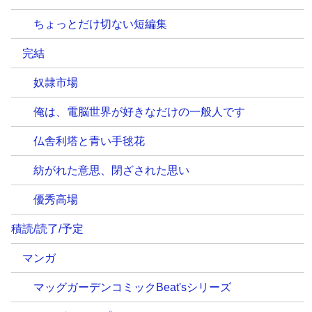
ちょっとだけ切ない短編集
完結
奴隷市場
俺は、電脳世界が好きなだけの一般人です
仏舎利塔と青い手毬花
紡がれた意思、閉ざされた思い
優秀高場
積読/読了/予定
マンガ
マッグガーデンコミックBeat'sシリーズ