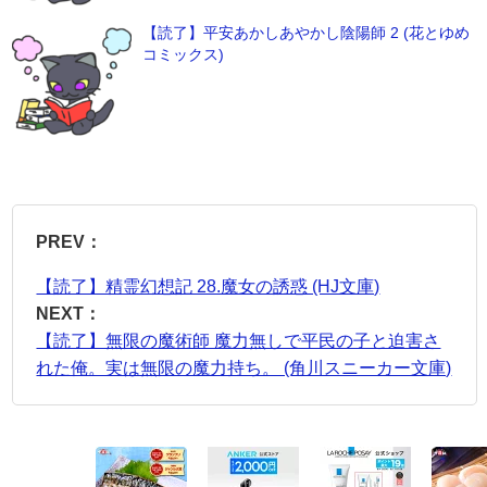
【読了】平安あかしあやかし陰陽師 2 (花とゆめ
コミックス)
PREV：
【読了】精霊幻想記 28.魔女の誘惑 (HJ文庫)
NEXT：
【読了】無限の魔術師 魔力無しで平民の子と迫害さ
れた俺。実は無限の魔力持ち。 (角川スニーカー文庫)