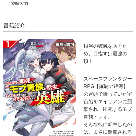
2026/03/09
書籍紹介
銀河の破滅を防ぐた
め、目指すは最強の
頂！
スペースファンタジー
RPG【羅刹の銀河】
の冒頭で乗っていた宇
宙船をエイリアンに襲
撃され、即死するモブ
貴族・レオ。
そんな彼に転生したの
は、まさに襲撃される