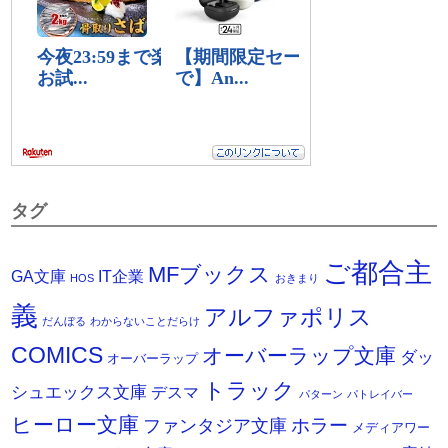
タグ
ご都合主
MFブックス
IT企業
GA文庫
HOS
おきまり
義
アルファポリス
だんぼる
わからないことだらけ
COMICS
オーバーラップ文庫
ダッ
オーバーラップ
トラック
シュエックス文庫
デスマ
パターン
パトレイバー
ヒーロー文庫
ホラー
ファンタジア文庫
メディアワー