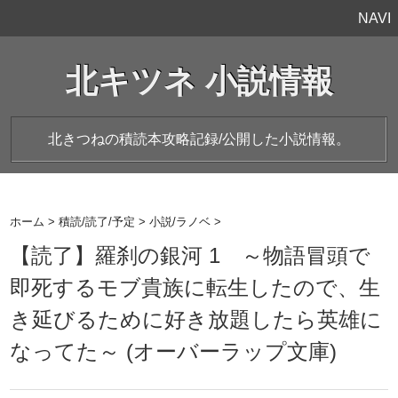
NAVI
北キツネ 小説情報
北きつねの積読本攻略記録/公開した小説情報。
ホーム
>
積読/読了/予定
>
小説/ラノベ
>
【読了】羅刹の銀河 1 ～物語冒頭で
即死するモブ貴族に転生したので、生
き延びるために好き放題したら英雄に
なってた～ (オーバーラップ文庫)