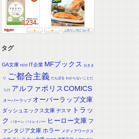
タグ
MFブックス
IT企業
GA文庫
HOS
おきま
ご都合主義
り
だんぼる
わからないことだ
アルファポリスCOMICS
らけ
オーバーラップ文庫
オーバーラップ
トラッ
ダッシュエックス文庫
デスマ
ク
ヒーロー文庫
フ
パターン
パトレイバー
ホラー
ァンタジア文庫
メディアワークス