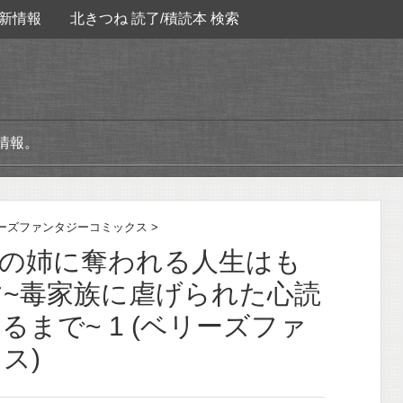
新情報
北きつね 読了/積読本 検索
情報。
ーズファンタジーコミックス
>
ちの姉に奪われる人生はも
~毒家族に虐げられた心読
まで~ 1 (ベリーズファ
ス)