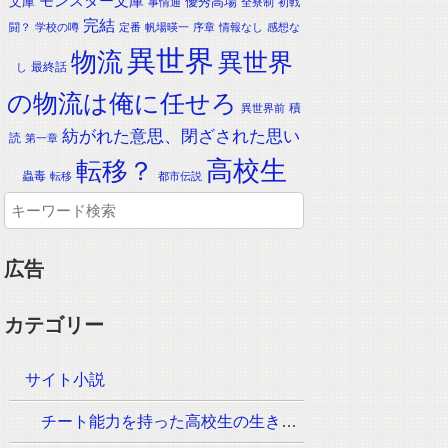
モンスター文庫
文庫
優秀高場
事情通
全寮制
初戦
完結
闘？
学校の噂
定番
帆場暎一
序章
情報なし
感想な
異世界
物流
異世界
最終話
し
の物流は俺に任せろ
積
異世界前
紡がれた意思、閉ざされた思い
読
第一章
転移？
高校生
蟲毒
転移
都市伝説
広告
カテゴリー
サイト小説
チート能力を持った高校生の生き残りをかけた長く短い七日間