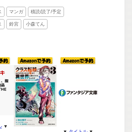
ス
マンガ
積読/読了/予定
ス
鈴宮
小森てん
ル
▼
▼
タイトル
▼