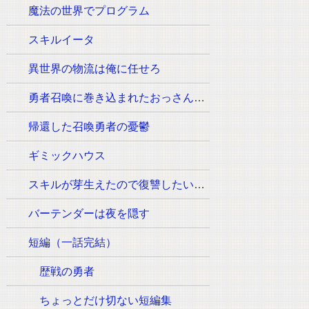
魔法の世界でプログラム
スキルイータ
異世界の物流は俺に任せろ
勇者召喚に巻き込まれたおっさんはウォッシュの魔法（必須:ウィッシュのポーズ）しか使えません。
帰還した召喚勇者の憂鬱
ギミックハウス
スキルが芽生えたので復讐したいと思います
バーテンダーは夜を隠す
短編（一話完結）
歴戦の勇者
ちょっとだけ切ない短編集