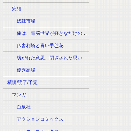
完結
奴隷市場
俺は、電脳世界が好きなだけの一般人です
仏舎利塔と青い手毬花
紡がれた意思、閉ざされた思い
優秀高場
積読/読了/予定
マンガ
白泉社
アクションコミックス