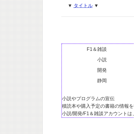
▼
タイトル
▼
F1＆雑談
小説
開発
静岡
小説やプログラムの宣伝
積読本や購入予定の書籍の情報を
小説/開発/F1＆雑談アカウント