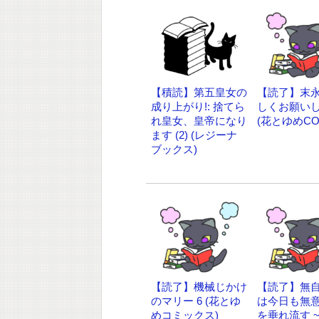
【積読】第五皇女の
【読了】末
成り上がり!: 捨てら
しくお願いし
れ皇女、皇帝になり
(花とゆめCO
ます (2) (レジーナ
ブックス)
【読了】機械じかけ
【読了】無
のマリー 6 (花とゆ
は今日も無
めコミックス)
を垂れ流す 