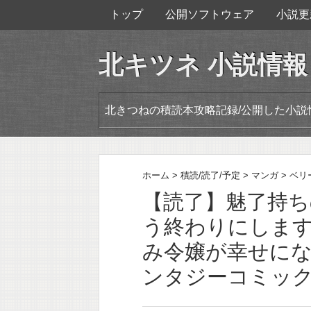
トップ
公開ソフトウェア
小説更
北キツネ 小説情報
北きつねの積読本攻略記録/公開した小説
ホーム
>
積読/読了/予定
>
マンガ
>
ベリ
【読了】魅了持
う終わりにします
み令嬢が幸せになる
ンタジーコミック