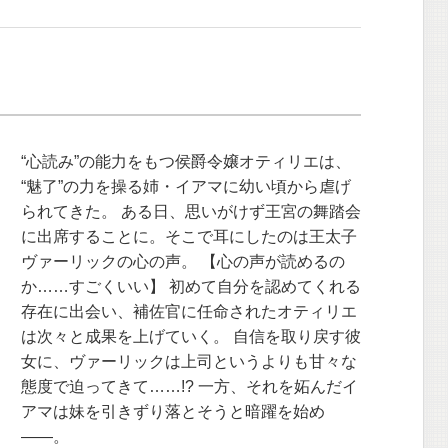
“心読み”の能力をもつ侯爵令嬢オティリエは、
“魅了”の力を操る姉・イアマに幼い頃から虐げ
られてきた。 ある日、思いがけず王宮の舞踏会
に出席することに。そこで耳にしたのは王太子
ヴァーリックの心の声。 【心の声が読めるの
か……すごくいい】 初めて自分を認めてくれる
存在に出会い、補佐官に任命されたオティリエ
は次々と成果を上げていく。 自信を取り戻す彼
女に、ヴァーリックは上司というよりも甘々な
態度で迫ってきて……!? 一方、それを妬んだイ
アマは妹を引きずり落とそうと暗躍を始め
――。