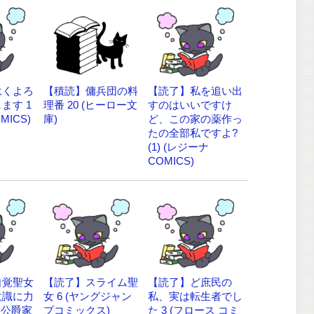
永くよろ
【積読】傭兵団の料
【読了】私を追い出
ます 1
理番 20 (ヒーロー文
すのはいいですけ
MICS)
庫)
ど、この家の薬作っ
たの全部私ですよ?
(1) (レジーナ
COMICS)
自覚聖女
【読了】スライム聖
【読了】ど庶民の
意識に力
女 6 (ヤングジャン
私、実は転生者でし
~公爵家
プコミックス)
た 3 (フロース コミ