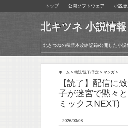
トップ
公開ソフトウェア
小説更
北キツネ 小説情報
北きつねの積読本攻略記録/公開した小説
ホーム
>
積読/読了/予定
>
マンガ
>
【読了】配信に
子が迷宮で黙々と人
ミックスNEXT)
2026/03/08