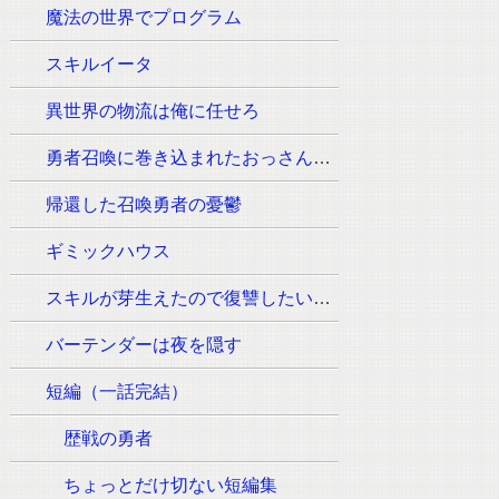
魔法の世界でプログラム
スキルイータ
異世界の物流は俺に任せろ
勇者召喚に巻き込まれたおっさんはウォッシュの魔法（必須:ウィッシュのポーズ）しか使えません。
帰還した召喚勇者の憂鬱
ギミックハウス
スキルが芽生えたので復讐したいと思います
バーテンダーは夜を隠す
短編（一話完結）
歴戦の勇者
ちょっとだけ切ない短編集