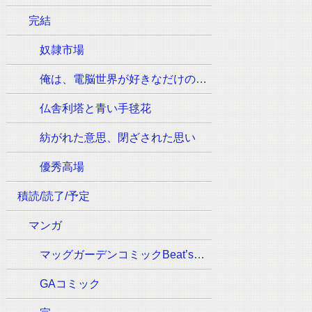
完結
奴隷市場
俺は、電脳世界が好きなだけの一般人です
仏舎利塔と青い手毬花
紡がれた意思、閉ざされた思い
優秀高場
積読/読了/予定
マンガ
マッグガーデンコミックBeat’sシリーズ
GAコミック