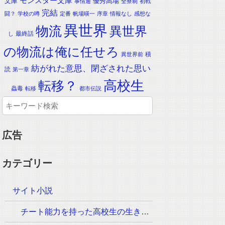
モンスター文庫
文庫
優秀高場
事情通
全寮制
初戦
完結
闘？
学校の噂
定番
帆場暎一
序章
情報なし
感想な
異世界
物流
異世界
最終話
し
の物流は俺に任せろ
積
異世界前
紡がれた意思、閉ざされた思い
読
第一章
転移？
高校生
蟲毒
転移
都市伝説
広告
カテゴリー
サイト小説
チート能力を持った高校生の生き残りをかけた長く短い七日間