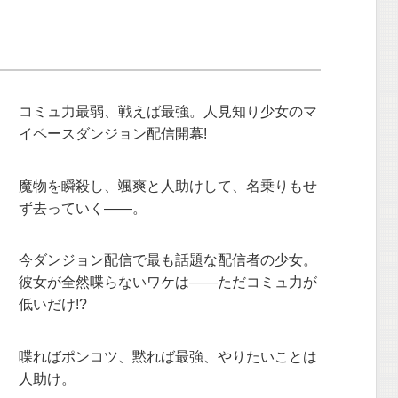
コミュ力最弱、戦えば最強。人見知り少女のマ
イペースダンジョン配信開幕!
魔物を瞬殺し、颯爽と人助けして、名乗りもせ
ず去っていく――。
今ダンジョン配信で最も話題な配信者の少女。
彼女が全然喋らないワケは――ただコミュ力が
低いだけ!?
喋ればポンコツ、黙れば最強、やりたいことは
人助け。