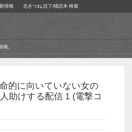
新情報
北きつね 読了/積読本 検索
情報。
致命的に向いていない女の
助けする配信 1 (電撃コ