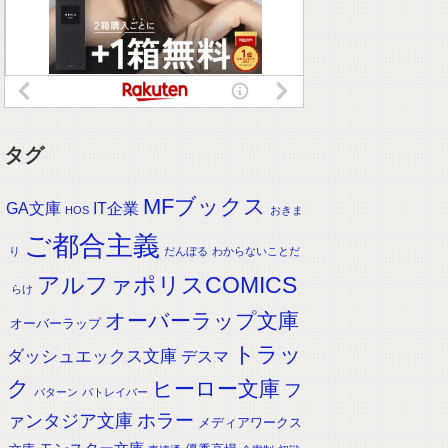
タグ
MFブックス
IT企業
GA文庫
HOS
おきま
ご都合主義
り
だんぼる
わからないことだ
アルファポリスCOMICS
らけ
オーバーラップ文庫
オーバーラップ
トラッ
ダッシュエックス文庫
デスマ
ク
ヒーロー文庫
フ
パターン
パトレイバー
ホラー
ァンタジア文庫
メディアワークス