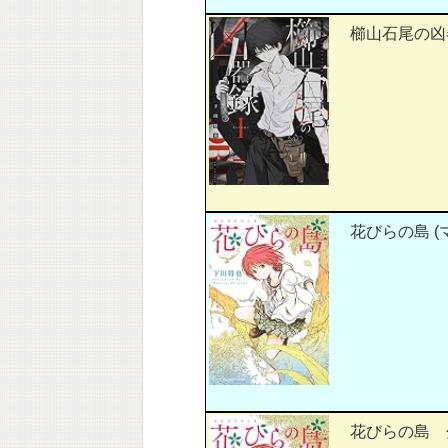
櫛山石尾の凶器録
花びらの島 (
花びらの島 分