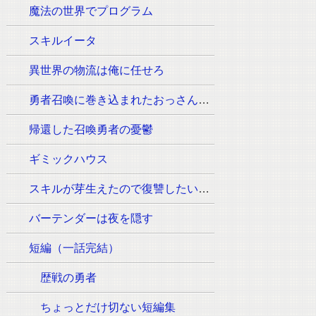
魔法の世界でプログラム
スキルイータ
異世界の物流は俺に任せろ
勇者召喚に巻き込まれたおっさんはウォッシュの魔法（必須:ウィッシュのポーズ）しか使えません。
帰還した召喚勇者の憂鬱
ギミックハウス
スキルが芽生えたので復讐したいと思います
バーテンダーは夜を隠す
短編（一話完結）
歴戦の勇者
ちょっとだけ切ない短編集