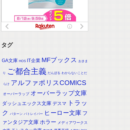
タグ
MFブックス
IT企業
GA文庫
HOS
おきま
ご都合主義
り
だんぼる
わからないことだ
アルファポリスCOMICS
らけ
オーバーラップ文庫
オーバーラップ
トラッ
ダッシュエックス文庫
デスマ
ク
ヒーロー文庫
フ
パターン
パトレイバー
ホラー
ァンタジア文庫
メディアワークス