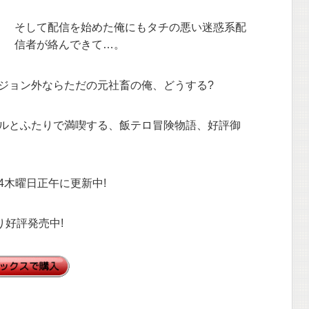
そして配信を始めた俺にもタチの悪い迷惑系配
信者が絡んできて…。
ジョン外ならただの元社畜の俺、どうする?
ルとふたりで満喫する、飯テロ冒険物語、好評御
4木曜日正午に更新中!
り好評発売中!