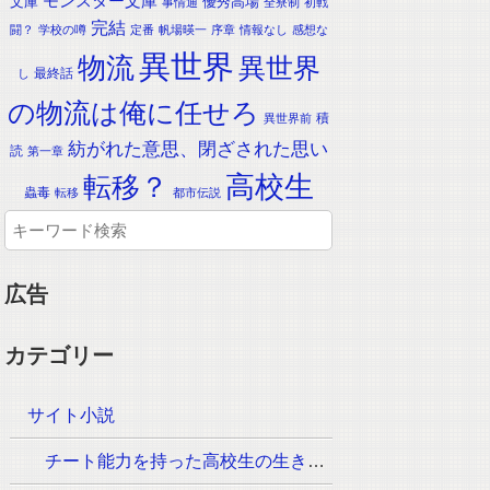
モンスター文庫
文庫
優秀高場
事情通
全寮制
初戦
完結
闘？
学校の噂
定番
帆場暎一
序章
情報なし
感想な
異世界
物流
異世界
最終話
し
の物流は俺に任せろ
積
異世界前
紡がれた意思、閉ざされた思い
読
第一章
転移？
高校生
蟲毒
転移
都市伝説
広告
カテゴリー
サイト小説
チート能力を持った高校生の生き残りをかけた長く短い七日間