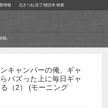
新情報
北きつね 読了/積読本 検索
情報。
ョンキャンパーの俺、ギャ
たらバズった上に毎日ギャ
る（2） (モーニング