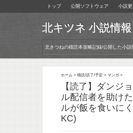
トップ
公開ソフトウェア
小説更
北キツネ 小説情報
北きつねの積読本攻略記録/公開した小説
ホーム
>
積読/読了/予定
>
マンガ
>
【読了】ダンジ
ル配信者を助け
ルが飯を食いにく
KC)