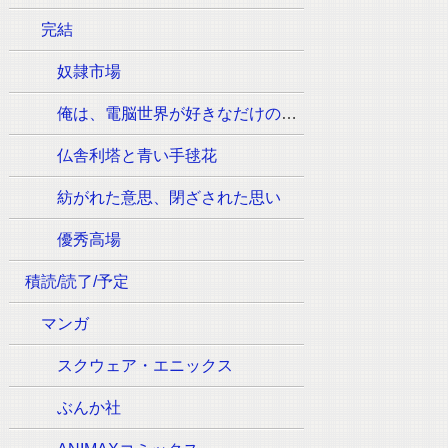
完結
奴隷市場
俺は、電脳世界が好きなだけの一般人です
仏舎利塔と青い手毬花
紡がれた意思、閉ざされた思い
優秀高場
積読/読了/予定
マンガ
スクウェア・エニックス
ぶんか社