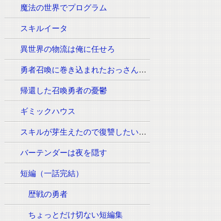
魔法の世界でプログラム
スキルイータ
異世界の物流は俺に任せろ
勇者召喚に巻き込まれたおっさんはウォッシュの魔法（必須:ウィッシュのポーズ）しか使えません。
帰還した召喚勇者の憂鬱
ギミックハウス
スキルが芽生えたので復讐したいと思います
バーテンダーは夜を隠す
短編（一話完結）
歴戦の勇者
ちょっとだけ切ない短編集