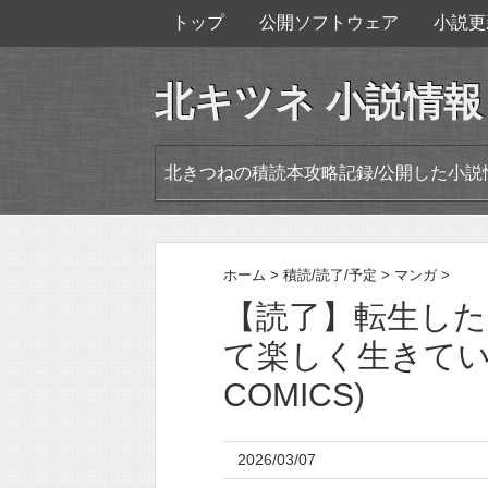
トップ
公開ソフトウェア
小説更
北キツネ 小説情報
北きつねの積読本攻略記録/公開した小説
ホーム
>
積読/読了/予定
>
マンガ
>
【読了】転生し
て楽しく生きてい
COMICS)
2026/03/07