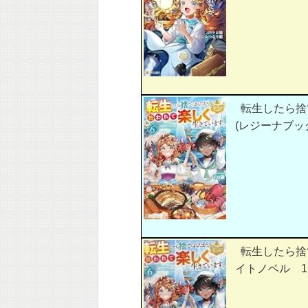
転生したら捨
(レジーナブッ
転生したら捨
イトノベル 1