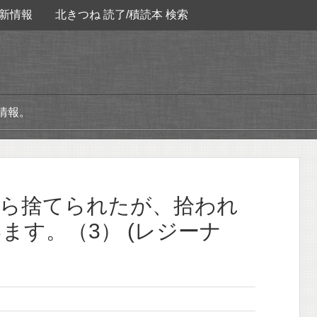
新情報
北きつね 読了/積読本 検索
情報。
たら捨てられたが、拾われ
ます。（3） (レジーナ