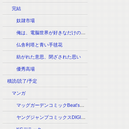
完結
奴隷市場
俺は、電脳世界が好きなだけの一般人です
仏舎利塔と青い手毬花
紡がれた意思、閉ざされた思い
優秀高場
積読/読了/予定
マンガ
マッグガーデンコミックBeat'sシリーズ
ヤングジャンプコミックスDIGITAL