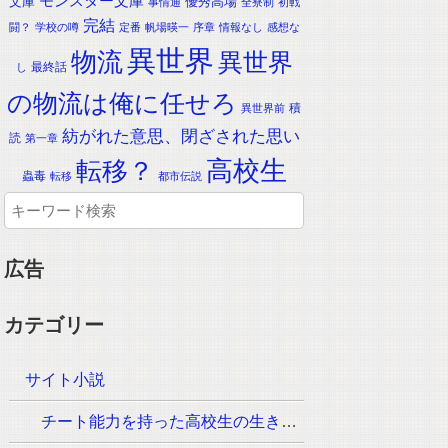
モンスター文庫
文庫
優秀高場
事情通
全寮制
初戦
完結
闘？
学校の噂
定番
帆場暎一
序章
情報なし
感想な
異世界
物流
異世界
最終話
し
の物流は俺に任せろ
積
異世界前
紡がれた意思、閉ざされた思い
読
第一章
転移？
高校生
蟲毒
転移
都市伝説
広告
カテゴリー
サイト小説
チート能力を持った高校生の生き残りをかけた長く短い七日間