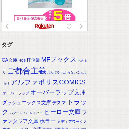
タグ
MFブックス
IT企業
GA文庫
HOS
おきま
ご都合主義
り
だんぼる
わからないことだ
アルファポリスCOMICS
らけ
オーバーラップ文庫
オーバーラップ
トラッ
ダッシュエックス文庫
デスマ
ク
ヒーロー文庫
フ
パターン
パトレイバー
ホラー
ァンタジア文庫
メディアワークス