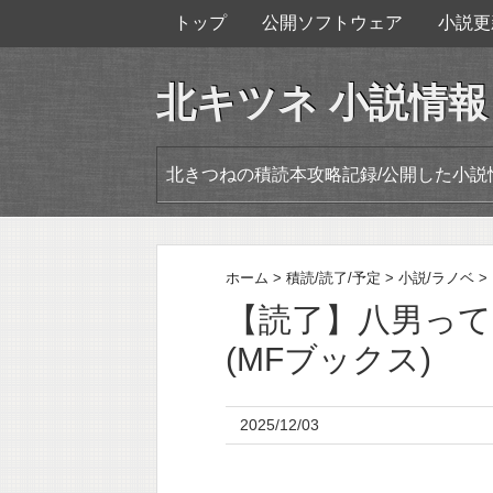
トップ
公開ソフトウェア
小説更
北キツネ 小説情報
北きつねの積読本攻略記録/公開した小説
ホーム
>
積読/読了/予定
>
小説/ラノベ
>
【読了】八男って
(MFブックス)
2025/12/03