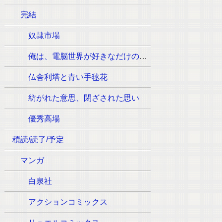
完結
奴隷市場
俺は、電脳世界が好きなだけの一般人です
仏舎利塔と青い手毬花
紡がれた意思、閉ざされた思い
優秀高場
積読/読了/予定
マンガ
白泉社
アクションコミックス