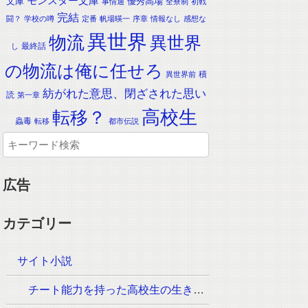
モンスター文庫
文庫
優秀高場
事情通
全寮制
初戦
完結
闘？
学校の噂
定番
帆場暎一
序章
情報なし
感想な
異世界
物流
異世界
最終話
し
の物流は俺に任せろ
積
異世界前
紡がれた意思、閉ざされた思い
読
第一章
転移？
高校生
蟲毒
転移
都市伝説
広告
カテゴリー
サイト小説
チート能力を持った高校生の生き残りをかけた長く短い七日間