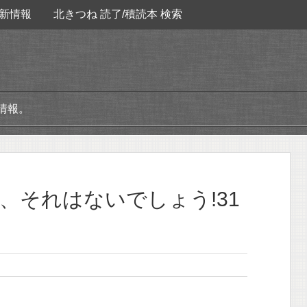
新情報
北きつね 読了/積読本 検索
情報。
、それはないでしょう!31