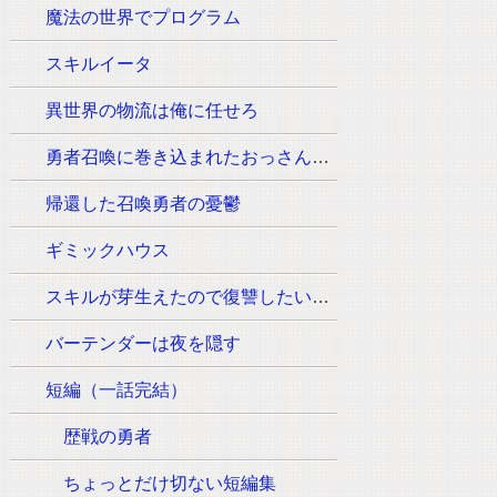
魔法の世界でプログラム
スキルイータ
異世界の物流は俺に任せろ
勇者召喚に巻き込まれたおっさんはウォッシュの魔法（必須:ウィッシュのポーズ）しか使えません。
帰還した召喚勇者の憂鬱
ギミックハウス
スキルが芽生えたので復讐したいと思います
バーテンダーは夜を隠す
短編（一話完結）
歴戦の勇者
ちょっとだけ切ない短編集