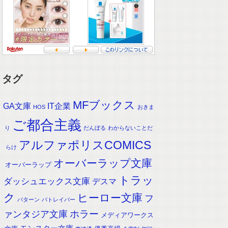
タグ
MFブックス
IT企業
GA文庫
HOS
おきま
ご都合主義
り
だんぼる
わからないことだ
アルファポリスCOMICS
らけ
オーバーラップ文庫
オーバーラップ
トラッ
ダッシュエックス文庫
デスマ
ク
ヒーロー文庫
フ
パターン
パトレイバー
ホラー
ァンタジア文庫
メディアワークス