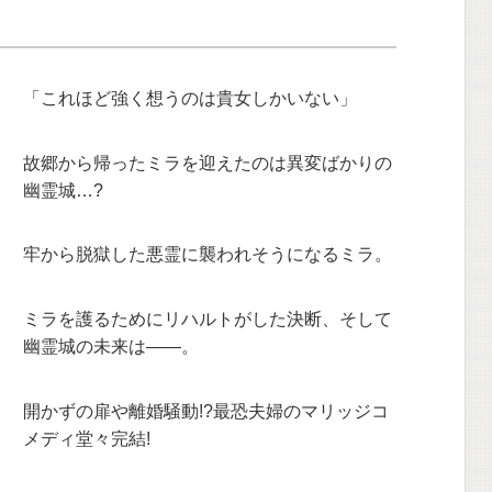
「これほど強く想うのは貴女しかいない」
故郷から帰ったミラを迎えたのは異変ばかりの
幽霊城…?
牢から脱獄した悪霊に襲われそうになるミラ。
ミラを護るためにリハルトがした決断、そして
幽霊城の未来は――。
開かずの扉や離婚騒動!?最恐夫婦のマリッジコ
メディ堂々完結!