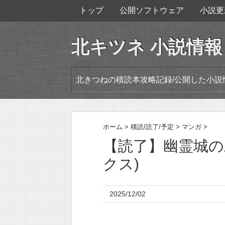
トップ
公開ソフトウェア
小説更
北キツネ 小説情報
北きつねの積読本攻略記録/公開した小説
ホーム
>
積読/読了/予定
>
マンガ
>
【読了】幽霊城の旦
クス)
2025/12/02