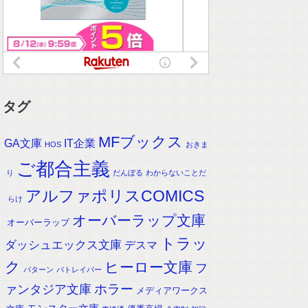
タグ
MFブックス
IT企業
GA文庫
HOS
おきま
ご都合主義
り
だんぼる
わからないことだ
アルファポリスCOMICS
らけ
オーバーラップ文庫
オーバーラップ
トラッ
ダッシュエックス文庫
デスマ
ク
ヒーロー文庫
フ
パターン
パトレイバー
ホラー
ァンタジア文庫
メディアワークス