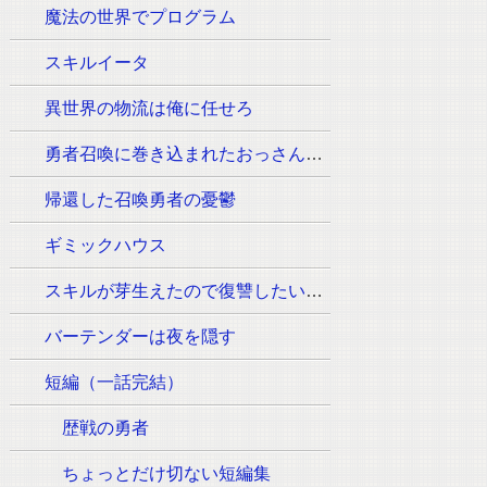
魔法の世界でプログラム
スキルイータ
異世界の物流は俺に任せろ
勇者召喚に巻き込まれたおっさんはウォッシュの魔法（必須:ウィッシュのポーズ）しか使えません。
帰還した召喚勇者の憂鬱
ギミックハウス
スキルが芽生えたので復讐したいと思います
バーテンダーは夜を隠す
短編（一話完結）
歴戦の勇者
ちょっとだけ切ない短編集