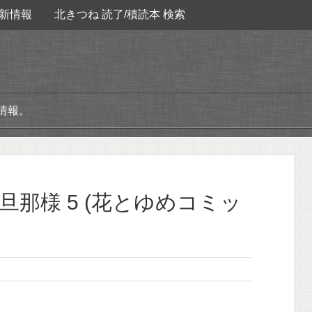
新情報
北きつね 読了/積読本 検索
情報。
那様 5 (花とゆめコミッ