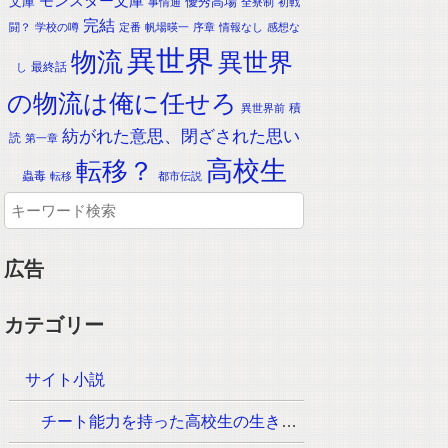
モンスター文庫
文庫
優秀高場
事情通
全寮制
初戦
完結
闘？
学校の噂
定番
帆場暎一
序章
情報なし
感想な
異世界
物流
異世界
最終話
し
の物流は俺に任せろ
積
異世界前
紡がれた意思、閉ざされた思い
読
第一章
転移？
高校生
蟲毒
転移
都市伝説
広告
カテゴリー
サイト小説
チート能力を持った高校生の生き残りをかけた長く短い七日間