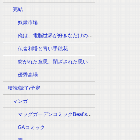
完結
奴隷市場
俺は、電脳世界が好きなだけの一般人です
仏舎利塔と青い手毬花
紡がれた意思、閉ざされた思い
優秀高場
積読/読了/予定
マンガ
マッグガーデンコミックBeat’sシリーズ
GAコミック