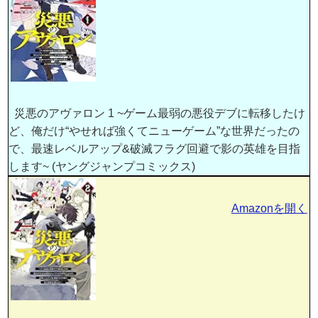
災悪のアヴァロン 1 ~ゲーム最弱の悪役デブに転移したけ
ど、俺だけ“やせれば強くてニューゲーム”な世界だったの
で、最速レベルアップ&破滅フラグ回避で影の英雄を目指
します~ (ヤングジャンプコミックス)
Amazonを開く