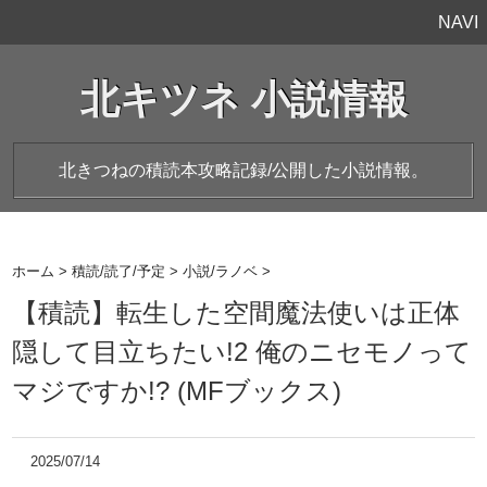
NAVI
北キツネ 小説情報
北きつねの積読本攻略記録/公開した小説情報。
ホーム
>
積読/読了/予定
>
小説/ラノベ
>
【積読】転生した空間魔法使いは正体
隠して目立ちたい!2 俺のニセモノって
マジですか!? (MFブックス)
2025/07/14