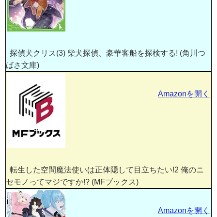
探偵犬クリス(3) 柴犬探偵、豪華客船を探検する! (角川つ
ばさ文庫)
Amazonを開く
転生した空間魔法使いは正体隠して目立ちたい!2 俺のニ
セモノってマジですか!? (MFブックス)
Amazonを開く