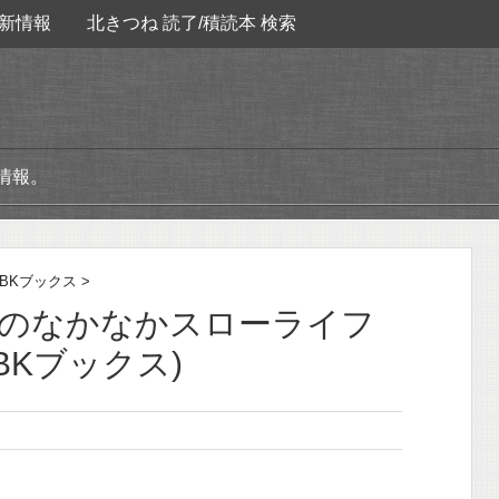
新情報
北きつね 読了/積読本 検索
情報。
BKブックス
>
師のなかなかスローライフ
BKブックス)