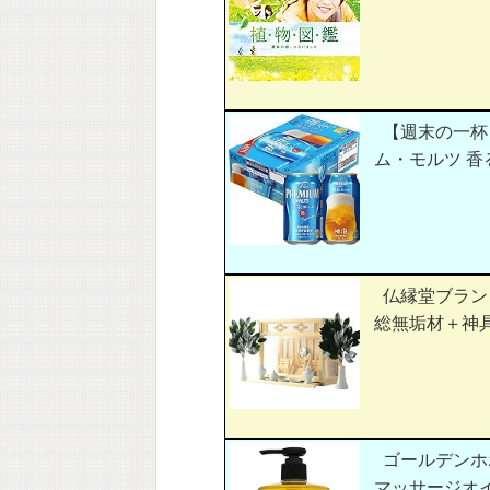
【週末の一杯
ム・モルツ 香るエ
仏縁堂ブラン
総無垢材＋神
ゴールデンホホ
マッサージオイ