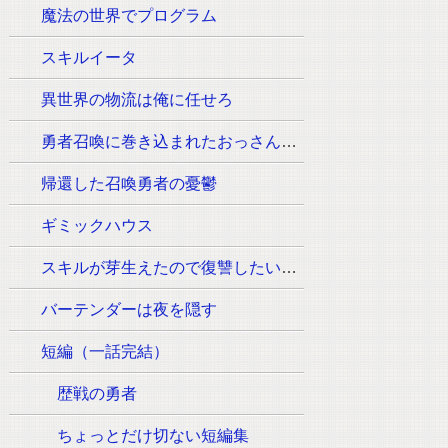
魔法の世界でプログラム
スキルイータ
異世界の物流は俺に任せろ
勇者召喚に巻き込まれたおっさんはウォッシュの魔法（必須:ウィッシュのポーズ）しか使えません。
帰還した召喚勇者の憂鬱
ギミックハウス
スキルが芽生えたので復讐したいと思います
バーテンダーは夜を隠す
短編（一話完結）
歴戦の勇者
ちょっとだけ切ない短編集