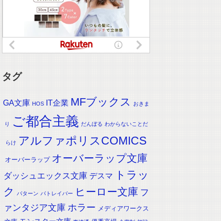
タグ
MFブックス
IT企業
GA文庫
HOS
おきま
ご都合主義
り
だんぼる
わからないことだ
アルファポリスCOMICS
らけ
オーバーラップ文庫
オーバーラップ
トラッ
ダッシュエックス文庫
デスマ
ク
ヒーロー文庫
フ
パターン
パトレイバー
ホラー
ァンタジア文庫
メディアワークス