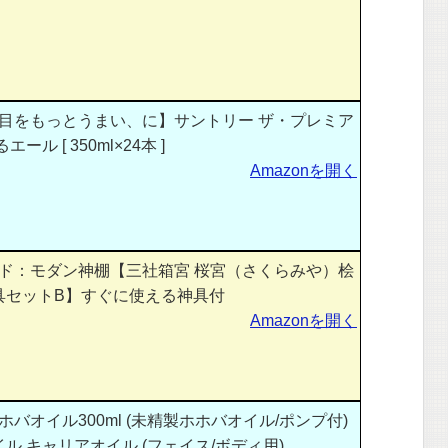
目をもっとうまい、に】サントリー ザ・プレミア
ール [ 350ml×24本 ]
Amazonを開く
ド：モダン神棚【三社箱宮 桜宮（さくらみや）桧
具セットB】すぐに使える神具付
Amazonを開く
バオイル300ml (未精製ホホバオイル/ポンプ付)
ル キャリアオイル (フェイス/ボディ用)