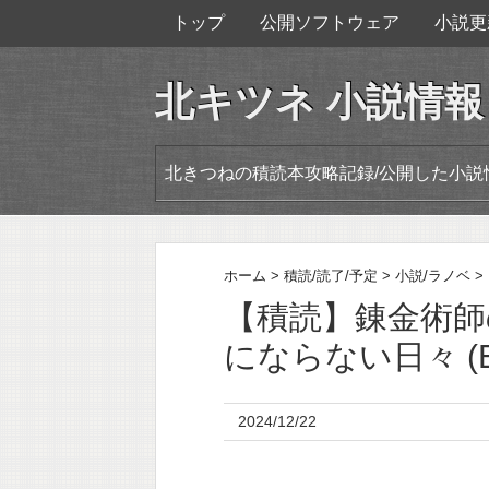
トップ
公開ソフトウェア
小説更
北キツネ 小説情報
北きつねの積読本攻略記録/公開した小説
ホーム
>
積読/読了/予定
>
小説/ラノベ
>
【積読】錬金術
にならない日々 (
2024/12/22