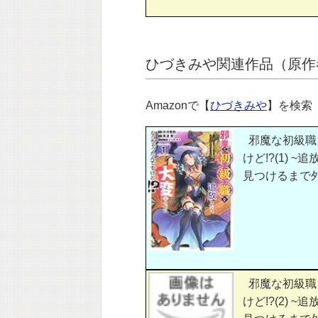
ひづきみや関連作品（原作者
Amazonで【
ひづきみや
】を検
邪魔な初級職
けど!?(1)
見つけるまで外伝
邪魔な初級職
けど!?(2)