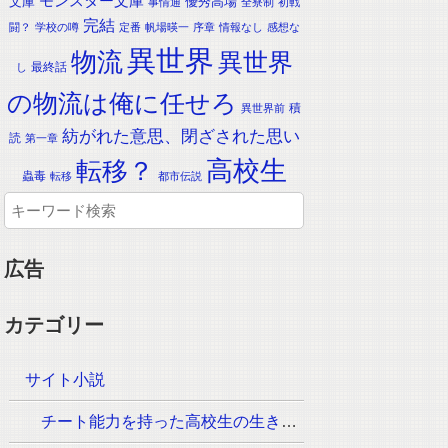
モンスター文庫
文庫
優秀高場
事情通
全寮制
初戦
完結
闘？
学校の噂
定番
帆場暎一
序章
情報なし
感想な
異世界
物流
異世界
最終話
し
の物流は俺に任せろ
積
異世界前
紡がれた意思、閉ざされた思い
読
第一章
転移？
高校生
蟲毒
転移
都市伝説
広告
カテゴリー
サイト小説
チート能力を持った高校生の生き残りをかけた長く短い七日間