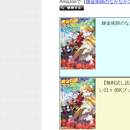
Amazonで【
錬金術師のなかなか
錬金術師のなか
【無料試し読
い日々 (BKブ