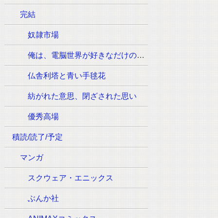
完結
奴隷市場
俺は、電脳世界が好きなだけの一般人です
仏舎利塔と青い手毬花
紡がれた意思、閉ざされた思い
優秀高場
積読/読了/予定
マンガ
スクウェア・エニックス
ぶんか社