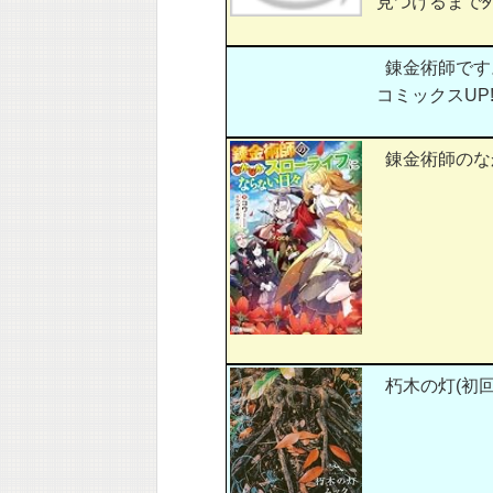
見つけるまで外伝
錬金術師です。
コミックスUP!
錬金術師のなか
朽木の灯(初回)