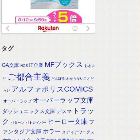
タグ
MFブックス
IT企業
GA文庫
HOS
おきま
ご都合主義
り
だんぼる
わからないことだ
アルファポリスCOMICS
らけ
オーバーラップ文庫
オーバーラップ
トラッ
ダッシュエックス文庫
デスマ
ク
ヒーロー文庫
フ
パターン
パトレイバー
ホラー
ァンタジア文庫
メディアワークス