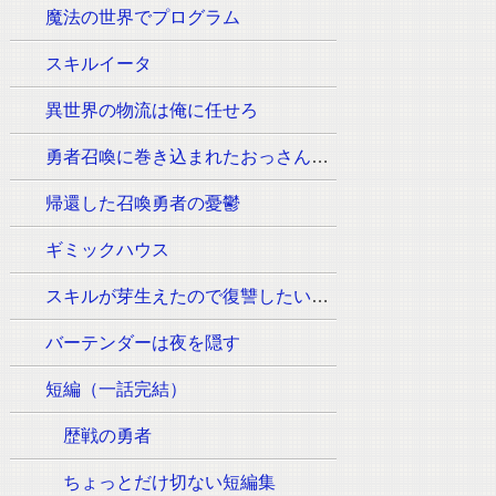
魔法の世界でプログラム
スキルイータ
異世界の物流は俺に任せろ
勇者召喚に巻き込まれたおっさんはウォッシュの魔法（必須:ウィッシュのポーズ）しか使えません。
帰還した召喚勇者の憂鬱
ギミックハウス
スキルが芽生えたので復讐したいと思います
バーテンダーは夜を隠す
短編（一話完結）
歴戦の勇者
ちょっとだけ切ない短編集