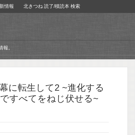
新情報
北きつね 読了/積読本 検索
情報。
幕に転生して2 ~進化する
ですべてをねじ伏せる~