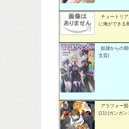
チュートリア
に俺ができる幾
奴隷からの期
文芸)
アラフォー賢
(11) (ガンガ