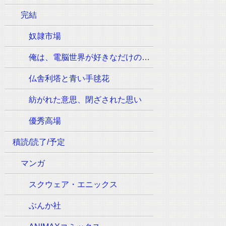
完結
奴隷市場
俺は、電脳世界が好きなだけの一般人です
仏舎利塔と青い手毬花
紡がれた意思、閉ざされた思い
優秀高場
積読/読了/予定
マンガ
スクウェア・エニックス
ぶんか社