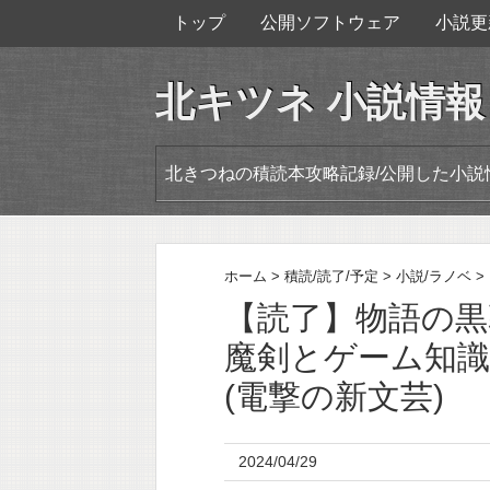
トップ
公開ソフトウェア
小説更
北キツネ 小説情報
北きつねの積読本攻略記録/公開した小説
ホーム
>
積読/読了/予定
>
小説/ラノベ
>
【読了】物語の黒
魔剣とゲーム知識
(電撃の新文芸)
2024/04/29