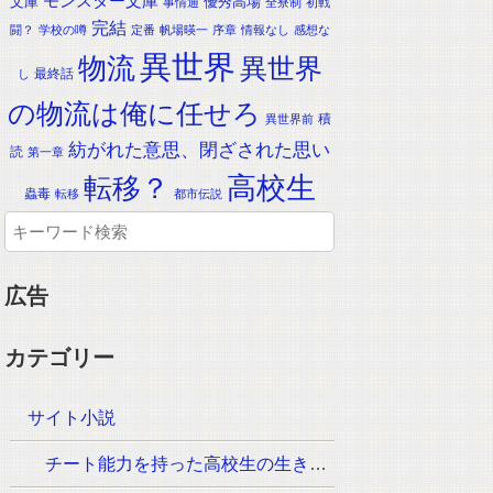
モンスター文庫
文庫
優秀高場
事情通
全寮制
初戦
完結
闘？
学校の噂
定番
帆場暎一
序章
情報なし
感想な
異世界
物流
異世界
最終話
し
の物流は俺に任せろ
積
異世界前
紡がれた意思、閉ざされた思い
読
第一章
転移？
高校生
蟲毒
転移
都市伝説
広告
カテゴリー
サイト小説
チート能力を持った高校生の生き残りをかけた長く短い七日間