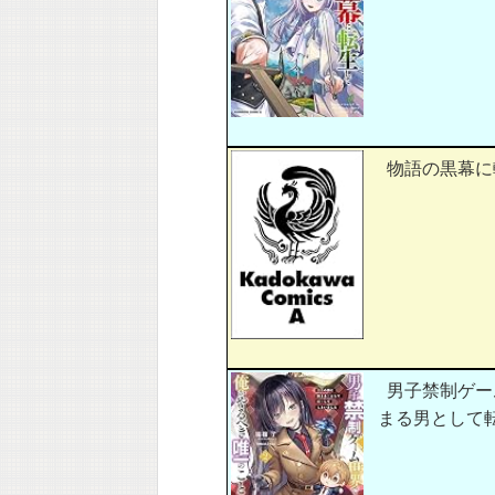
物語の黒幕に転
男子禁制ゲー
まる男として転