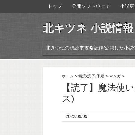
トップ
公開ソフトウェア
小説更
北キツネ 小説情報
北きつねの積読本攻略記録/公開した小説
ホーム
>
積読/読了/予定
>
マンガ
>
【読了】魔法使いの
ス)
2022/09/09