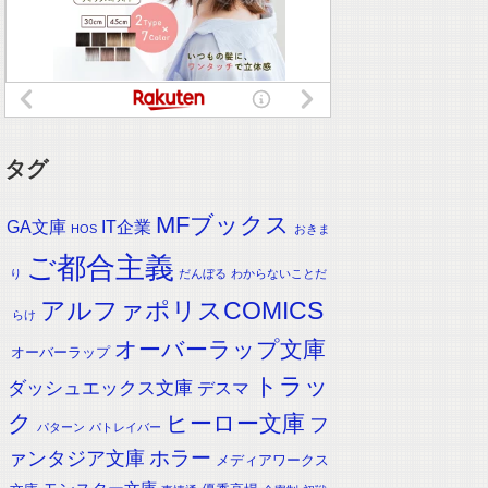
タグ
MFブックス
IT企業
GA文庫
HOS
おきま
ご都合主義
り
だんぼる
わからないことだ
アルファポリスCOMICS
らけ
オーバーラップ文庫
オーバーラップ
トラッ
ダッシュエックス文庫
デスマ
ク
ヒーロー文庫
フ
パターン
パトレイバー
ホラー
ァンタジア文庫
メディアワークス