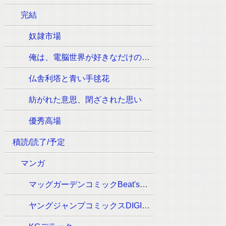
完結
奴隷市場
俺は、電脳世界が好きなだけの一般人です
仏舎利塔と青い手毬花
紡がれた意思、閉ざされた思い
優秀高場
積読/読了/予定
マンガ
マッグガーデンコミックBeat'sシリーズ
ヤングジャンプコミックスDIGITAL