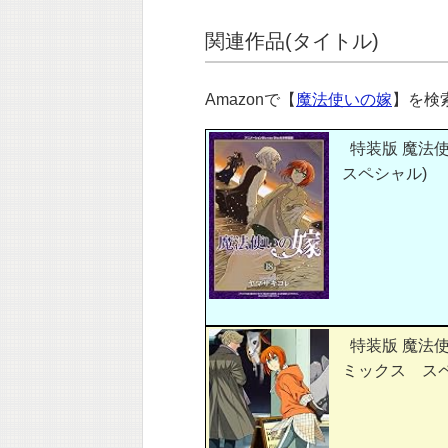
関連作品(タイトル)
Amazonで【
魔法使いの嫁
】を
特装版 魔法使
スペシャル)
特装版 魔法使
ミックス スペ