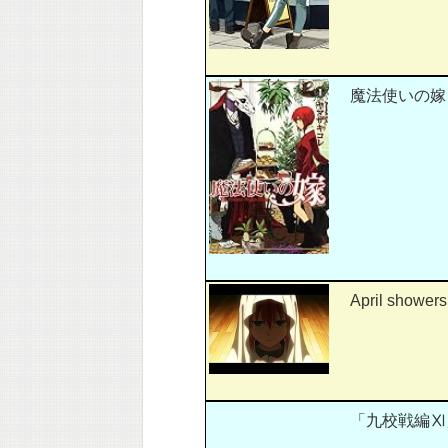
魔法使いの嫁 
April showers 
「九校戦編Ⅺ