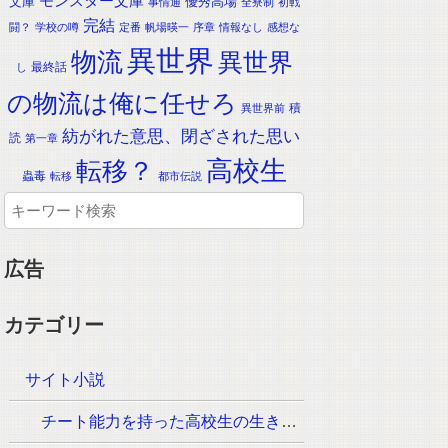
モンスター文庫
文庫
優秀高場
事情通
全寮制
初戦
完結
闘？
学校の噂
定番
帆場暎一
序章
情報なし
感想な
異世界
物流
異世界
最終話
し
の物流は俺に任せろ
積
異世界前
紡がれた意思、閉ざされた思い
読
第一章
転移？
高校生
蟲毒
転移
都市伝説
広告
カテゴリー
サイト小説
チート能力を持った高校生の生き残りをかけた長く短い七日間