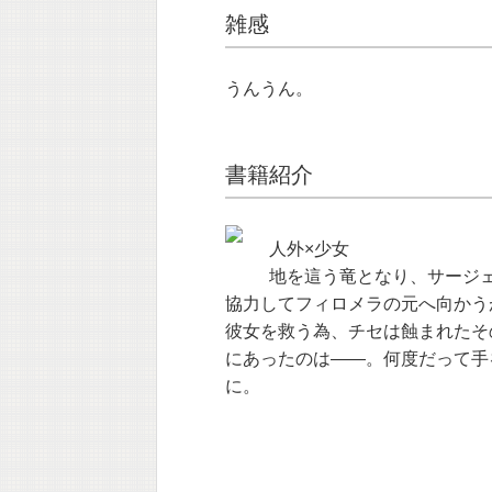
雑感
うんうん。
書籍紹介
人外×少女
地を這う竜となり、サージ
協力してフィロメラの元へ向かう
彼女を救う為、チセは蝕まれたそ
にあったのは――。何度だって手
に。