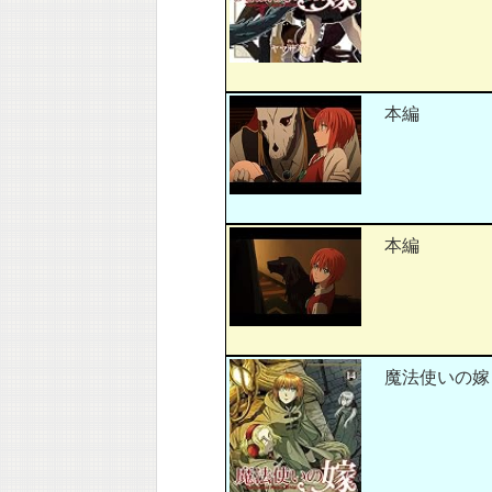
本編
本編
魔法使いの嫁 