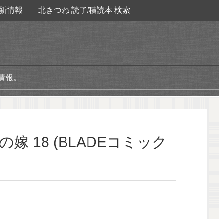
新情報
北きつね 読了/積読本 検索
情報。
嫁 18 (BLADEコミック