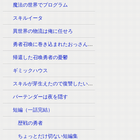
魔法の世界でプログラム
スキルイータ
異世界の物流は俺に任せろ
勇者召喚に巻き込まれたおっさんはウォッシュの魔法（必須:ウィッシュのポーズ）しか使えません。
帰還した召喚勇者の憂鬱
ギミックハウス
スキルが芽生えたので復讐したいと思います
バーテンダーは夜を隠す
短編（一話完結）
歴戦の勇者
ちょっとだけ切ない短編集