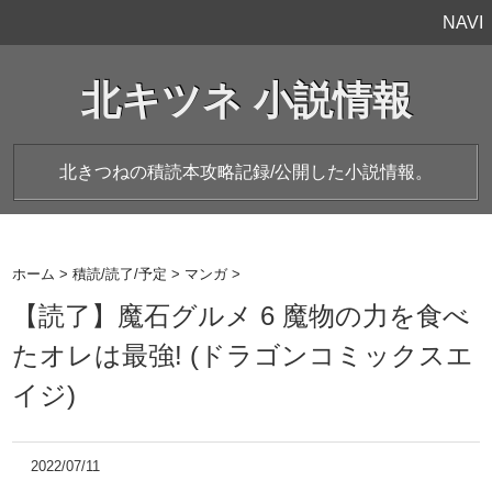
NAVI
北キツネ 小説情報
北きつねの積読本攻略記録/公開した小説情報。
ホーム
>
積読/読了/予定
>
マンガ
>
【読了】魔石グルメ 6 魔物の力を食べ
たオレは最強! (ドラゴンコミックスエ
イジ)
2022/07/11