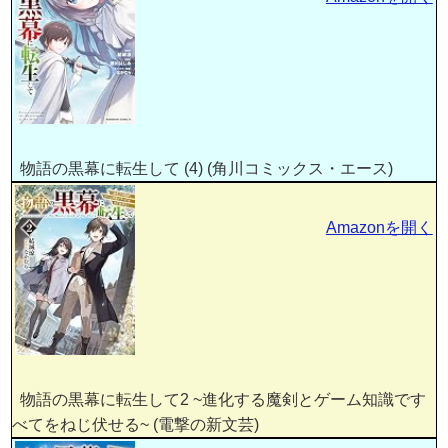
物語の黒幕に転生して (4) (角川コミックス・エース)
Amazonを開く
物語の黒幕に転生して2 ~進化する魔剣とゲーム知識です
べてをねじ伏せる~ (電撃の新文芸)