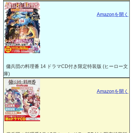
Amazonを開く
傭兵団の料理番 14 ドラマCD付き限定特装版 (ヒーロー文
庫)
Amazonを開く