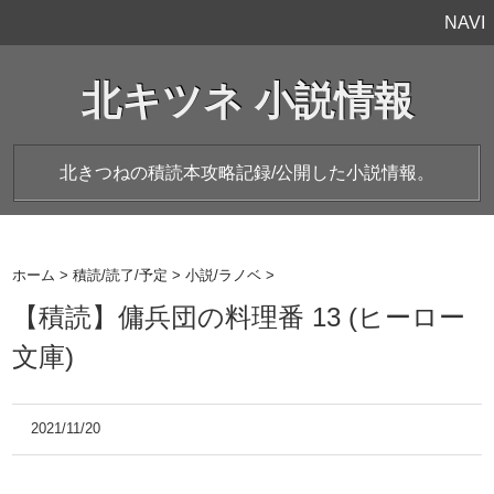
NAVI
北キツネ 小説情報
北きつねの積読本攻略記録/公開した小説情報。
ホーム
>
積読/読了/予定
>
小説/ラノベ
>
【積読】傭兵団の料理番 13 (ヒーロー
文庫)
2021/11/20