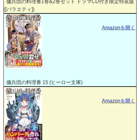
傭兵団の料理番1巻&2巻セット ドラマCD付き限定特装版
([バラエティ])
Amazonを開く
傭兵団の料理番 15 (ヒーロー文庫)
Amazonを開く