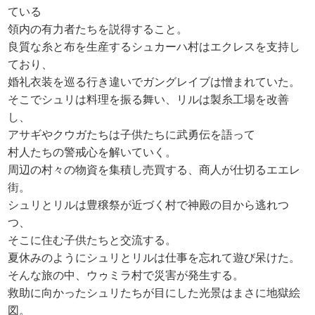
ている
領内の有力者たちを説得すること。
良質な糸と布を生産するシュカーハ村はエクレスを支持し
ており、
婚礼衣装を巡る行き違いでガングレイブは憎まれていた。
そこでシュリは料理を振る舞い、リルは製糸工場を改善
し、
アサギやクウガたちは子供たちに武勇伝を語って
村人たちの警戒心を解いていく。
周辺の村々の物資を集積し売買する、商人が仕切るエエレ
街。
シュリとリルは豊穣祭が近づく村で神殿の目から逃れつ
つ、
そこに住む子供たちと交流する。
夏休みのようにシュリとリルは仕事を忘れて遊び呆けた。
そんな旅の中、ウゥミラ村で災害が発生する。
救助に向かったシュリたちが目にした光景はまさに地獄絵
図。