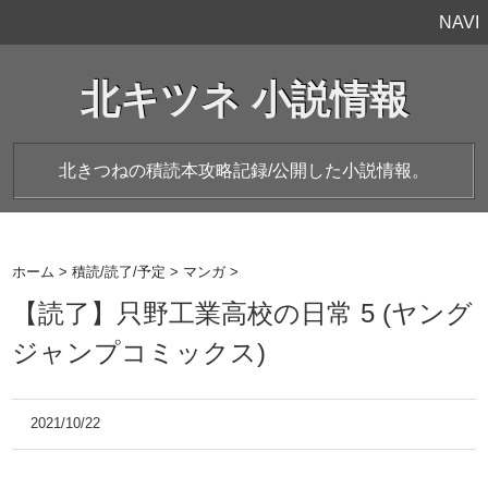
NAVI
北キツネ 小説情報
北きつねの積読本攻略記録/公開した小説情報。
ホーム
>
積読/読了/予定
>
マンガ
>
【読了】只野工業高校の日常 5 (ヤング
ジャンプコミックス)
2021/10/22