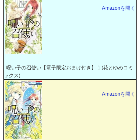
Amazonを開く
呪い子の召使い【電子限定おまけ付き】 1 (花とゆめコミ
ックス)
Amazonを開く