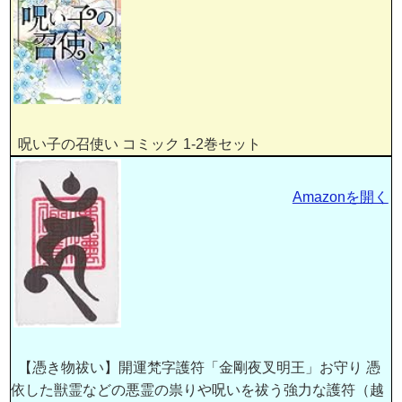
呪い子の召使い コミック 1-2巻セット
Amazonを開く
【憑き物祓い】開運梵字護符「金剛夜叉明王」お守り 憑
依した獣霊などの悪霊の祟りや呪いを祓う強力な護符（越