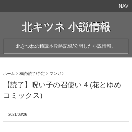
NAVI
北キツネ 小説情報
北きつねの積読本攻略記録/公開した小説情報。
ホーム
>
積読/読了/予定
>
マンガ
>
【読了】呪い子の召使い 4 (花とゆめ
コミックス)
2021/08/26