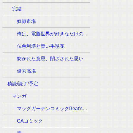
完結
奴隷市場
俺は、電脳世界が好きなだけの一般人です
仏舎利塔と青い手毬花
紡がれた意思、閉ざされた思い
優秀高場
積読/読了/予定
マンガ
マッグガーデンコミックBeat’sシリーズ
GAコミック