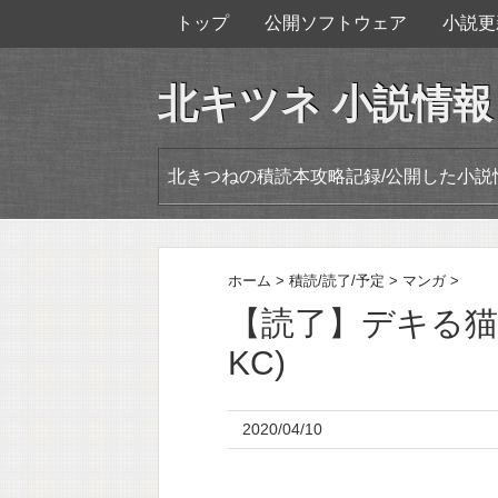
トップ
公開ソフトウェア
小説更
北キツネ 小説情報
北きつねの積読本攻略記録/公開した小説
ホーム
>
積読/読了/予定
>
マンガ
>
【読了】デキる猫は
KC)
2020/04/10