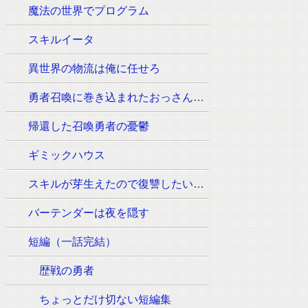
魔法の世界でプログラム
スキルイータ
異世界の物流は俺に任せろ
勇者召喚に巻き込まれたおっさんはウォッシュの魔法（必須:ウィッシュのポーズ）しか使えません。
帰還した召喚勇者の憂鬱
ギミックハウス
スキルが芽生えたので復讐したいと思います
バーテンダーは夜を隠す
短編（一話完結）
歴戦の勇者
ちょっとだけ切ない短編集