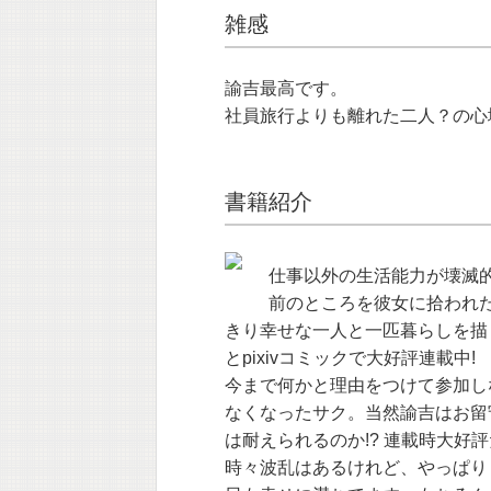
雑感
諭吉最高です。
社員旅行よりも離れた二人？の心
書籍紹介
仕事以外の生活能力が壊滅的
前のところを彼女に拾われた
きり幸せな一人と一匹暮らしを描
とpixivコミックで大好評連載中!
今まで何かと理由をつけて参加し
なくなったサク。当然諭吉はお留
は耐えられるのか!? 連載時大好
時々波乱はあるけれど、やっぱり