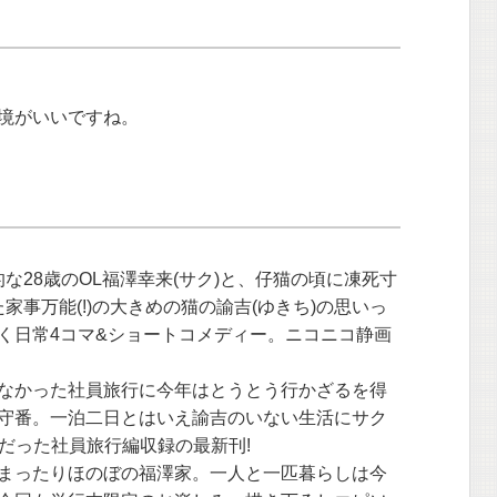
境がいいですね。
な28歳のOL福澤幸来(サク)と、仔猫の頃に凍死寸
家事万能(!)の大きめの猫の諭吉(ゆきち)の思いっ
く日常4コマ&ショートコメディー。ニコニコ静画
なかった社員旅行に今年はとうとう行かざるを得
守番。一泊二日とはいえ諭吉のいない生活にサク
評だった社員旅行編収録の最新刊!
まったりほのぼの福澤家。一人と一匹暮らしは今