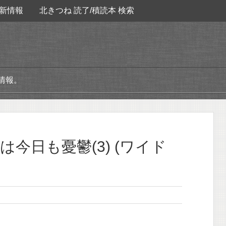
新情報
北きつね 読了/積読本 検索
情報。
今日も憂鬱(3) (ワイド