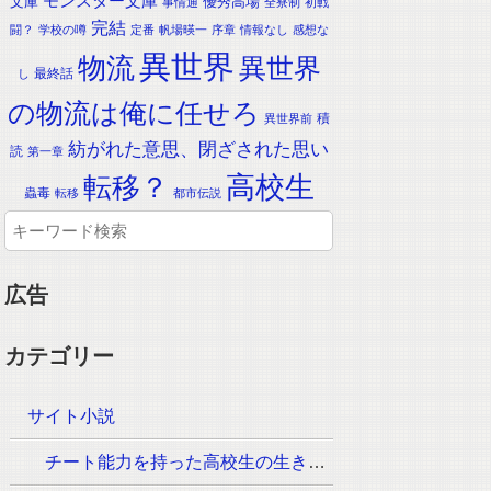
モンスター文庫
文庫
優秀高場
事情通
全寮制
初戦
完結
闘？
学校の噂
定番
帆場暎一
序章
情報なし
感想な
異世界
物流
異世界
最終話
し
の物流は俺に任せろ
積
異世界前
紡がれた意思、閉ざされた思い
読
第一章
転移？
高校生
蟲毒
転移
都市伝説
広告
カテゴリー
サイト小説
チート能力を持った高校生の生き残りをかけた長く短い七日間