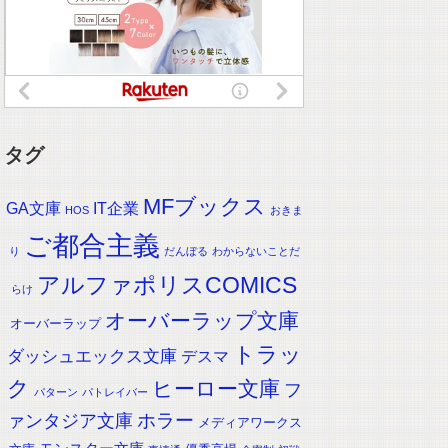
タグ
MFブックス
IT企業
GA文庫
HOS
おきま
ご都合主義
り
だんぼる
わからないことだ
アルファポリスCOMICS
らけ
オーバーラップ文庫
オーバーラップ
トラッ
ダッシュエックス文庫
デスマ
ク
ヒーロー文庫
フ
パターン
パトレイバー
ホラー
ァンタジア文庫
メディアワークス