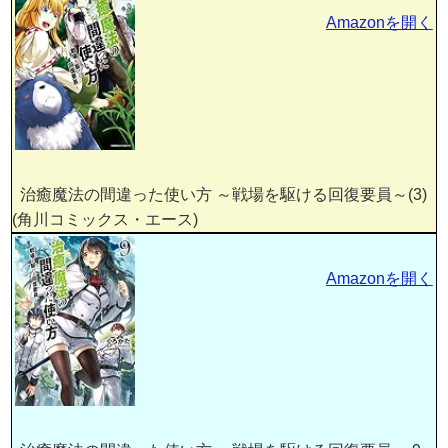
Amazonを開く
治癒魔法の間違った使い方 ～戦場を駆ける回復要員～(3)
(角川コミックス・エース)
Amazonを開く