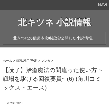
NAVI
北キツネ 小説情報
北きつねの積読本攻略記録/公開した小説情報。
ホーム
>
積読/読了/予定
>
マンガ
>
【読了】治癒魔法の間違った使い方 ~
戦場を駆ける回復要員~ (6) (角川コミ
ックス・エース)
2020/03/28