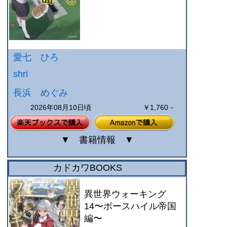
愛七 ひろ
shri
長浜 めぐみ
2026年08月10日頃
￥1,760－
▼
書籍情報
▼
カドカワBOOKS
異世界ウォーキング
14〜ボースハイル帝国
編〜