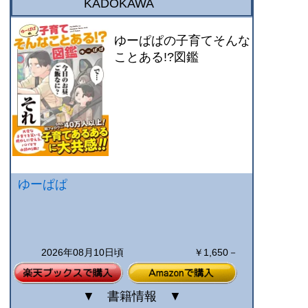
KADOKAWA
ゆーぱぱの子育てそんな
ことある!?図鑑
ゆーぱぱ
2026年08月10日頃
￥1,650－
▼
書籍情報
▼