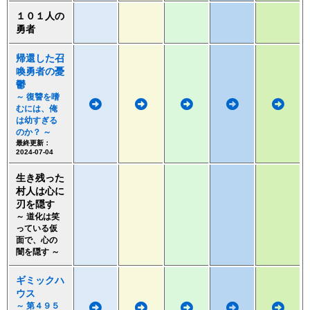
１０１人の
勇者
帰還した召
喚勇者の憂
鬱
～ 復讐を嗜
むには、俺
は幼すぎる
のか？ ～
最終更新：
2024-07-04
生き残った
村人は心に
刃を隠す
～ 道化は笑
っている仮
面で、心の
闇を隠す ～
ギミックハ
ウス
～ 第４９５