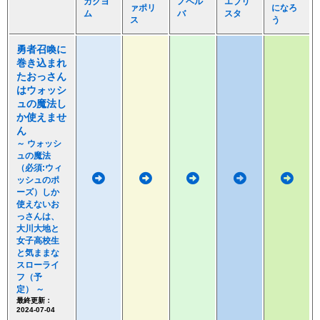
カクヨ
ノベル
エブリ
ァポリ
になろ
ム
バ
スタ
ス
う
勇者召喚に
巻き込まれ
たおっさん
はウォッシ
ュの魔法し
か使えませ
ん
～ ウォッシ
ュの魔法
（必須:ウィ
ッシュのポ
ーズ）しか
使えないお
っさんは、
大川大地と
女子高校生
と気ままな
スローライ
フ（予
定） ～
最終更新：
2024-07-04