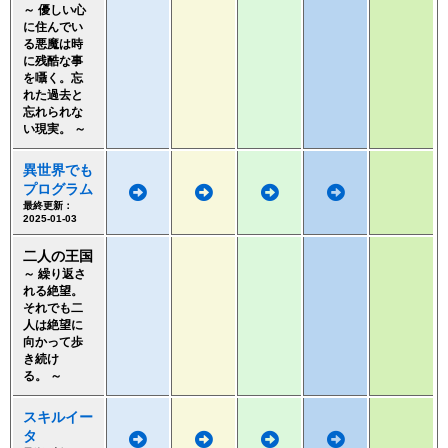
～ 優しい心
に住んでい
る悪魔は時
に残酷な事
を囁く。忘
れた過去と
忘れられな
い現実。 ～
異世界でも
プログラム
最終更新：
2025-01-03
二人の王国
～ 繰り返さ
れる絶望。
それでも二
人は絶望に
向かって歩
き続け
る。 ～
スキルイー
タ