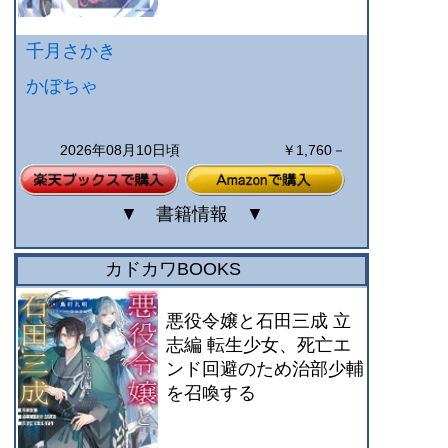
千月さかき
かぼちゃ
2026年08月10日頃
￥1,760－
▼
書籍情報
▼
カドカワBOOKS
悪役令嬢と石田三成 立
志編 転生少女、死亡エ
ンド回避のため治部少輔
を召喚する