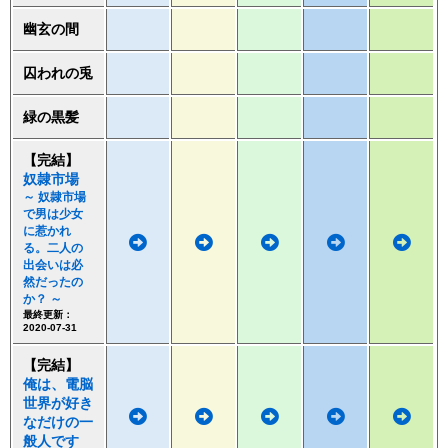
幽玄の間
囚われの兎
緑の黒髪
【完結】
奴隷市場
～ 奴隷市場
で男は少女
に惹かれ
る。二人の
出会いは必
然だったの
か？ ～
最終更新：
2020-07-31
【完結】
俺は、電脳
世界が好き
なだけの一
般人です