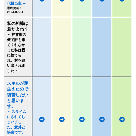
代目当主 ～
最終更新：
2024-07-04
私の相棒は
君だよね？
～ 神霊獣の
儀で誰も来
てくれなか
った私は親
に捨てら
れ、村を追
い出されま
した ～
スキルが芽
生えたので
復讐したい
と思いま
す。
～ スライム
にされてし
まいまし
た。意外と
快適です。