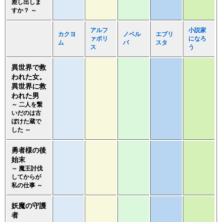
差し出しま
すか？ ～
アルフ
小説家
カクヨ
ノベル
エブリ
ァポリ
になろ
ム
バ
スタ
ス
う
異世界で救
われた女。
異世界に救
われた男
～ 二人を繋
いだのは古
ぼけた蔵で
した ～
勇者様の後
始末
～ 魔王討伐
してからが
私の仕事 ～
妖魔の守護
者