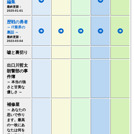
編集
最終更新：
2025-01-01
歴戦の勇者
～ IT業界の
裏話 ～
最終更新：
2023-03-04
嘘と裏切り
出口川哲太
朗警部の事
件簿
～ 本当の強
さと甘美な
優しさ ～
補修屋
～ あなたの
思いで作り
ます。最高
の一枚にあ
なたは何を