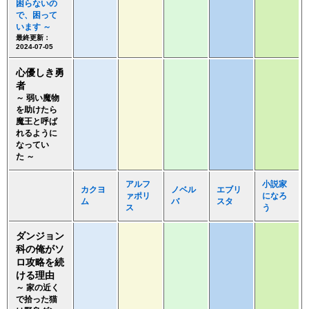
困らないの
で、困って
います ～
最終更新：
2024-07-05
心優しき勇
者
～ 弱い魔物
を助けたら
魔王と呼ば
れるように
なってい
た ～
アルフ
小説家
カクヨ
ノベル
エブリ
ァポリ
になろ
ム
バ
スタ
ス
う
ダンジョン
科の俺がソ
ロ攻略を続
ける理由
～ 家の近く
で拾った猫