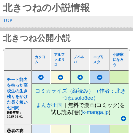
北きつねの小説情報
TOP
北きつね公開小説
アルフ
小説家
カクヨ
ノベル
エブリ
ァポリ
になろ
ム
バ
スタ
ス
う
チート能力
を持った高
コミカライズ（縦読み）（作者：北き
校生の生き
残りをかけ
つね,solo8ee）
た長く短い
まんが王国
｜無料で漫画(コミック)を
七日間
試し読み[巻](
k-manga.jp
)
最終更新：
2025-01-01
愚者の宴