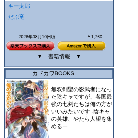
キー太郎
だぶ竜
2026年08月10日頃
￥1,760－
▼
書籍情報
▼
カドカワBOOKS
無双剣聖の影武者になっ
た陰キャですが、各国最
強の七剣たちは俺の方が
いいみたいです -陰キャ
の英雄、やたら人望を集
めるー