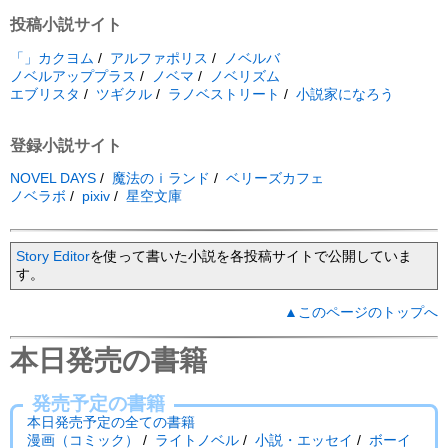
投稿小説サイト
「」カクヨム
/
アルファポリス
/
ノベルバ
ノベルアッププラス
/
ノベマ
/
ノベリズム
エブリスタ
/
ツギクル
/
ラノベストリート
/
小説家になろう
登録小説サイト
NOVEL DAYS
/
魔法のｉランド
/
ベリーズカフェ
ノベラボ
/
pixiv
/
星空文庫
Story Editor
を使って書いた小説を各投稿サイトで公開していま
す。
▲このページのトップへ
本日発売の書籍
発売予定の書籍
本日発売予定の全ての書籍
漫画（コミック）
/
ライトノベル
/
小説・エッセイ
/
ボーイ