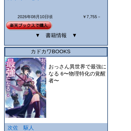
2026年08月10日頃
￥7,755－
▼
書籍情報
▼
カドカワBOOKS
おっさん異世界で最強に
なる 6〜物理特化の覚醒
者〜
次佐 駆人