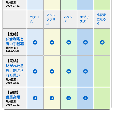
最終更新：
2020-07-31
アルフ
小説家
カクヨ
ノベル
エブリ
ァポリ
になろ
ム
バ
スタ
ス
う
【完結】
仏舎利塔と
青い手毬花
最終更新：
2020-04-30
【完結】
紡がれた意
思、閉ざさ
れた思い
最終更新：
2019-02-23
【完結】
優秀高場
最終更新：
2019-01-31