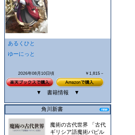
あるくひと
ゆーにっと
2026年08月10日頃
￥1,815－
▼
書籍情報
▼
角川新書
魔術の古代世界 「古代
ギリシア語魔術パピル