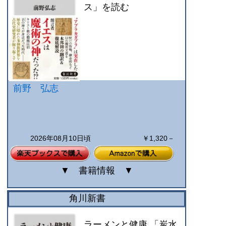
ス」を読む
前野 弘志
2026年08月10日頃
￥1,320－
▼
書籍情報
▼
角川新書
ラーメンと健康 「炭水