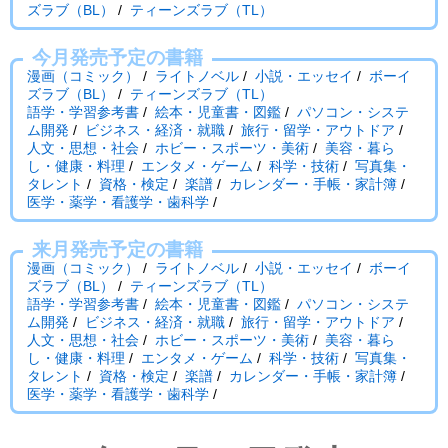
ズラブ（BL）
/
ティーンズラブ（TL）
今月発売予定の書籍
漫画（コミック）
/
ライトノベル
/
小説・エッセイ
/
ボーイ
ズラブ（BL）
/
ティーンズラブ（TL）
語学・学習参考書
/
絵本・児童書・図鑑
/
パソコン・システ
ム開発
/
ビジネス・経済・就職
/
旅行・留学・アウトドア
/
人文・思想・社会
/
ホビー・スポーツ・美術
/
美容・暮ら
し・健康・料理
/
エンタメ・ゲーム
/
科学・技術
/
写真集・
タレント
/
資格・検定
/
楽譜
/
カレンダー・手帳・家計簿
/
医学・薬学・看護学・歯科学
/
来月発売予定の書籍
漫画（コミック）
/
ライトノベル
/
小説・エッセイ
/
ボーイ
ズラブ（BL）
/
ティーンズラブ（TL）
語学・学習参考書
/
絵本・児童書・図鑑
/
パソコン・システ
ム開発
/
ビジネス・経済・就職
/
旅行・留学・アウトドア
/
人文・思想・社会
/
ホビー・スポーツ・美術
/
美容・暮ら
し・健康・料理
/
エンタメ・ゲーム
/
科学・技術
/
写真集・
タレント
/
資格・検定
/
楽譜
/
カレンダー・手帳・家計簿
/
医学・薬学・看護学・歯科学
/