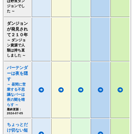
は野良ダン
ジョンでし
た ～
ダンジョン
が発見され
て２１０年
～ ダンジョ
ン資源で人
類は持ち直
しました ～
バーテンダ
ーは夜を隠
す
～ 昼間に営
業する不思
議なバーは
夜の闇を晴
らす ～
最終更新：
2024-07-05
ちょっとだ
け切ない短