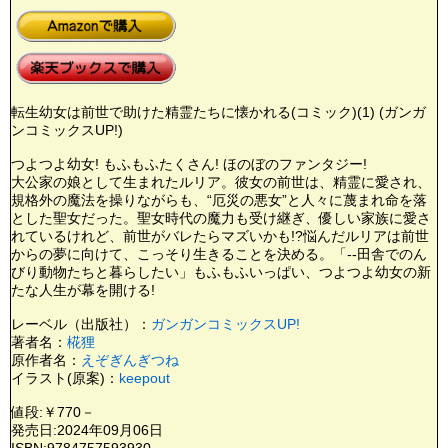
転生幼女は前世で助けた精霊たちに懐かれる(コミック)(1) (ガンガ
ンコミックスUP!)
つよつよ幼女! もふもふたくさん! ほのぼのファンタジー!
大公家の娘として生まれたルリア。彼女の前世は、精霊に愛され、
規格外の魔法を操りながらも、“厄災の悪女”と人々に蔑まれ命を落
とした聖女だった。聖女時代の魔力も受け継ぎ、優しい家族に愛さ
れているけれど、前世がバレたらマズいかも!?悩んだルリアは前世
からの夢に向けて、こっそり生きることを決める。「--田舎でのん
びり動物たちと暮らしたい」もふもふいっぱい、つよつよ幼女の新
たな人生が幕を開ける!
レーベル（出版社）：
ガンガンコミックスUP!
著者名：
椛狸
原作者名：
えぞぎんぎつね
イラスト(原案)：
keepout
値段:￥770－
発売日:2024年09月06日
ISBN:9784757593930