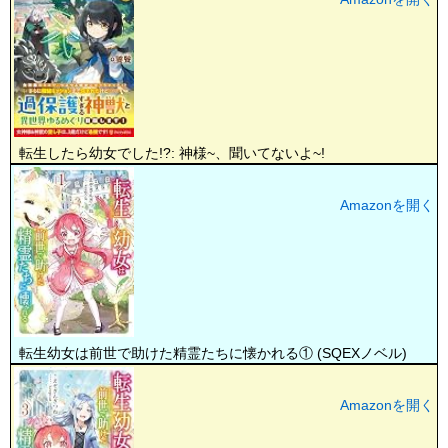
転生したら幼女でした!?: 神様~、聞いてないよ~!
Amazonを開く
転生幼女は前世で助けた精霊たちに懐かれる① (SQEXノベル)
Amazonを開く