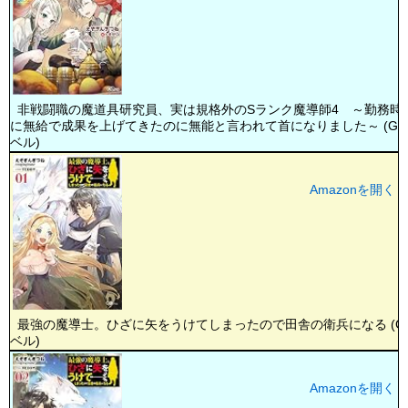
非戦闘職の魔道具研究員、実は規格外のSランク魔導師4 ～勤務時
に無給で成果を上げてきたのに無能と言われて首になりました～ (GA
ベル)
Amazonを開く
最強の魔導士。ひざに矢をうけてしまったので田舎の衛兵になる (G
ベル)
Amazonを開く