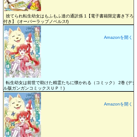
捨てられ転生幼女はもふもふ達の通訳係 1【電子書籍限定書き下ろし
付き】 (オーバーラップノベルスf)
Amazonを開く
転生幼女は前世で助けた精霊たちに懐かれる（コミック） 2巻 (デジ
ル版ガンガンコミックスＵＰ！)
Amazonを開く