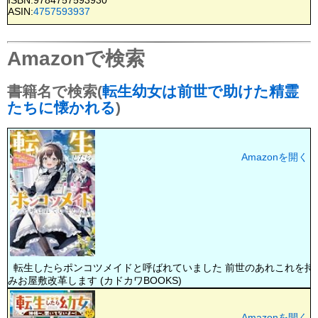
ASIN:
4757593937
Amazonで検索
書籍名で検索(
転生幼女は前世で助けた精霊
たちに懐かれる
)
Amazonを開く
転生したらポンコツメイドと呼ばれていました 前世のあれこれを持
みお屋敷改革します (カドカワBOOKS)
Amazonを開く