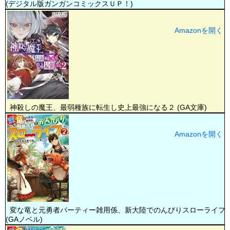
(デジタル版ガンガンコミックスＵＰ！)
Amazonを開く
神殺しの魔王、最弱種族に転生し史上最強になる２ (GA文庫)
Amazonを開く
変な竜と元勇者パーティー雑用係、新大陸でのんびりスローライフ
(GAノベル)