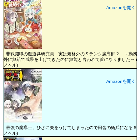
Amazonを開く
非戦闘職の魔道具研究員、実は規格外のＳランク魔導師２ ～勤務
外に無給で成果を上げてきたのに無能と言われて首になりました～ (G
ノベル)
Amazonを開く
最強の魔導士。ひざに矢をうけてしまったので田舎の衛兵になる６ (
ノベル)