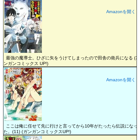
Amazonを開く
最強の魔導士。ひざに矢をうけてしまったので田舎の衛兵になる (3) 
ンガンコミックス UP!)
Amazonを開く
ここは俺に任せて先に行けと言ってから10年がたったら伝説になっ
た。(11) (ガンガンコミックスUP!)