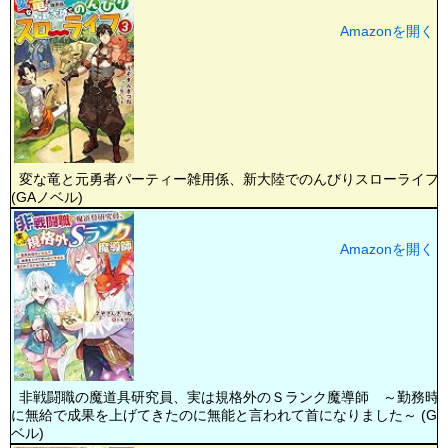
Amazonを開く
変な竜と元勇者パーティー雑用係、新大陸でのんびりスローライフ
(GAノベル)
Amazonを開く
非戦闘職の魔道具研究員、実は規格外のＳランク魔導師 ～勤務時
に無給で成果を上げてきたのに無能と言われて首になりました～ (GA
ベル)