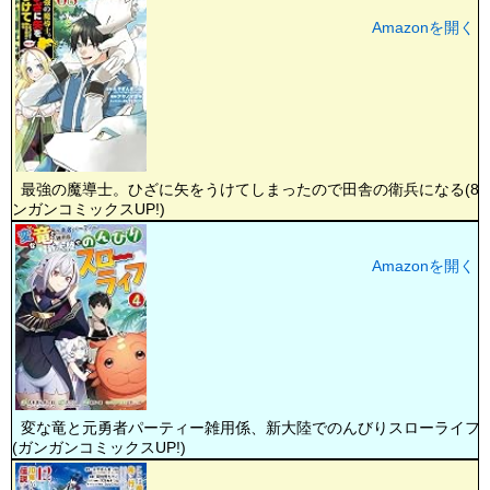
Amazonを開く
最強の魔導士。ひざに矢をうけてしまったので田舎の衛兵になる(8) 
ンガンコミックスUP!)
Amazonを開く
変な竜と元勇者パーティー雑用係、新大陸でのんびりスローライフ(4
(ガンガンコミックスUP!)