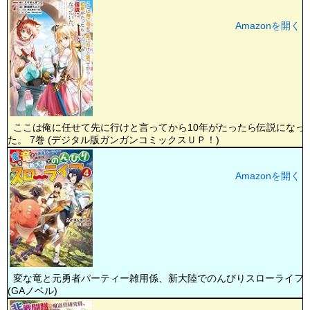
Amazonを開く
ここは俺に任せて先に行けと言ってから10年がたったら伝説になっ
た。 7巻 (デジタル版ガンガンコミックスＵＰ！)
Amazonを開く
変な竜と元勇者パーティー雑用係、新大陸でのんびりスローライフ
(GAノベル)