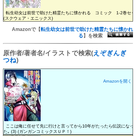
転生幼女は前世で助けた精霊たちに懐かれる コミック 1-2巻セッ
(スクウェア・エニックス)
Amazonで【
転生幼女は前世で助けた精霊たちに懐かれ
る
】を検索
原作者/著者名/イラストで検索(
えぞぎんぎ
つね
)
Amazonを開く
ここは俺に任せて先に行けと言ってから10年がたったら伝説になっ
た｡ (3) (ガンガンコミックスＵＰ！)