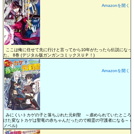
Amazonを開く
ここは俺に任せて先に行けと言ってから10年がたったら伝説になっ
た。 8巻 (デジタル版ガンガンコミックスＵＰ！)
Amazonを開く
みにくいトカゲの子と落ちぶれた元剣聖 ～虐められていたところ
けた変なトカゲは聖竜の赤ちゃんだったので精霊の守護者になる～ (G
ノベル)