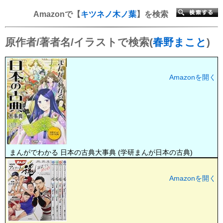
Amazonで【
キツネノ木ノ葉
】を検索
原作者/著者名/イラストで検索(
春野まこと
)
Amazonを開く
まんがでわかる 日本の古典大事典 (学研まんが日本の古典)
Amazonを開く