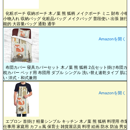
化粧ポーチ 収納ポーチ 木ノ葉 熊 狐柄 メイクポーチ ミニ 財布 小物
小物入れ 収納バッグ 化粧品バッグ メイクバッグ 普段使い 出張 旅行 
能的 大容量バッグ 通勤 通学
Amazonを開く
布団カバー 寝具カバーセット 木ノ葉 熊 狐柄 2点セット掛け布団カ
枕カバー ベッド用 布団用 ダブル シングル 洗い替え速乾タイプ 肌に
い 洋式・和式兼用
Amazonを開く
エプロン 首掛け 軽量シンプル キッチン 木ノ葉 熊 狐柄 料理用 作業
仕事用 家庭用 カフェ風 保育士 雑貨屋店員 料理 絵画 防水 防油 男女