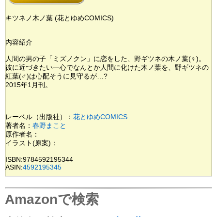
キツネノ木ノ葉 (花とゆめCOMICS)
内容紹介
人間の男の子「ミズノクン」に恋をした、野ギツネの木ノ葉(♀)。
彼に近づきたい一心でなんとか人間に化けた木ノ葉を、野ギツネの
紅葉(♂)は心配そうに見守るが…?
2015年1月刊。
レーベル（出版社）：
花とゆめCOMICS
著者名：
春野まこと
原作者名：
イラスト(原案)：
ISBN:9784592195344
ASIN:
4592195345
Amazonで検索