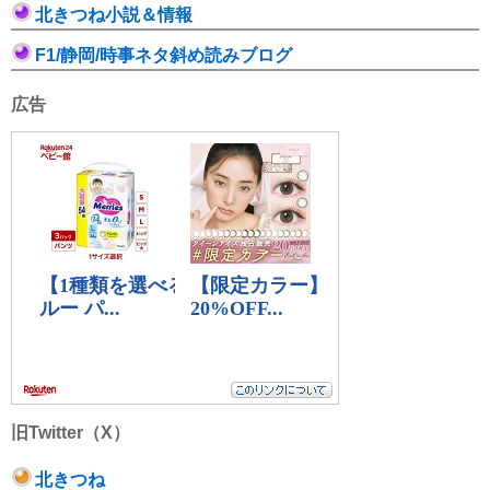
北きつね小説＆情報
F1/静岡/時事ネタ斜め読みブログ
広告
旧Twitter（X）
北きつね