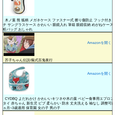
木ノ葉 熊 狐柄 メガネケース ファスナー式 擦り傷防止 フック付き 
チ サングラスケース かわいい 眼鏡入れ 筆箱 眼鏡収納 めがねケース 
粧バッグ おしゃれ
Amazonを開く
芥子ちゃん伝説/蕪式百鬼夜行
Amazonを開く
CYDBQ よだれかけ かわいいキツネや木の葉 ベビー食事用エプロン
タイ 赤ちゃん 新生児 ビブ 柔らかい 防水 丈夫洗える 袖なし 調整可能
ヵ月~3歳適用 保育園 女の子 男の子