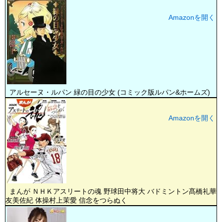
Amazonを開く
アルセーヌ・ルパン 緑の目の少女 (コミック版ルパン&ホームズ)
Amazonを開く
まんが ＮＨＫアスリートの魂 野球田中将大 バドミントン髙橋礼華
友美佐紀 体操村上茉愛 信念をつらぬく