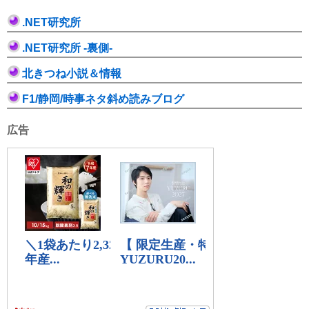
.NET研究所
.NET研究所 -裏側-
北きつね小説＆情報
F1/静岡/時事ネタ斜め読みブログ
広告