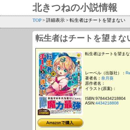
北きつねの小説情報
TOP
> 詳細表示 > 転生者はチートを望まない
転生者はチートを望まな
転生者はチートを望まない 1 
レーベル（出版社）：
R
著者名：
奈月葵
原作者名：
イラスト(原案)：
ISBN:9784434218804
ASIN:
4434218808