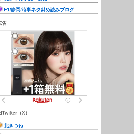
F1/静岡/時事ネタ斜め読みブログ
広告
旧Twitter（X）
北きつね