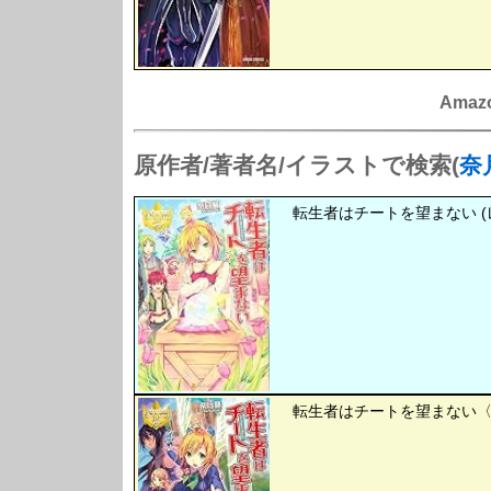
Amaz
原作者/著者名/イラストで検索(
奈
転生者はチートを望まない (
転生者はチートを望まない〈2