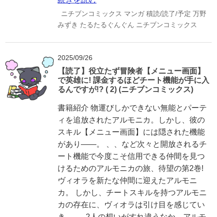
ニチブンコミックス
マンガ
積読/読了/予定
万野
みずき
たるたるぐんぐん
ニチブンコミックス
2025/09/26
【読了】役立たず冒険者【メニュー画面】
で英雄に! 課金するほどチート機能が手に入
るんですが!? ( 2) (ニチブンコミックス)
書籍紹介 物運びしかできない無能とパーテ
ィを追放されたアルモニカ。しかし、彼の
スキル【メニュー画面】には隠された機能
があり――。 、、など次々と開放されるチ
ート機能で今度こそ信用できる仲間を見つ
けるためのアルモニカの旅、待望の第2巻!
ヴィオラを新たな仲間に迎えたアルモニ
カ。 しかし、チートスキルを持つアルモニ
カの存在に、ヴィオラは引け目を感じてい
き──。 2人の想いがすれ違うなか、アルモ