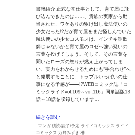
書籍紹介 正式な初仕事として、育て屋に飛
び込んできたのは……、貴族の実家から勘
当された、ワケありの駆け出し魔法使いの
少女だった!?だが育て屋をまだ怪しんでいた
魔法使いの少女コスモスは、インチキ詐欺
師じゃないかと育て屋のロゼへ強い疑いの
言葉を投げてしまう。そして、その言葉を
聞いたローズの怒りが燃え上がってしま
い、実力をわからせるためにも“手合わせ”へ
と発展することに。トラブルいっぱいの仕
事になる予感が――!?WEBコミック誌「コ
ミックライドvol.109～vol.116」同単話版13
話～18話を収録しています…
続きを読む
マンガ
積読/読了/予定
ライドコミックス
ライド
コミックス
万野みずき
榊