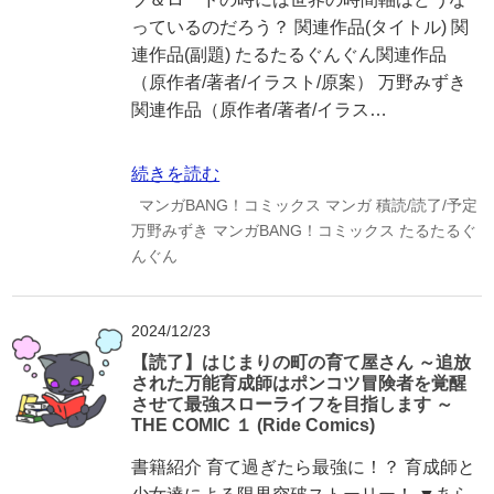
っているのだろう？ 関連作品(タイトル) 関
連作品(副題) たるたるぐんぐん関連作品
（原作者/著者/イラスト/原案） 万野みずき
関連作品（原作者/著者/イラス…
続きを読む
マンガBANG！コミックス
マンガ
積読/読了/予定
万野みずき
マンガBANG！コミックス
たるたるぐ
んぐん
2024/12/23
【読了】はじまりの町の育て屋さん ～追放
された万能育成師はポンコツ冒険者を覚醒
させて最強スローライフを目指します ～
THE COMIC １ (Ride Comics)
書籍紹介 育て過ぎたら最強に！？ 育成師と