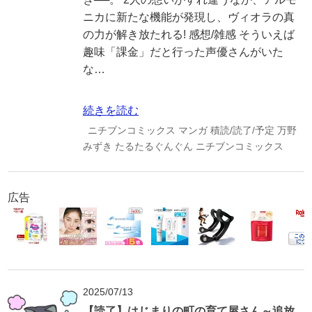
ニカに新たな機能が発現し、ヴィオラの真
の力が解き放たれる! 感想/雑感 そういえば
趣味「課金」だと行った声優さんがいた
な…
続きを読む
ニチブンコミックス
マンガ
積読/読了/予定
万野
みずき
たるたるぐんぐん
ニチブンコミックス
広告
2025/07/13
【読了】はじまりの町の育て屋さん～追放