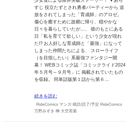
少女達による限界突破ストーリー！ ▼あら
すじ 役立たずとされ勇者パーティーから 追
放をされてしまった「育成師」のアロゼ。
傷心を癒すために故郷に帰り、穏やかな
日々を暮らしていたが…、 彼のもとにある
日「私を育てて欲しい」という少女が現れ
た!? お人好しな育成師と「最強」になって
しまった仲間たちによる、 スローライフ
（を目指したい）系最強ファンタジー開
幕！ WEBコミック誌「コミックライド2024
年５月号～９月号」に 掲載されていたもの
を収録。 同単話版第１話から第６…
続きを読む
RideComics
マンガ
積読/読了/予定
RideComics
万野みずき
榊
大空若葉