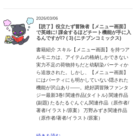
2026/03/06
【読了】役立たず冒険者【メニュー画面】
で英雄に! 課金するほどチート機能が手に入
るんですが!? ( 3) (ニチブンコミックス)
書籍紹介 スキル【メニュー画面】を持つア
ルモニカは、アイテムの格納しかできない
実力不足の荷物持ちだと幼馴染パーティか
ら追放された。しかし、【メニュー画面】
にはパーティにも明かしていない隠された
機能が沢山あり――。絶好調冒険ファンタ
ジー最新3巻! 関連作品(タイトル) 関連作品
(副題) たるたるぐんぐん関連作品（原作者/
著者/イラスト/原案） 万野みずき関連作品
（原作者/著者/イラスト/原案）
続きを読む