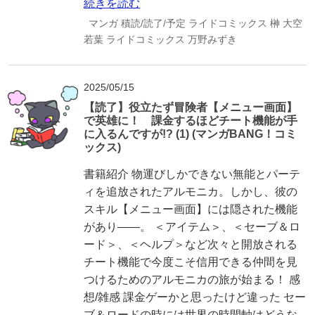
続きを読む
マンガ
積読/読了/予定
ライドコミックス
榊
大空
若葉
ライドコミックス
万野みずき
2025/05/15
【読了】役立たず冒険者【メニュー画面】
で英雄に！ 課金するほどチート機能が手
に入るんですが!? (1) (マンガBANG！コミ
ックス)
書籍紹介 物運びしかできない無能とパーテ
ィを追放されたアルモニカ。しかし、彼の
スキル【メニュー画面】には隠された機能
があり――。 ＜アイテム＞、＜セーブ＆ロ
ード＞、＜ヘルプ＞など次々と開放される
チート機能で今度こそ信用できる仲間を見
つけるためのアルモニカの旅が始まる！ 感
想/雑感 課金ゲーかと思ったけど違った セー
ブ＆ロードの時には世界の時間軸はどうな