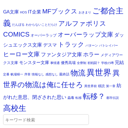
ご都合主
MFブックス
IT企業
GA文庫
HOS
おきまり
義
アルファポリス
だんぼる
わからないことだらけ
COMICS
オーバーラップ文庫
ダッ
オーバーラップ
トラック
シュエックス文庫
デスマ
パターン
パトレイバー
ヒーロー文庫
ホラー
ファンタジア文庫
メディアワー
モンスター文庫
完結
クス文庫
優秀高場
事情通
全寮制
初戦闘？
学校の噂
異世界
物流
異
最終話
定番
帆場暎一
序章
情報なし
感想なし
世界の物流は俺に任せろ
紡
積読
異世界前
第一章
転移？
がれた意思、閉ざされた思い
蟲毒
転移
都市伝説
高校生