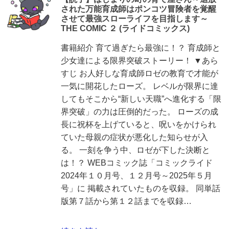
された万能育成師はポンコツ冒険者を覚醒
させて最強スローライフを目指します～
THE COMIC ２ (ライドコミックス)
書籍紹介 育て過ぎたら最強に！？ 育成師と
少女達による限界突破ストーリー！ ▼あら
すじ お人好しな育成師ロゼの教育で才能が
一気に開花したローズ。 レベルが限界に達
してもそこから“新しい天職”へ進化する「限
界突破」の力は圧倒的だった。 ローズの成
長に祝杯を上げていると、呪いをかけられ
ていた母親の症状が悪化した知らせが入
る。 一刻を争う中、ロゼが下した決断と
は！？ WEBコミック誌「コミックライド
2024年１０月号、１２月号～2025年５月
号」に 掲載されていたものを収録。 同単話
版第７話から第１２話までを収録…